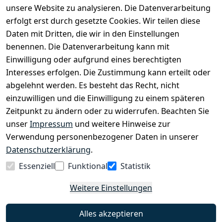
Kinderfahrrädern über E-MTBs bis hin zu
unsere Website zu analysieren. Die Datenverarbeitung
Lastenfahrrädern und Elektrorollern.
erfolgt erst durch gesetzte Cookies. Wir teilen diese
Daten mit Dritten, die wir in den Einstellungen
benennen. Die Datenverarbeitung kann mit
EINKAUFEN
Einwilligung oder aufgrund eines berechtigten
›
Fahrrad Aachen
Interesses erfolgen. Die Zustimmung kann erteilt oder
›
Zahlungs- und Versandbedingungen
abgelehnt werden. Es besteht das Recht, nicht
einzuwilligen und die Einwilligung zu einem späteren
Zeitpunkt zu ändern oder zu widerrufen. Beachten Sie
INFORMATIONEN
unser
Impressum
und weitere Hinweise zur
›
Batteriehinweis
Verwendung personenbezogener Daten in unserer
›
Widerrufsrecht
Datenschutzerklärung
.
›
Impressum
Essenziell
Funktional
Statistik
›
Datenschutzerklärung
Weitere Einstellungen
›
AGB
›
Kontakt
Alles akzeptieren