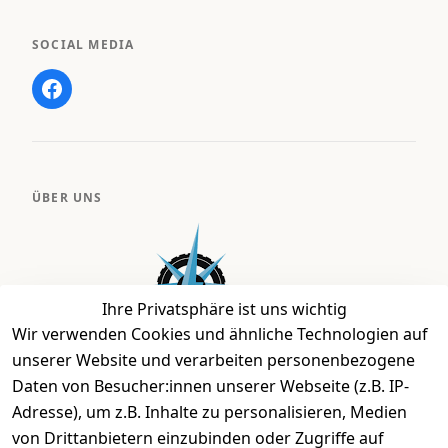
SOCIAL MEDIA
ÜBER UNS
Ihre Privatsphäre ist uns wichtig
Wir verwenden Cookies und ähnliche Technologien auf
unserer Website und verarbeiten personenbezogene
Daten von Besucher:innen unserer Webseite (z.B. IP-
Bei uns findest Du das richtige Fahrgefühl. Auf über
Adresse), um z.B. Inhalte zu personalisieren, Medien
2.400 m² bieten wir Dir die beste Beratung zu
von Drittanbietern einzubinden oder Zugriffe auf