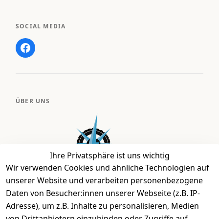
SOCIAL MEDIA
ÜBER UNS
Ihre Privatsphäre ist uns wichtig
Wir verwenden Cookies und ähnliche Technologien auf
unserer Website und verarbeiten personenbezogene
Daten von Besucher:innen unserer Webseite (z.B. IP-
Bei uns findest Du das richtige Fahrgefühl. Auf über
Adresse), um z.B. Inhalte zu personalisieren, Medien
2.400 m² bieten wir Dir die beste Beratung zu
von Drittanbietern einzubinden oder Zugriffe auf