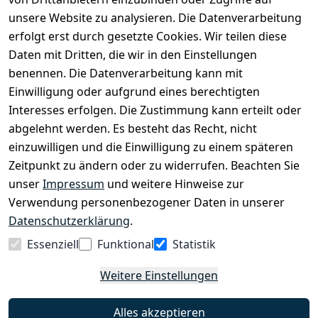
Kinderfahrrädern über E-MTBs bis hin zu
unsere Website zu analysieren. Die Datenverarbeitung
Lastenfahrrädern und Elektrorollern.
erfolgt erst durch gesetzte Cookies. Wir teilen diese
Daten mit Dritten, die wir in den Einstellungen
benennen. Die Datenverarbeitung kann mit
EINKAUFEN
Einwilligung oder aufgrund eines berechtigten
›
Fahrrad Aachen
Interesses erfolgen. Die Zustimmung kann erteilt oder
›
Zahlungs- und Versandbedingungen
abgelehnt werden. Es besteht das Recht, nicht
einzuwilligen und die Einwilligung zu einem späteren
Zeitpunkt zu ändern oder zu widerrufen. Beachten Sie
INFORMATIONEN
unser
Impressum
und weitere Hinweise zur
›
Batteriehinweis
Verwendung personenbezogener Daten in unserer
›
Widerrufsrecht
Datenschutzerklärung
.
›
Impressum
Essenziell
Funktional
Statistik
›
Datenschutzerklärung
Weitere Einstellungen
›
AGB
›
Kontakt
Alles akzeptieren