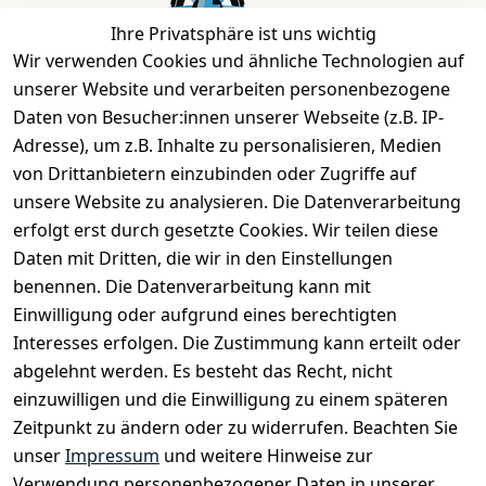
Ihre Privatsphäre ist uns wichtig
Wir verwenden Cookies und ähnliche Technologien auf
unserer Website und verarbeiten personenbezogene
Daten von Besucher:innen unserer Webseite (z.B. IP-
Bei uns findest Du das richtige Fahrgefühl. Auf über
Adresse), um z.B. Inhalte zu personalisieren, Medien
2.400 m² bieten wir Dir die beste Beratung zu
von Drittanbietern einzubinden oder Zugriffe auf
Kinderfahrrädern über E-MTBs bis hin zu
unsere Website zu analysieren. Die Datenverarbeitung
Lastenfahrrädern und Elektrorollern.
erfolgt erst durch gesetzte Cookies. Wir teilen diese
Daten mit Dritten, die wir in den Einstellungen
benennen. Die Datenverarbeitung kann mit
EINKAUFEN
Einwilligung oder aufgrund eines berechtigten
›
Fahrrad Aachen
Interesses erfolgen. Die Zustimmung kann erteilt oder
›
Zahlungs- und Versandbedingungen
abgelehnt werden. Es besteht das Recht, nicht
einzuwilligen und die Einwilligung zu einem späteren
Zeitpunkt zu ändern oder zu widerrufen. Beachten Sie
INFORMATIONEN
unser
Impressum
und weitere Hinweise zur
›
Batteriehinweis
Verwendung personenbezogener Daten in unserer