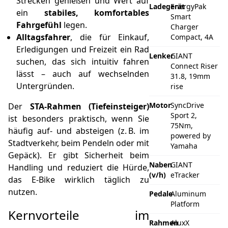
Strecken genießen und Wert auf
Ladegerät
EnergyPak
ein
stabiles, komfortables
Smart
Fahrgefühl
legen.
Charger
Alltagsfahrer
, die für Einkauf,
Compact, 4A
Erledigungen und Freizeit ein Rad
Lenker
GIANT
suchen, das sich intuitiv fahren
Connect Riser
lässt – auch auf wechselnden
31.8, 19mm
Untergründen.
rise
Motor
SyncDrive
Der
STA-Rahmen (Tiefeinsteiger)
Sport 2,
ist besonders praktisch, wenn Sie
75Nm,
häufig auf- und absteigen (z. B. im
powered by
Stadtverkehr, beim Pendeln oder mit
Yamaha
Gepäck). Er gibt Sicherheit beim
Naben
GIANT
Handling und reduziert die Hürde,
(v/h)
eTracker
das E‑Bike wirklich täglich zu
nutzen.
Pedale
Aluminum
Platform
Kernvorteile im
Rahmen
AluxX