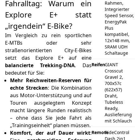
Fahralltag: Warum ein
Rahmen,
Integrierter
Explore E+ statt
Speed Sensor,
EnergyPak
„irgendein“ E‑Bike?
Plus
kompatibel,
Im Vergleich zu rein sportlichen
12x148 mm,
E‑MTBs oder sehr
SRAM UDH
straßenorientierten City-E‑Bikes
Schaltauge
setzt das Explore E+ auf eine
Reifen
GIANT
balancierte Trekking-DNA
. Das
Crosscut
bedeutet für Sie:
Gravel 2,
Mehr Reichweiten-Reserven für
700x57c
echte Strecken
: Die Kombination
(622x57)
aus Motor-Unterstützung und auf
Draht,
Tubeless
Touren ausgelegtem Konzept
Ready,
macht längere Runden realistisch
Auslieferung
– ohne dass Sie jede Fahrt als
mit Schlauch
„Trainingseinheit“ planen müssen.
Komfort, der auf Dauer wirkt
:
Remote
RideControl
Dash 2in1