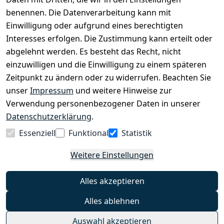
benennen. Die Datenverarbeitung kann mit
EINKAUFEN
Einwilligung oder aufgrund eines berechtigten
›
Fahrrad Aachen
Interesses erfolgen. Die Zustimmung kann erteilt oder
›
Zahlungs- und Versandbedingungen
abgelehnt werden. Es besteht das Recht, nicht
einzuwilligen und die Einwilligung zu einem späteren
Zeitpunkt zu ändern oder zu widerrufen. Beachten Sie
INFORMATIONEN
unser
Impressum
und weitere Hinweise zur
›
Batteriehinweis
Verwendung personenbezogener Daten in unserer
›
Widerrufsrecht
Datenschutzerklärung
.
›
Impressum
Essenziell
Funktional
Statistik
›
Datenschutzerklärung
Weitere Einstellungen
›
AGB
›
Kontakt
Alles akzeptieren
›
Barrierefreiheitserklärung
Alles ablehnen
Widerrufs-Button
Auswahl akzeptieren