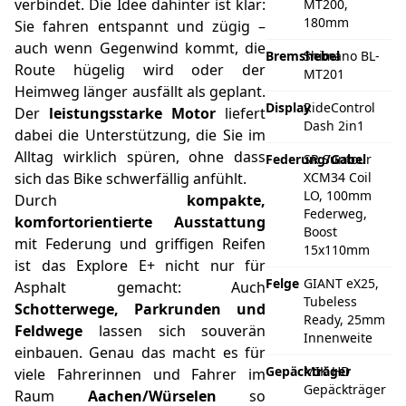
verbindet. Die Idee dahinter ist klar:
MT200,
180mm
Sie fahren entspannt und zügig –
auch wenn Gegenwind kommt, die
Bremshebel
Shimano BL-
Route hügelig wird oder der
MT201
Heimweg länger ausfällt als geplant.
Display
RideControl
Der
leistungsstarke Motor
liefert
Dash 2in1
dabei die Unterstützung, die Sie im
Alltag wirklich spüren, ohne dass
Federung/Gabel
SR Suntour
sich das Bike schwerfällig anfühlt.
XCM34 Coil
LO, 100mm
Durch
kompakte,
Federweg,
komfortorientierte Ausstattung
Boost
mit Federung und griffigen Reifen
15x110mm
ist das Explore E+ nicht nur für
Felge
GIANT eX25,
Asphalt gemacht: Auch
Tubeless
Schotterwege, Parkrunden und
Ready, 25mm
Feldwege
lassen sich souverän
Innenweite
einbauen. Genau das macht es für
Gepäckträger
MIK HD
viele Fahrerinnen und Fahrer im
Gepäckträger
Raum
Aachen/Würselen
so