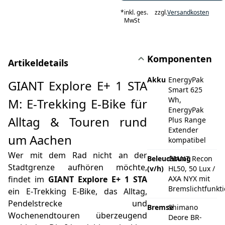
*
inkl. ges.
zzgl.
Versandkosten
MwSt
Komponenten
Artikeldetails
Akku
EnergyPak
GIANT Explore E+ 1 STA
Smart 625
Wh,
M: E‑Trekking E‑Bike für
EnergyPak
Alltag & Touren rund
Plus Range
Extender
um Aachen
kompatibel
Wer mit dem Rad nicht an der
Beleuchtung
GIANT Recon
Stadtgrenze aufhören möchte,
(v/h)
HL50, 50 Lux /
findet im
GIANT Explore E+ 1 STA
AXA NYX mit
Bremslichtfunkt
ein E‑Trekking E‑Bike, das Alltag,
Pendelstrecke und
Bremse
Shimano
Wochenendtouren überzeugend
Deore BR-