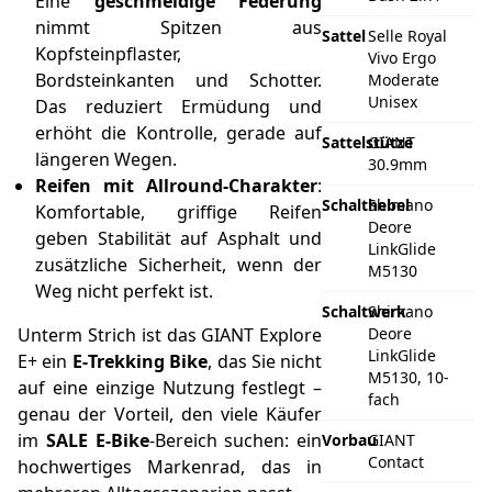
Eine
geschmeidige Federung
nimmt Spitzen aus
Sattel
Selle Royal
Kopfsteinpflaster,
Vivo Ergo
Bordsteinkanten und Schotter.
Moderate
Unisex
Das reduziert Ermüdung und
erhöht die Kontrolle, gerade auf
Sattelstütze
GIANT
längeren Wegen.
30.9mm
Reifen mit Allround-Charakter
:
Schalthebel
Shimano
Komfortable, griffige Reifen
Deore
geben Stabilität auf Asphalt und
LinkGlide
zusätzliche Sicherheit, wenn der
M5130
Weg nicht perfekt ist.
Schaltwerk
Shimano
Unterm Strich ist das GIANT Explore
Deore
LinkGlide
E+ ein
E‑Trekking Bike
, das Sie nicht
M5130, 10-
auf eine einzige Nutzung festlegt –
fach
genau der Vorteil, den viele Käufer
im
SALE E‑Bike
-Bereich suchen: ein
Vorbau
GIANT
Contact
hochwertiges Markenrad, das in