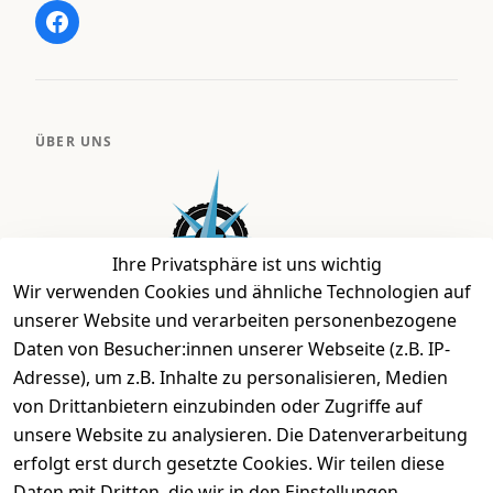
ÜBER UNS
Ihre Privatsphäre ist uns wichtig
Wir verwenden Cookies und ähnliche Technologien auf
unserer Website und verarbeiten personenbezogene
Daten von Besucher:innen unserer Webseite (z.B. IP-
Bei uns findest Du das richtige Fahrgefühl. Auf über
Adresse), um z.B. Inhalte zu personalisieren, Medien
2.400 m² bieten wir Dir die beste Beratung zu
von Drittanbietern einzubinden oder Zugriffe auf
Kinderfahrrädern über E-MTBs bis hin zu
unsere Website zu analysieren. Die Datenverarbeitung
Lastenfahrrädern und Elektrorollern.
erfolgt erst durch gesetzte Cookies. Wir teilen diese
Daten mit Dritten, die wir in den Einstellungen