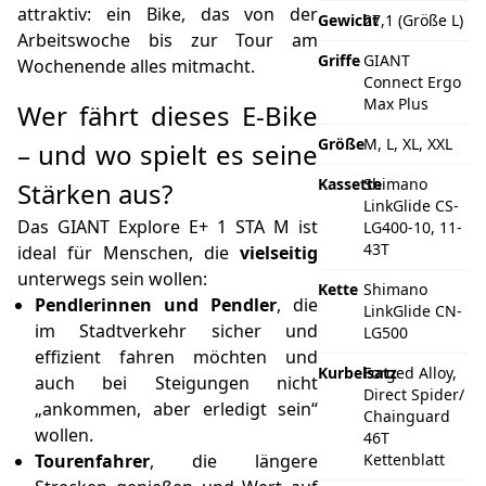
attraktiv: ein Bike, das von der
Gewicht
27,1 (Größe L)
Arbeitswoche bis zur Tour am
Griffe
GIANT
Wochenende alles mitmacht.
Connect Ergo
Max Plus
Wer fährt dieses E‑Bike
Größe
M, L, XL, XXL
– und wo spielt es seine
Kassette
Shimano
Stärken aus?
LinkGlide CS-
Das GIANT Explore E+ 1 STA M ist
LG400-10, 11-
43T
ideal für Menschen, die
vielseitig
unterwegs sein wollen:
Kette
Shimano
Pendlerinnen und Pendler
, die
LinkGlide CN-
im Stadtverkehr sicher und
LG500
effizient fahren möchten und
Kurbelsatz
Forged Alloy,
auch bei Steigungen nicht
Direct Spider/
„ankommen, aber erledigt sein“
Chainguard
wollen.
46T
Tourenfahrer
, die längere
Kettenblatt