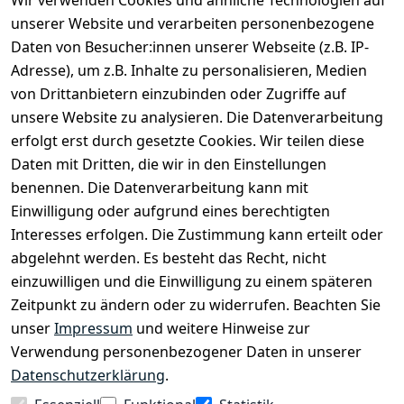
unserer Website und verarbeiten personenbezogene
Daten von Besucher:innen unserer Webseite (z.B. IP-
Bei uns findest Du das richtige Fahrgefühl. Auf über
Adresse), um z.B. Inhalte zu personalisieren, Medien
2.400 m² bieten wir Dir die beste Beratung zu
von Drittanbietern einzubinden oder Zugriffe auf
Kinderfahrrädern über E-MTBs bis hin zu
unsere Website zu analysieren. Die Datenverarbeitung
Lastenfahrrädern und Elektrorollern.
erfolgt erst durch gesetzte Cookies. Wir teilen diese
Daten mit Dritten, die wir in den Einstellungen
benennen. Die Datenverarbeitung kann mit
EINKAUFEN
Einwilligung oder aufgrund eines berechtigten
›
Fahrrad Aachen
Interesses erfolgen. Die Zustimmung kann erteilt oder
›
Zahlungs- und Versandbedingungen
abgelehnt werden. Es besteht das Recht, nicht
einzuwilligen und die Einwilligung zu einem späteren
Zeitpunkt zu ändern oder zu widerrufen. Beachten Sie
INFORMATIONEN
unser
Impressum
und weitere Hinweise zur
›
Batteriehinweis
Verwendung personenbezogener Daten in unserer
›
Widerrufsrecht
Datenschutzerklärung
.
›
Impressum