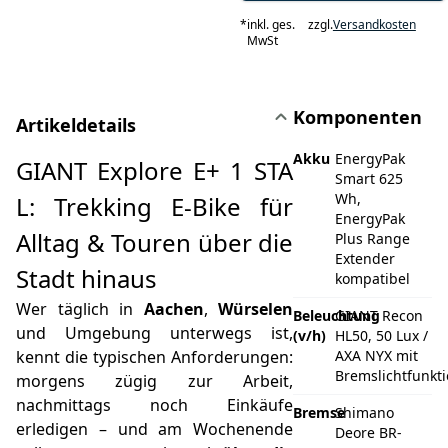
*
inkl. ges.
zzgl.
Versandkosten
MwSt
Komponenten
Artikeldetails
Akku
EnergyPak
GIANT Explore E+ 1 STA
Smart 625
Wh,
L: Trekking E‑Bike für
EnergyPak
Alltag & Touren über die
Plus Range
Extender
Stadt hinaus
kompatibel
Wer täglich in
Aachen
,
Würselen
Beleuchtung
GIANT Recon
und Umgebung unterwegs ist,
(v/h)
HL50, 50 Lux /
kennt die typischen Anforderungen:
AXA NYX mit
Bremslichtfunkt
morgens zügig zur Arbeit,
nachmittags noch Einkäufe
Bremse
Shimano
erledigen – und am Wochenende
Deore BR-