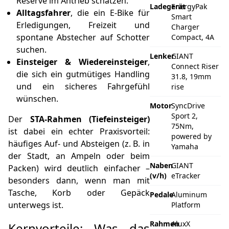
Reserve im Antrieb schätzen.
Ladegerät
EnergyPak
Alltagsfahrer
, die ein E‑Bike für
Smart
Erledigungen, Freizeit und
Charger
spontane Abstecher auf Schotter
Compact, 4A
suchen.
Lenker
GIANT
Einsteiger & Wiedereinsteiger
,
Connect Riser
die sich ein gutmütiges Handling
31.8, 19mm
und ein sicheres Fahrgefühl
rise
wünschen.
Motor
SyncDrive
Sport 2,
Der
STA-Rahmen (Tiefeinsteiger)
75Nm,
ist dabei ein echter Praxisvorteil:
powered by
häufiges Auf- und Absteigen (z. B. in
Yamaha
der Stadt, an Ampeln oder beim
Naben
GIANT
Packen) wird deutlich einfacher –
(v/h)
eTracker
besonders dann, wenn man mit
Tasche, Korb oder Gepäck
Pedale
Aluminum
unterwegs ist.
Platform
Rahmen
AluxX
Kernvorteile: Was das