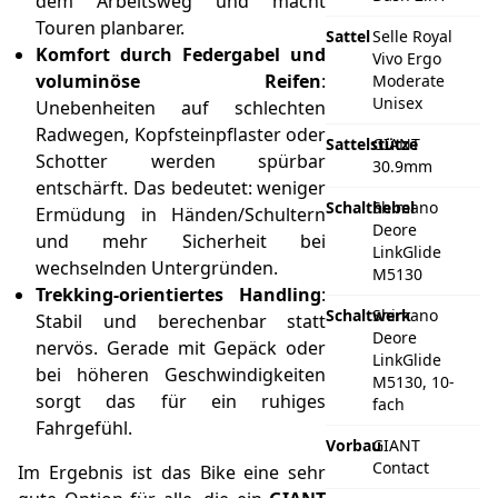
dem Arbeitsweg und macht
Touren planbarer.
Sattel
Selle Royal
Komfort durch Federgabel und
Vivo Ergo
voluminöse Reifen
:
Moderate
Unisex
Unebenheiten auf schlechten
Radwegen, Kopfsteinpflaster oder
Sattelstütze
GIANT
Schotter werden spürbar
30.9mm
entschärft. Das bedeutet: weniger
Schalthebel
Shimano
Ermüdung in Händen/Schultern
Deore
und mehr Sicherheit bei
LinkGlide
wechselnden Untergründen.
M5130
Trekking-orientiertes Handling
:
Schaltwerk
Shimano
Stabil und berechenbar statt
Deore
nervös. Gerade mit Gepäck oder
LinkGlide
bei höheren Geschwindigkeiten
M5130, 10-
sorgt das für ein ruhiges
fach
Fahrgefühl.
Vorbau
GIANT
Contact
Im Ergebnis ist das Bike eine sehr