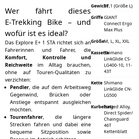
Gewicht
27,1 (Größe L)
Wer fährt dieses
Griffe
GIANT
E‑Trekking Bike – und
Connect Ergo
Max Plus
wofür ist es ideal?
Größe
M, L, XL, XXL
Das Explore E+ 1 STA richtet sich an
Fahrerinnen und Fahrer, die
Kassette
Shimano
Komfort, Kontrolle und
LinkGlide CS-
Reichweite
im Alltag brauchen,
LG400-10, 11-
43T
ohne auf Touren-Qualitäten zu
verzichten:
Kette
Shimano
Pendler
, die auf dem Arbeitsweg
LinkGlide CN-
Gegenwind, Brücken oder
LG500
Anstiege entspannt ausgleichen
Kurbelsatz
Forged Alloy,
möchten.
Direct Spider/
Tourenfahrer
, die längere
Chainguard
Strecken fahren und dabei eine
46T
bequeme Sitzposition sowie
Kettenblatt