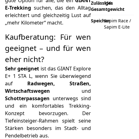
gute Option für alle, die ein
GIANT
Zulässiges
156
E‑Trekking
suchen, das den Alltag
Gesamtgewicht
erleichtert und gleichzeitig Lust auf
Speichen
Sapim Race /
„mehr Kilometer“ macht.
Sapim E-Lite
Kaufberatung: Für wen
geeignet – und für wen
eher nicht?
Sehr geeignet
ist das GIANT Explore
E+ 1 STA L, wenn Sie überwiegend
auf
Radwegen, Straßen,
Wirtschaftswegen
und
Schotterpassagen
unterwegs sind
und ein komfortables Trekking-
Konzept bevorzugen. Der
Tiefeinsteiger-Rahmen spielt seine
Stärken besonders im Stadt- und
Pendelbetrieb aus.