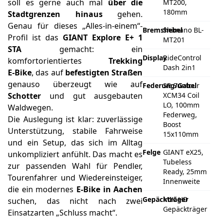
soll es gerne auch mal
über die
MT200,
180mm
Stadtgrenzen hinaus
gehen.
Genau für dieses „Alles-in-einem“-
Bremshebel
Shimano BL-
Profil ist das
GIANT Explore E+ 1
MT201
STA
gemacht: ein
Display
RideControl
komfortorientiertes
Trekking
Dash 2in1
E‑Bike
, das auf
befestigten Straßen
genauso überzeugt wie auf
Federung/Gabel
SR Suntour
Schotter
und gut ausgebauten
XCM34 Coil
LO, 100mm
Waldwegen.
Federweg,
Die Auslegung ist klar: zuverlässige
Boost
Unterstützung, stabile Fahrweise
15x110mm
und ein Setup, das sich im Alltag
Felge
GIANT eX25,
unkompliziert anfühlt. Das macht es
Tubeless
zur passenden Wahl für Pendler,
Ready, 25mm
Tourenfahrer und Wiedereinsteiger,
Innenweite
die ein modernes
E‑Bike in Aachen
Gepäckträger
MIK HD
suchen, das nicht nach zwei
Gepäckträger
Einsatzarten „Schluss macht“.