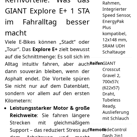
Rahmen,
GIANT Explore E+ 1 STA
Integrierter
Speed Sensor,
im Fahralltag besser
EnergyPak
Plus
macht
kompatibel,
12x148 mm,
Viele E‑Bikes können „Stadt“ oder
SRAM UDH
„Tour“. Das
Explore E+
zielt bewusst
Schaltauge
auf die Schnittmenge: Es soll sich im
Reifen
GIANT
Alltag intuitiv fahren, aber auch
Crosscut
dann souverän bleiben, wenn der
Gravel 2,
Asphalt endet. Die Vorteile spüren
700x57c
Sie nicht nur auf dem Datenblatt,
(622x57)
sondern vor allem auf den ersten
Draht,
Tubeless
Kilometern:
Ready,
Leistungsstarker Motor & große
Auslieferung
Reichweite
: Sie fahren längere
mit Schlauch
Strecken mit gleichmäßigem
Support – das reduziert Stress auf
Remote
RideControl
Dash 2in1