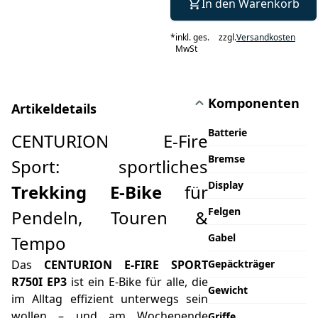
In den Warenkorb
*
inkl. ges.
zzgl.
Versandkosten
MwSt
Komponenten
Artikeldetails
Batterie
CENTURION E-Fire
Bremse
Sport: sportliches
Display
Trekking E-Bike
für
Felgen
Pendeln, Touren &
Gabel
Tempo
Das
CENTURION E-FIRE SPORT
Gepäckträger
R750I EP3
ist ein E-Bike für alle, die
Gewicht
im Alltag effizient unterwegs sein
wollen – und am Wochenende
Griffe