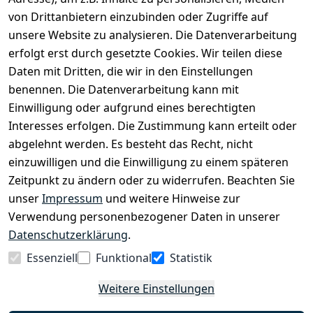
2.400 m² bieten wir Dir die beste Beratung zu
von Drittanbietern einzubinden oder Zugriffe auf
Kinderfahrrädern über E-MTBs bis hin zu
unsere Website zu analysieren. Die Datenverarbeitung
Lastenfahrrädern und Elektrorollern.
erfolgt erst durch gesetzte Cookies. Wir teilen diese
Daten mit Dritten, die wir in den Einstellungen
benennen. Die Datenverarbeitung kann mit
EINKAUFEN
Einwilligung oder aufgrund eines berechtigten
›
Fahrrad Aachen
Interesses erfolgen. Die Zustimmung kann erteilt oder
›
Zahlungs- und Versandbedingungen
abgelehnt werden. Es besteht das Recht, nicht
einzuwilligen und die Einwilligung zu einem späteren
Zeitpunkt zu ändern oder zu widerrufen. Beachten Sie
INFORMATIONEN
unser
Impressum
und weitere Hinweise zur
›
Batteriehinweis
Verwendung personenbezogener Daten in unserer
›
Widerrufsrecht
Datenschutzerklärung
.
›
Impressum
Essenziell
Funktional
Statistik
›
Datenschutzerklärung
Weitere Einstellungen
›
AGB