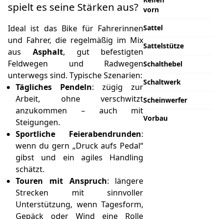
spielt es seine Stärken aus?
vorn
Ideal ist das Bike für Fahrerinnen
Sattel
und Fahrer, die regelmäßig im Mix
Sattelstütze
aus
Asphalt
, gut befestigten
Feldwegen und Radwegen
Schalthebel
unterwegs sind. Typische Szenarien:
Schaltwerk
Tägliches Pendeln
: zügig zur
Arbeit, ohne verschwitzt
Scheinwerfer
anzukommen – auch mit
Vorbau
Steigungen.
Sportliche Feierabendrunden
:
wenn du gern „Druck aufs Pedal“
gibst und ein agiles Handling
schätzt.
Touren mit Anspruch
: längere
Strecken mit sinnvoller
Unterstützung, wenn Tagesform,
Gepäck oder Wind eine Rolle