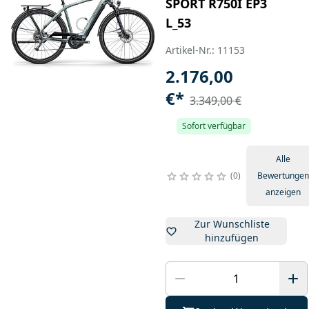
SPORT R750I EP3
L_53
Artikel-Nr.: 11153
2.176,00
€
*
3.349,00 €
Sofort verfügbar
Alle
0
Bewertungen
anzeigen
Zur Wunschliste
hinzufügen