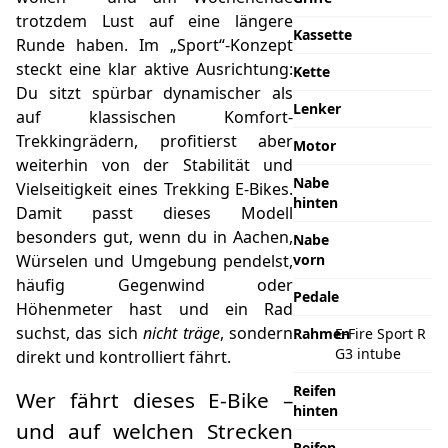
trotzdem Lust auf eine längere
Kassette
Runde haben. Im „Sport“-Konzept
steckt eine klar aktive Ausrichtung:
Kette
Du sitzt spürbar dynamischer als
Lenker
auf klassischen Komfort-
Trekkingrädern, profitierst aber
Motor
weiterhin von der Stabilität und
Nabe
Vielseitigkeit eines Trekking E-Bikes.
hinten
Damit passt dieses Modell
besonders gut, wenn du in Aachen,
Nabe
Würselen und Umgebung pendelst,
vorn
häufig Gegenwind oder
Pedale
Höhenmeter hast und ein Rad
suchst, das sich
nicht träge
, sondern
Rahmen
E-Fire Sport R
G3 intube
direkt und kontrolliert fährt.
Reifen
Wer fährt dieses E-Bike –
hinten
und auf welchen Strecken
Reifen