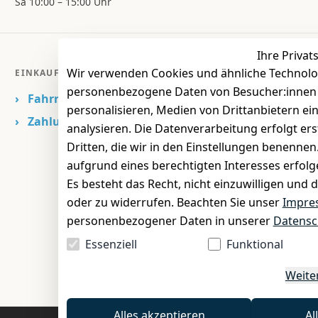
Sa 10:00 – 15:00 Uhr
Ihre Privat
Wir verwenden Cookies und ähnliche Technolo
EINKAUFEN
personenbezogene Daten von Besucher:innen un
›
Fahrrad Aachen
personalisieren, Medien von Drittanbietern ei
›
Zahlungs- und Versandbedingungen
analysieren. Die Datenverarbeitung erfolgt ers
Dritten, die wir in den Einstellungen benenne
aufgrund eines berechtigten Interesses erfol
Es besteht das Recht, nicht einzuwilligen und 
oder zu widerrufen. Beachten Sie unser
Impre
personenbezogener Daten in unserer
Datensc
Essenziell
Funktional
Weite
Alles akzeptieren
Al