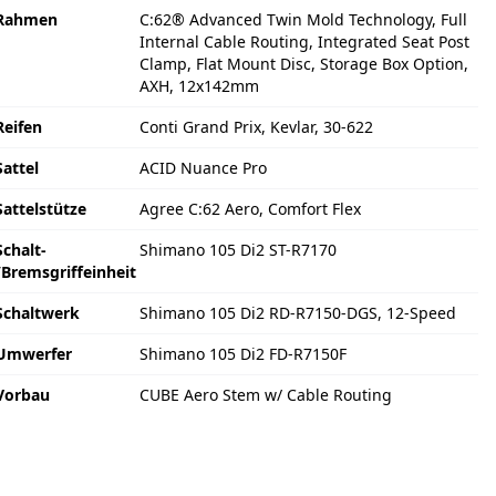
Rahmen
C:62® Advanced Twin Mold Technology, Full
Internal Cable Routing, Integrated Seat Post
Clamp, Flat Mount Disc, Storage Box Option,
AXH, 12x142mm
Reifen
Conti Grand Prix, Kevlar, 30-622
Sattel
ACID Nuance Pro
Sattelstütze
Agree C:62 Aero, Comfort Flex
Schalt-
Shimano 105 Di2 ST-R7170
/Bremsgriffeinheit
Schaltwerk
Shimano 105 Di2 RD-R7150-DGS, 12-Speed
Umwerfer
Shimano 105 Di2 FD-R7150F
Vorbau
CUBE Aero Stem w/ Cable Routing