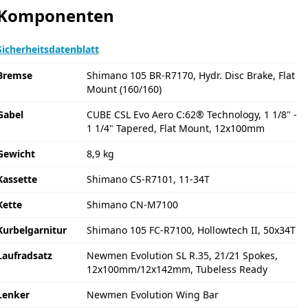
Komponenten
Sicherheitsdatenblatt
Bremse
Shimano 105 BR-R7170, Hydr. Disc Brake, Flat
Mount (160/160)
Gabel
CUBE CSL Evo Aero C:62® Technology, 1 1/8" -
1 1/4" Tapered, Flat Mount, 12x100mm
Gewicht
8,9 kg
Kassette
Shimano CS-R7101, 11-34T
Kette
Shimano CN-M7100
Kurbelgarnitur
Shimano 105 FC-R7100, Hollowtech II, 50x34T
Laufradsatz
Newmen Evolution SL R.35, 21/21 Spokes,
12x100mm/12x142mm, Tubeless Ready
Lenker
Newmen Evolution Wing Bar