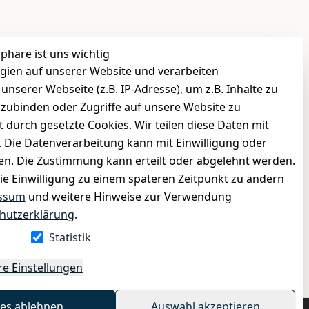
sphäre ist uns wichtig
gien auf unserer Website und verarbeiten
INFORMATIONEN
serer Webseite (z.B. IP-Adresse), um z.B. Inhalte zu
›
Batteriehinweis
nzubinden oder Zugriffe auf unsere Website zu
›
Widerrufsrecht
t durch gesetzte Cookies. Wir teilen diese Daten mit
›
Impressum
n. Die Datenverarbeitung kann mit Einwilligung oder
gen. Die Zustimmung kann erteilt oder abgelehnt werden.
›
Datenschutzerklärung
die Einwilligung zu einem späteren Zeitpunkt zu ändern
›
AGB
ssum
und weitere Hinweise zur Verwendung
›
Kontakt
hutzerklärung
.
›
Barrierefreiheitserklärung
Statistik
Widerrufs-Button
re Einstellungen
les ablehnen
Auswahl akzeptieren