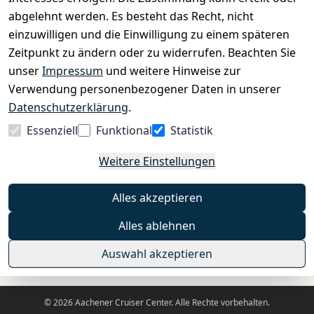
›
Zahlungs- und Versandbedingungen
abgelehnt werden. Es besteht das Recht, nicht
einzuwilligen und die Einwilligung zu einem späteren
Zeitpunkt zu ändern oder zu widerrufen. Beachten Sie
INFORMATIONEN
unser
Impressum
und weitere Hinweise zur
›
Batteriehinweis
Verwendung personenbezogener Daten in unserer
›
Widerrufsrecht
Datenschutzerklärung
.
›
Impressum
Essenziell
Funktional
Statistik
›
Datenschutzerklärung
Weitere Einstellungen
›
AGB
›
Kontakt
Alles akzeptieren
›
Barrierefreiheitserklärung
Alles ablehnen
Widerrufs-Button
Auswahl akzeptieren
© 2026 Aachener Cruiser Center. Alle Rechte vorbehalten.