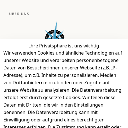
ÜBER UNS
Ihre Privatsphäre ist uns wichtig
Wir verwenden Cookies und ähnliche Technologien auf
unserer Website und verarbeiten personenbezogene
Daten von Besucher:innen unserer Webseite (z.B. IP-
Bei uns findest Du das richtige Fahrgefühl. Auf über
Adresse), um z.B. Inhalte zu personalisieren, Medien
2.400 m² bieten wir Dir die beste Beratung zu
von Drittanbietern einzubinden oder Zugriffe auf
Kinderfahrrädern über E-MTBs bis hin zu
unsere Website zu analysieren. Die Datenverarbeitung
Lastenfahrrädern und Elektrorollern.
erfolgt erst durch gesetzte Cookies. Wir teilen diese
Daten mit Dritten, die wir in den Einstellungen
benennen. Die Datenverarbeitung kann mit
EINKAUFEN
Einwilligung oder aufgrund eines berechtigten
›
Fahrrad Aachen
Interesses erfolgen. Die Zustimmung kann erteilt oder