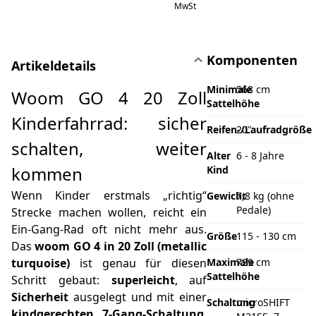
MwSt
Komponenten
Artikeldetails
Minimale
568 cm
Woom GO 4 20 Zoll
Sattelhöhe
Kinderfahrrad: sicher
Reifen-/Laufradgröße
20"
schalten, weiter
Alter
6 - 8 Jahre
kommen
Kind
Wenn Kinder erstmals „richtig“
Gewicht
7,8 kg (ohne
Pedale)
Strecke machen wollen, reicht ein
Ein-Gang-Rad oft nicht mehr aus.
Größe
115 - 130 cm
Das
woom GO 4 in 20 Zoll (metallic
turquoise)
ist genau für diesen
Maximale
729 cm
Sattelhöhe
Schritt gebaut:
superleicht
, auf
Sicherheit
ausgelegt und mit einer
Schaltung
microSHIFT
kindgerechten 7‑Gang-Schaltung
,