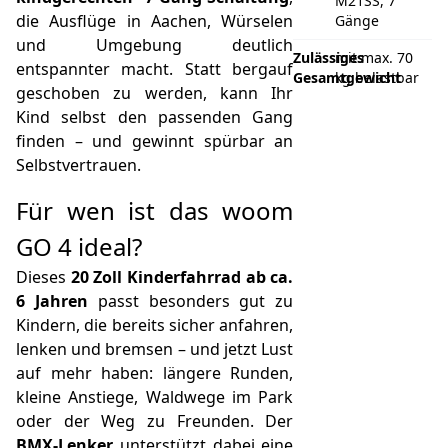
M21SS, 7
die Ausflüge in Aachen, Würselen
Gänge
und Umgebung deutlich
Zulässiges
mit max. 70
entspannter macht. Statt bergauf
Gesamtgewicht
kg belastbar
geschoben zu werden, kann Ihr
Kind selbst den passenden Gang
finden – und gewinnt spürbar an
Selbstvertrauen.
Für wen ist das woom
GO 4 ideal?
Dieses
20 Zoll Kinderfahrrad ab ca.
6 Jahren
passt besonders gut zu
Kindern, die bereits sicher anfahren,
lenken und bremsen – und jetzt Lust
auf mehr haben: längere Runden,
kleine Anstiege, Waldwege im Park
oder der Weg zu Freunden. Der
BMX-Lenker
unterstützt dabei eine