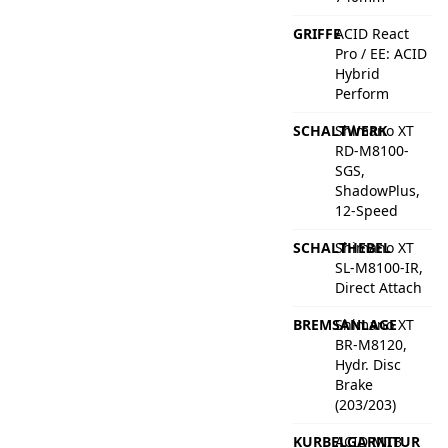
GRIFFE
ACID React
Pro / EE: ACID
Hybrid
Perform
SCHALTWERK
Shimano XT
RD-M8100-
SGS,
ShadowPlus,
12-Speed
SCHALTHEBEL
Shimano XT
SL-M8100-IR,
Direct Attach
BREMSANLAGE
Shimano XT
BR-M8120,
Hydr. Disc
Brake
(203/203)
KURBELGARNITUR
ACID MTB