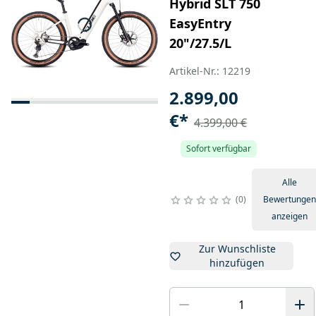
Hybrid SLT 750
EasyEntry
20"/27.5/L
Artikel-Nr.: 12219
2.899,00
€
*
4.399,00 €
Sofort verfügbar
Alle
0
Bewertungen
anzeigen
Zur Wunschliste
hinzufügen