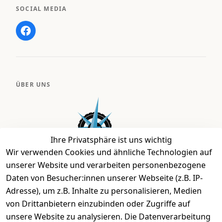
SOCIAL MEDIA
ÜBER UNS
Ihre Privatsphäre ist uns wichtig
Wir verwenden Cookies und ähnliche Technologien auf
unserer Website und verarbeiten personenbezogene
Daten von Besucher:innen unserer Webseite (z.B. IP-
Bei uns findest Du das richtige Fahrgefühl. Auf über
Adresse), um z.B. Inhalte zu personalisieren, Medien
2.400 m² bieten wir Dir die beste Beratung zu
von Drittanbietern einzubinden oder Zugriffe auf
Kinderfahrrädern über E-MTBs bis hin zu
unsere Website zu analysieren. Die Datenverarbeitung
Lastenfahrrädern und Elektrorollern.