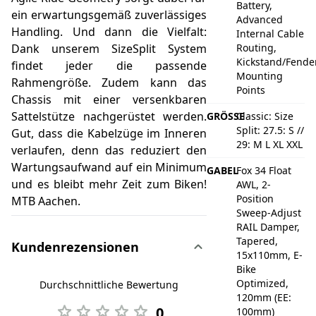
Battery,
ein erwartungsgemäß zuverlässiges
Advanced
Handling. Und dann die Vielfalt:
Internal Cable
Dank unserem SizeSplit System
Routing,
Kickstand/Fender
findet jeder die passende
Mounting
Rahmengröße. Zudem kann das
Points
Chassis mit einer versenkbaren
Sattelstütze nachgerüstet werden.
GRÖSSE
Classic: Size
Split: 27.5: S //
Gut, dass die Kabelzüge im Inneren
29: M L XL XXL
verlaufen, denn das reduziert den
Wartungsaufwand auf ein Minimum
GABEL
Fox 34 Float
und es bleibt mehr Zeit zum Biken!
AWL, 2-
Position
MTB Aachen.
Sweep-Adjust
RAIL Damper,
Tapered,
Kundenrezensionen
15x110mm, E-
Bike
Optimized,
Durchschnittliche Bewertung
120mm (EE:
0
100mm)