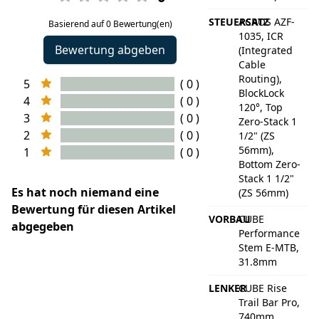
STEUERSATZ
ACROS AZF-
Basierend auf 0 Bewertung(en)
1035, ICR
Bewertung abgeben
(Integrated
Cable
Routing),
5
( 0 )
BlockLock
4
( 0 )
120°, Top
3
( 0 )
Zero-Stack 1
2
( 0 )
1/2" (ZS
56mm),
1
( 0 )
Bottom Zero-
Stack 1 1/2"
Es hat noch niemand eine
(ZS 56mm)
Bewertung für diesen Artikel
VORBAU
CUBE
abgegeben
Performance
Stem E-MTB,
31.8mm
LENKER
CUBE Rise
Trail Bar Pro,
740mm