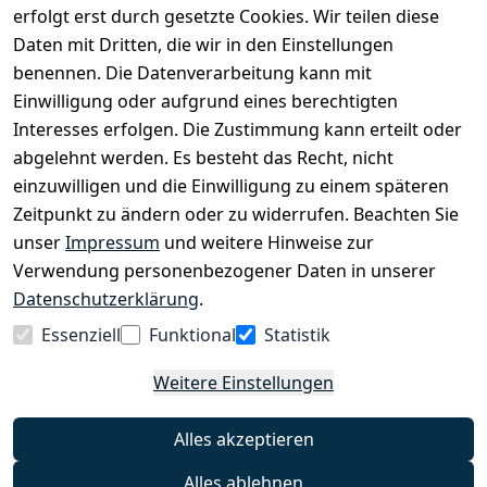
erfolgt erst durch gesetzte Cookies. Wir teilen diese
Daten mit Dritten, die wir in den Einstellungen
benennen. Die Datenverarbeitung kann mit
EINKAUFEN
Einwilligung oder aufgrund eines berechtigten
›
Fahrrad Aachen
Interesses erfolgen. Die Zustimmung kann erteilt oder
›
Zahlungs- und Versandbedingungen
abgelehnt werden. Es besteht das Recht, nicht
einzuwilligen und die Einwilligung zu einem späteren
Zeitpunkt zu ändern oder zu widerrufen. Beachten Sie
INFORMATIONEN
unser
Impressum
und weitere Hinweise zur
›
Batteriehinweis
Verwendung personenbezogener Daten in unserer
›
Widerrufsrecht
Datenschutzerklärung
.
›
Impressum
Essenziell
Funktional
Statistik
›
Datenschutzerklärung
Weitere Einstellungen
›
AGB
›
Kontakt
Alles akzeptieren
›
Barrierefreiheitserklärung
Alles ablehnen