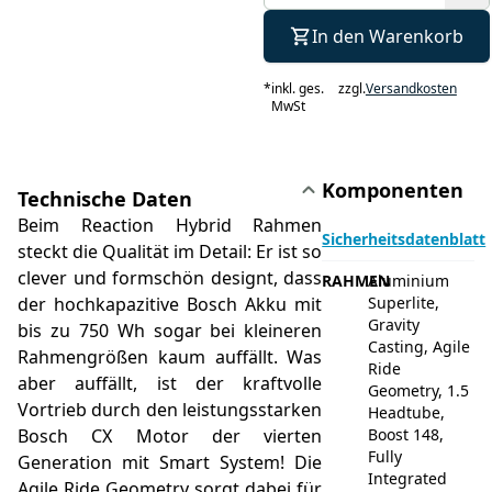
In den Warenkorb
*
inkl. ges.
zzgl.
Versandkosten
MwSt
Komponenten
Technische Daten
Beim Reaction Hybrid Rahmen
Sicherheitsdatenblatt
steckt die Qualität im Detail: Er ist so
clever und formschön designt, dass
RAHMEN
Aluminium
der hochkapazitive Bosch Akku mit
Superlite,
Gravity
bis zu 750 Wh sogar bei kleineren
Casting, Agile
Rahmengrößen kaum auffällt. Was
Ride
aber auffällt, ist der kraftvolle
Geometry, 1.5
Vortrieb durch den leistungsstarken
Headtube,
Bosch CX Motor der vierten
Boost 148,
Fully
Generation mit Smart System! Die
Integrated
Agile Ride Geometry sorgt dabei für