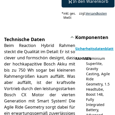
In den Warenkorb
*
inkl. ges.
zzgl.
Versandkosten
MwSt
Komponenten
Technische Daten
Beim Reaction Hybrid Rahmen
Sicherheitsdatenblatt
steckt die Qualität im Detail: Er ist so
clever und formschön designt, dass
RAHMEN
Aluminium
der hochkapazitive Bosch Akku mit
Superlite,
Gravity
bis zu 750 Wh sogar bei kleineren
Casting, Agile
Rahmengrößen kaum auffällt. Was
Ride
aber auffällt, ist der kraftvolle
Geometry, 1.5
Vortrieb durch den leistungsstarken
Headtube,
Bosch CX Motor der vierten
Boost 148,
Fully
Generation mit Smart System! Die
Integrated
Agile Ride Geometry sorgt dabei für
Battery,
ein erwartungsgemäß zuverlässiges
Advanced