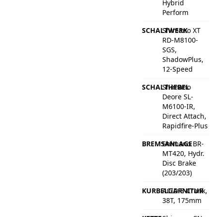
Hybrid
Perform
SCHALTWERK
Shimano XT
RD-M8100-
SGS,
ShadowPlus,
12-Speed
SCHALTHEBEL
Shimano
Deore SL-
M6100-IR,
Direct Attach,
Rapidfire-Plus
BREMSANLAGE
Shimano BR-
MT420, Hydr.
Disc Brake
(203/203)
KURBELGARNITUR
ACID E-Crank,
38T, 175mm