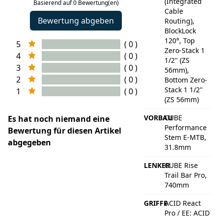
(Integrated
Basierend auf 0 Bewertung(en)
Cable
Bewertung abgeben
Routing),
BlockLock
120°, Top
5
( 0 )
Zero-Stack 1
4
( 0 )
1/2" (ZS
3
( 0 )
56mm),
2
( 0 )
Bottom Zero-
Stack 1 1/2"
1
( 0 )
(ZS 56mm)
VORBAU
CUBE
Es hat noch niemand eine
Performance
Bewertung für diesen Artikel
Stem E-MTB,
abgegeben
31.8mm
LENKER
CUBE Rise
Trail Bar Pro,
740mm
GRIFFE
ACID React
Pro / EE: ACID