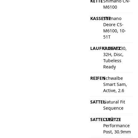
KETTE
Shimano CN-
M6100
KASSETTE
Shimano
Deore CS-
M6100, 10-
51T
LAUFRADSATZ
CUBE EX30,
32H, Disc,
Tubeless
Ready
REIFEN
Schwalbe
Smart Sam,
Active, 2.6
SATTEL
Natural Fit
Sequence
SATTELSTÜTZE
CUBE
Performance
Post, 30.9mm