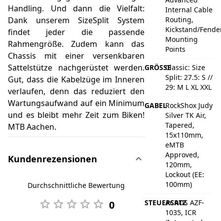
Handling. Und dann die Vielfalt:
Internal Cable
Dank unserem SizeSplit System
Routing,
Kickstand/Fender
findet jeder die passende
Mounting
Rahmengröße. Zudem kann das
Points
Chassis mit einer versenkbaren
Sattelstütze nachgerüstet werden.
GRÖSSE
Classic: Size
Split: 27.5: S //
Gut, dass die Kabelzüge im Inneren
29: M L XL XXL
verlaufen, denn das reduziert den
Wartungsaufwand auf ein Minimum
GABEL
RockShox Judy
und es bleibt mehr Zeit zum Biken!
Silver TK Air,
Tapered,
MTB Aachen.
15x110mm,
eMTB
Approved,
Kundenrezensionen
120mm,
Lockout (EE:
100mm)
Durchschnittliche Bewertung
STEUERSATZ
ACROS AZF-
0
1035, ICR