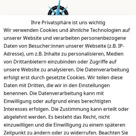
Ihre Privatsphäre ist uns wichtig
Wir verwenden Cookies und ähnliche Technologien auf
unserer Website und verarbeiten personenbezogene
Daten von Besucher:innen unserer Webseite (z.B. IP-
Bei uns findest Du das richtige Fahrgefühl. Auf über
Adresse), um z.B. Inhalte zu personalisieren, Medien
2.400 m² bieten wir Dir die beste Beratung zu
von Drittanbietern einzubinden oder Zugriffe auf
Kinderfahrrädern über E-MTBs bis hin zu
unsere Website zu analysieren. Die Datenverarbeitung
Lastenfahrrädern und Elektrorollern.
erfolgt erst durch gesetzte Cookies. Wir teilen diese
Daten mit Dritten, die wir in den Einstellungen
benennen. Die Datenverarbeitung kann mit
EINKAUFEN
Einwilligung oder aufgrund eines berechtigten
›
Fahrrad Aachen
Interesses erfolgen. Die Zustimmung kann erteilt oder
›
Zahlungs- und Versandbedingungen
abgelehnt werden. Es besteht das Recht, nicht
einzuwilligen und die Einwilligung zu einem späteren
Zeitpunkt zu ändern oder zu widerrufen. Beachten Sie
INFORMATIONEN