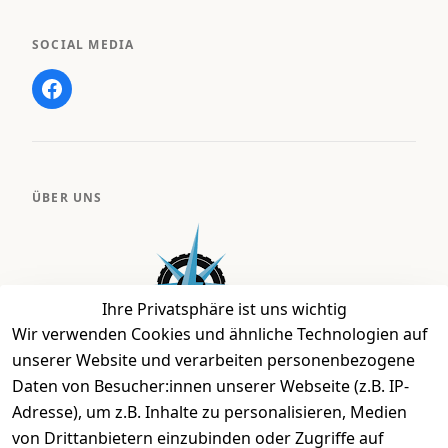
SOCIAL MEDIA
ÜBER UNS
Ihre Privatsphäre ist uns wichtig
Wir verwenden Cookies und ähnliche Technologien auf
unserer Website und verarbeiten personenbezogene
Daten von Besucher:innen unserer Webseite (z.B. IP-
Bei uns findest Du das richtige Fahrgefühl. Auf über
Adresse), um z.B. Inhalte zu personalisieren, Medien
2.400 m² bieten wir Dir die beste Beratung zu
von Drittanbietern einzubinden oder Zugriffe auf