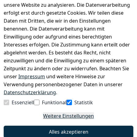
Kinderfahrrädern über E-MTBs bis hin zu
unsere Website zu analysieren. Die Datenverarbeitung
Lastenfahrrädern und Elektrorollern.
erfolgt erst durch gesetzte Cookies. Wir teilen diese
Daten mit Dritten, die wir in den Einstellungen
benennen. Die Datenverarbeitung kann mit
EINKAUFEN
Einwilligung oder aufgrund eines berechtigten
›
Fahrrad Aachen
Interesses erfolgen. Die Zustimmung kann erteilt oder
›
Zahlungs- und Versandbedingungen
abgelehnt werden. Es besteht das Recht, nicht
einzuwilligen und die Einwilligung zu einem späteren
Zeitpunkt zu ändern oder zu widerrufen. Beachten Sie
INFORMATIONEN
unser
Impressum
und weitere Hinweise zur
›
Batteriehinweis
Verwendung personenbezogener Daten in unserer
›
Widerrufsrecht
Datenschutzerklärung
.
›
Impressum
Essenziell
Funktional
Statistik
›
Datenschutzerklärung
Weitere Einstellungen
›
AGB
›
Kontakt
Alles akzeptieren