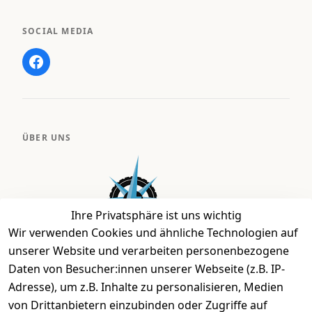
SOCIAL MEDIA
ÜBER UNS
Ihre Privatsphäre ist uns wichtig
Wir verwenden Cookies und ähnliche Technologien auf
unserer Website und verarbeiten personenbezogene
Daten von Besucher:innen unserer Webseite (z.B. IP-
Bei uns findest Du das richtige Fahrgefühl. Auf über
Adresse), um z.B. Inhalte zu personalisieren, Medien
2.400 m² bieten wir Dir die beste Beratung zu
von Drittanbietern einzubinden oder Zugriffe auf