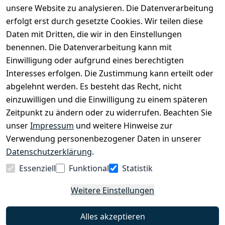
Kinderfahrrädern über E-MTBs bis hin zu
unsere Website zu analysieren. Die Datenverarbeitung
Lastenfahrrädern und Elektrorollern.
erfolgt erst durch gesetzte Cookies. Wir teilen diese
Daten mit Dritten, die wir in den Einstellungen
benennen. Die Datenverarbeitung kann mit
EINKAUFEN
Einwilligung oder aufgrund eines berechtigten
›
Fahrrad Aachen
Interesses erfolgen. Die Zustimmung kann erteilt oder
›
Zahlungs- und Versandbedingungen
abgelehnt werden. Es besteht das Recht, nicht
einzuwilligen und die Einwilligung zu einem späteren
Zeitpunkt zu ändern oder zu widerrufen. Beachten Sie
INFORMATIONEN
unser
Impressum
und weitere Hinweise zur
›
Batteriehinweis
Verwendung personenbezogener Daten in unserer
›
Widerrufsrecht
Datenschutzerklärung
.
›
Impressum
Essenziell
Funktional
Statistik
›
Datenschutzerklärung
Weitere Einstellungen
›
AGB
›
Kontakt
Alles akzeptieren