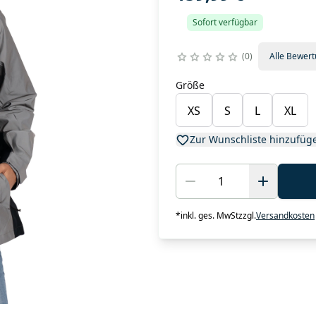
Sofort verfügbar
0
Alle Bewer
Größe
XS
S
L
XL
Zur Wunschliste hinzufüg
*
inkl. ges. MwSt
zzgl.
Versandkosten