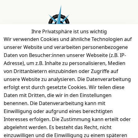
Ihre Privatsphäre ist uns wichtig
Wir verwenden Cookies und ähnliche Technologien auf
unserer Website und verarbeiten personenbezogene
Daten von Besucher:innen unserer Webseite (z.B. IP-
Bei uns findest Du das richtige Fahrgefühl. Auf über
Adresse), um z.B. Inhalte zu personalisieren, Medien
2.400 m² bieten wir Dir die beste Beratung zu
von Drittanbietern einzubinden oder Zugriffe auf
Kinderfahrrädern über E-MTBs bis hin zu
unsere Website zu analysieren. Die Datenverarbeitung
Lastenfahrrädern und Elektrorollern.
erfolgt erst durch gesetzte Cookies. Wir teilen diese
Daten mit Dritten, die wir in den Einstellungen
benennen. Die Datenverarbeitung kann mit
EINKAUFEN
Einwilligung oder aufgrund eines berechtigten
›
Fahrrad Aachen
Interesses erfolgen. Die Zustimmung kann erteilt oder
›
Zahlungs- und Versandbedingungen
abgelehnt werden. Es besteht das Recht, nicht
einzuwilligen und die Einwilligung zu einem späteren