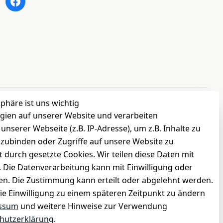
sphäre ist uns wichtig
gien auf unserer Website und verarbeiten
INFORMATIONEN
serer Webseite (z.B. IP-Adresse), um z.B. Inhalte zu
›
Batteriehinweis
nzubinden oder Zugriffe auf unsere Website zu
›
Widerrufsrecht
t durch gesetzte Cookies. Wir teilen diese Daten mit
›
Impressum
n. Die Datenverarbeitung kann mit Einwilligung oder
gen. Die Zustimmung kann erteilt oder abgelehnt werden.
›
Datenschutzerklärung
die Einwilligung zu einem späteren Zeitpunkt zu ändern
›
AGB
ssum
und weitere Hinweise zur Verwendung
›
Kontakt
hutzerklärung
.