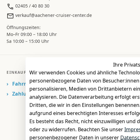
02405 / 40 80 30
verkauf@aachener-cruiser-center.de
Öffnungszeiten:
Mo–Fr 09:00 – 18:00 Uhr
Sa 10:00 – 15:00 Uhr
Ihre Privat
Wir verwenden Cookies und ähnliche Technolo
EINKAUFEN
personenbezogene Daten von Besucher:innen un
›
Fahrrad Aachen
personalisieren, Medien von Drittanbietern ei
›
Zahlungs- und Versandbedingungen
analysieren. Die Datenverarbeitung erfolgt ers
Dritten, die wir in den Einstellungen benenne
aufgrund eines berechtigten Interesses erfol
Es besteht das Recht, nicht einzuwilligen und 
oder zu widerrufen. Beachten Sie unser
Impre
personenbezogener Daten in unserer
Datensc