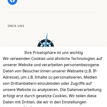
ÜBER UNS
Ihre Privatsphäre ist uns wichtig
Wir verwenden Cookies und ähnliche Technologien auf
unserer Website und verarbeiten personenbezogene
Daten von Besucher:innen unserer Webseite (z.B. IP-
Bei uns findest Du das richtige Fahrgefühl. Auf über
Adresse), um z.B. Inhalte zu personalisieren, Medien
2.400 m² bieten wir Dir die beste Beratung zu
von Drittanbietern einzubinden oder Zugriffe auf
Kinderfahrrädern über E-MTBs bis hin zu
unsere Website zu analysieren. Die Datenverarbeitung
Lastenfahrrädern und Elektrorollern.
erfolgt erst durch gesetzte Cookies. Wir teilen diese
Daten mit Dritten, die wir in den Einstellungen