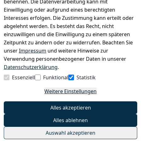
benennen. Die Datenverarbeitung kann mit
EINKAUFEN
Einwilligung oder aufgrund eines berechtigten
›
Fahrrad Aachen
Interesses erfolgen. Die Zustimmung kann erteilt oder
›
Zahlungs- und Versandbedingungen
abgelehnt werden. Es besteht das Recht, nicht
einzuwilligen und die Einwilligung zu einem späteren
Zeitpunkt zu ändern oder zu widerrufen. Beachten Sie
INFORMATIONEN
unser
Impressum
und weitere Hinweise zur
›
Batteriehinweis
Verwendung personenbezogener Daten in unserer
›
Widerrufsrecht
Datenschutzerklärung
.
›
Impressum
Essenziell
Funktional
Statistik
›
Datenschutzerklärung
Weitere Einstellungen
›
AGB
›
Kontakt
Alles akzeptieren
›
Barrierefreiheitserklärung
Alles ablehnen
Widerrufs-Button
Auswahl akzeptieren