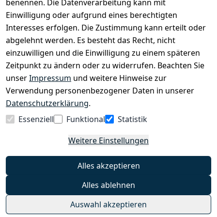
benennen. Die Datenverarbeitung kann mit
EINKAUFEN
Einwilligung oder aufgrund eines berechtigten
›
Fahrrad Aachen
Interesses erfolgen. Die Zustimmung kann erteilt oder
›
Zahlungs- und Versandbedingungen
abgelehnt werden. Es besteht das Recht, nicht
einzuwilligen und die Einwilligung zu einem späteren
Zeitpunkt zu ändern oder zu widerrufen. Beachten Sie
INFORMATIONEN
unser
Impressum
und weitere Hinweise zur
›
Batteriehinweis
Verwendung personenbezogener Daten in unserer
›
Widerrufsrecht
Datenschutzerklärung
.
›
Impressum
Essenziell
Funktional
Statistik
›
Datenschutzerklärung
Weitere Einstellungen
›
AGB
›
Kontakt
Alles akzeptieren
›
Barrierefreiheitserklärung
Alles ablehnen
Widerrufs-Button
Auswahl akzeptieren