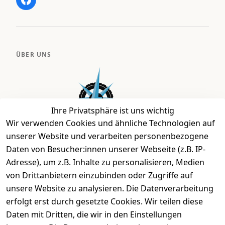
ÜBER UNS
Ihre Privatsphäre ist uns wichtig
Wir verwenden Cookies und ähnliche Technologien auf
unserer Website und verarbeiten personenbezogene
Daten von Besucher:innen unserer Webseite (z.B. IP-
Bei uns findest Du das richtige Fahrgefühl. Auf über
Adresse), um z.B. Inhalte zu personalisieren, Medien
2.400 m² bieten wir Dir die beste Beratung zu
von Drittanbietern einzubinden oder Zugriffe auf
Kinderfahrrädern über E-MTBs bis hin zu
unsere Website zu analysieren. Die Datenverarbeitung
Lastenfahrrädern und Elektrorollern.
erfolgt erst durch gesetzte Cookies. Wir teilen diese
Daten mit Dritten, die wir in den Einstellungen