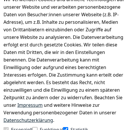
unserer Website und verarbeiten personenbezogene
Daten von Besucher:innen unserer Webseite (z.B. IP-
Bei uns findest Du das richtige Fahrgefühl. Auf über
Adresse), um z.B. Inhalte zu personalisieren, Medien
2.400 m² bieten wir Dir die beste Beratung zu
von Drittanbietern einzubinden oder Zugriffe auf
Kinderfahrrädern über E-MTBs bis hin zu
unsere Website zu analysieren. Die Datenverarbeitung
Lastenfahrrädern und Elektrorollern.
erfolgt erst durch gesetzte Cookies. Wir teilen diese
Daten mit Dritten, die wir in den Einstellungen
benennen. Die Datenverarbeitung kann mit
EINKAUFEN
Einwilligung oder aufgrund eines berechtigten
›
Fahrrad Aachen
Interesses erfolgen. Die Zustimmung kann erteilt oder
›
Zahlungs- und Versandbedingungen
abgelehnt werden. Es besteht das Recht, nicht
einzuwilligen und die Einwilligung zu einem späteren
Zeitpunkt zu ändern oder zu widerrufen. Beachten Sie
INFORMATIONEN
unser
Impressum
und weitere Hinweise zur
›
Batteriehinweis
Verwendung personenbezogener Daten in unserer
›
Widerrufsrecht
Datenschutzerklärung
.
›
Impressum
Essenziell
Funktional
Statistik