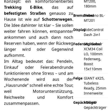
Konzept: ein komfortorientiertes
MT200,
180mm
Trekking E‑Bike
, das auf
befestigten Straßen
genauso zu
Bremshebel
Shimano BL-
Hause ist wie auf
Schotterwegen
.
MT201
Die Idee dahinter ist klar – Sie sollen
Display
RideControl
weiter fahren können, entspannter
Dash 2in1
ankommen und auch dann noch
Reserven haben, wenn der Rückweg
Federung/Gabel
SR Suntour
länger wird oder Gegenwind
XCM34 Coil
LO, 100mm
aufkommt.
Federweg,
Im Alltag bedeutet das: Pendeln,
Boost
Einkauf oder Feierabendrunde
15x110mm
funktionieren ohne Stress – und am
Felge
GIANT eX25,
Wochenende wird aus der
Tubeless
„Hausrunde“ schnell eine echte Tour,
Ready, 25mm
weil Motorunterstützung,
Innenweite
Reichweite und Komfort
Gepäckträger
MIK HD
zusammenpassen.
Gepäckträger