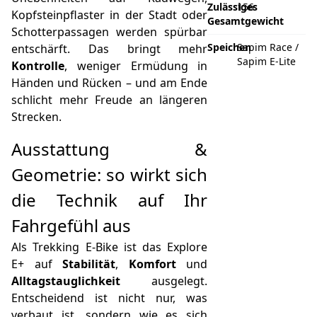
Zulässiges
156
Kopfsteinpflaster in der Stadt oder
Gesamtgewicht
Schotterpassagen werden spürbar
Speichen
Sapim Race /
entschärft. Das bringt mehr
Sapim E-Lite
Kontrolle
, weniger Ermüdung in
Händen und Rücken – und am Ende
schlicht mehr Freude an längeren
Strecken.
Ausstattung &
Geometrie: so wirkt sich
die Technik auf Ihr
Fahrgefühl aus
Als Trekking E‑Bike ist das Explore
E+ auf
Stabilität
,
Komfort
und
Alltagstauglichkeit
ausgelegt.
Entscheidend ist nicht nur, was
verbaut ist, sondern wie es sich