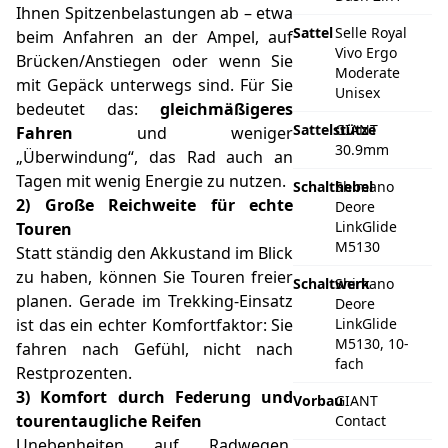
Ihnen Spitzenbelastungen ab – etwa
Sattel
Selle Royal
beim Anfahren an der Ampel, auf
Vivo Ergo
Brücken/Anstiegen oder wenn Sie
Moderate
mit Gepäck unterwegs sind. Für Sie
Unisex
bedeutet das:
gleichmäßigeres
Sattelstütze
GIANT
Fahren
und weniger
30.9mm
„Überwindung“, das Rad auch an
Tagen mit wenig Energie zu nutzen.
Schalthebel
Shimano
2) Große Reichweite für echte
Deore
LinkGlide
Touren
M5130
Statt ständig den Akkustand im Blick
zu haben, können Sie Touren freier
Schaltwerk
Shimano
planen. Gerade im Trekking-Einsatz
Deore
ist das ein echter Komfortfaktor: Sie
LinkGlide
M5130, 10-
fahren nach Gefühl, nicht nach
fach
Restprozenten.
3) Komfort durch Federung und
Vorbau
GIANT
tourentaugliche Reifen
Contact
Unebenheiten auf Radwegen,