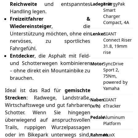
Reichweite
und entspanntes
Ladegerät
EnergyPak
Smart
Handling legen.
Charger
Freizeitfahrer &
Compact, 4A
Wiedereinsteiger
, die
Unterstützung möchten, ohne ein
Lenker
GIANT
Connect Riser
nervöses, zu sportliches
31.8, 19mm
Fahrgefühl.
rise
Entdecker
, die Asphalt mit Feld-
und Schotterwegen kombinieren
Motor
SyncDrive
Sport 2,
– ohne direkt ein Mountainbike zu
75Nm,
brauchen.
powered by
Yamaha
Ideal ist das Rad für
gemischte
Strecken
: Radwege, Landstraße,
Naben
GIANT
Wirtschaftswege und gut fahrbaren
(v/h)
eTracker
Schotter. Wenn Sie hingegen
Pedale
Aluminum
überwiegend auf anspruchsvollen
Platform
Trails, ruppigen Wurzelpassagen
oder im Bikepark unterwegs sind,
Rahmen
AluxX