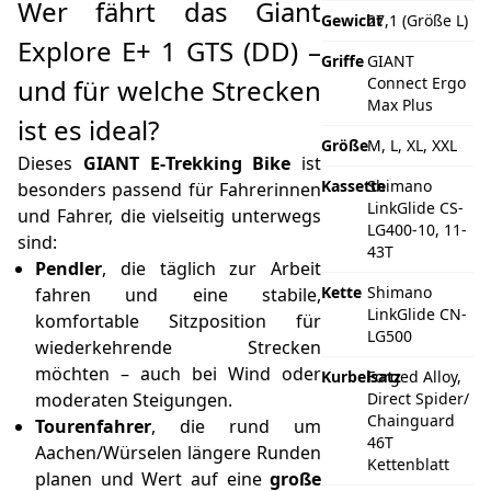
Wer fährt das Giant
Gewicht
27,1 (Größe L)
Explore E+ 1 GTS (DD) –
Griffe
GIANT
und für welche Strecken
Connect Ergo
Max Plus
ist es ideal?
Größe
M, L, XL, XXL
Dieses
GIANT E‑Trekking Bike
ist
Kassette
Shimano
besonders passend für Fahrerinnen
LinkGlide CS-
und Fahrer, die vielseitig unterwegs
LG400-10, 11-
sind:
43T
Pendler
, die täglich zur Arbeit
Kette
Shimano
fahren und eine stabile,
LinkGlide CN-
komfortable Sitzposition für
LG500
wiederkehrende Strecken
möchten – auch bei Wind oder
Kurbelsatz
Forged Alloy,
moderaten Steigungen.
Direct Spider/
Chainguard
Tourenfahrer
, die rund um
46T
Aachen/Würselen längere Runden
Kettenblatt
planen und Wert auf eine
große