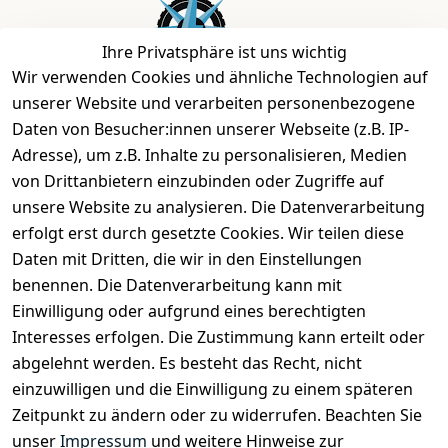
Ihre Privatsphäre ist uns wichtig
Wir verwenden Cookies und ähnliche Technologien auf
unserer Website und verarbeiten personenbezogene
Daten von Besucher:innen unserer Webseite (z.B. IP-
Bei uns findest Du das richtige Fahrgefühl. Auf über
Adresse), um z.B. Inhalte zu personalisieren, Medien
2.400 m² bieten wir Dir die beste Beratung zu
von Drittanbietern einzubinden oder Zugriffe auf
Kinderfahrrädern über E-MTBs bis hin zu
unsere Website zu analysieren. Die Datenverarbeitung
Lastenfahrrädern und Elektrorollern.
erfolgt erst durch gesetzte Cookies. Wir teilen diese
Daten mit Dritten, die wir in den Einstellungen
benennen. Die Datenverarbeitung kann mit
EINKAUFEN
Einwilligung oder aufgrund eines berechtigten
›
Fahrrad Aachen
Interesses erfolgen. Die Zustimmung kann erteilt oder
›
Zahlungs- und Versandbedingungen
abgelehnt werden. Es besteht das Recht, nicht
einzuwilligen und die Einwilligung zu einem späteren
Zeitpunkt zu ändern oder zu widerrufen. Beachten Sie
INFORMATIONEN
unser
Impressum
und weitere Hinweise zur