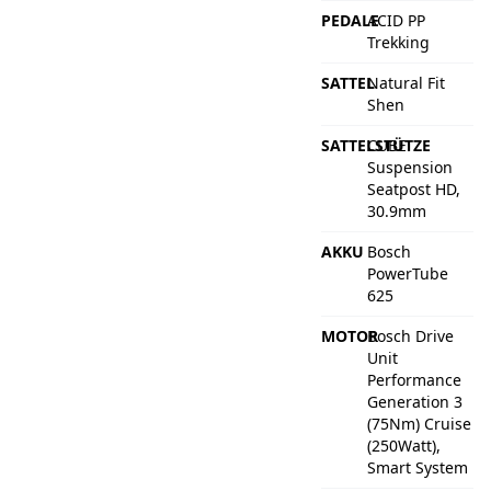
PEDALE
ACID PP
Trekking
SATTEL
Natural Fit
Shen
SATTELSTÜTZE
CUBE
Suspension
Seatpost HD,
30.9mm
AKKU
Bosch
PowerTube
625
MOTOR
Bosch Drive
Unit
Performance
Generation 3
(75Nm) Cruise
(250Watt),
Smart System