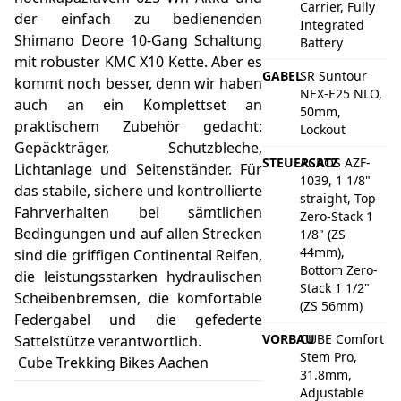
Carrier, Fully
der einfach zu bedienenden
Integrated
Shimano Deore 10-Gang Schaltung
Battery
mit robuster KMC X10 Kette. Aber es
GABEL
SR Suntour
kommt noch besser, denn wir haben
NEX-E25 NLO,
auch an ein Komplettset an
50mm,
praktischem Zubehör gedacht:
Lockout
Gepäckträger, Schutzbleche,
STEUERSATZ
ACROS AZF-
Lichtanlage und Seitenständer. Für
1039, 1 1/8"
das stabile, sichere und kontrollierte
straight, Top
Fahrverhalten bei sämtlichen
Zero-Stack 1
Bedingungen und auf allen Strecken
1/8" (ZS
44mm),
sind die griffigen Continental Reifen,
Bottom Zero-
die leistungsstarken hydraulischen
Stack 1 1/2"
Scheibenbremsen, die komfortable
(ZS 56mm)
Federgabel und die gefederte
VORBAU
CUBE Comfort
Sattelstütze verantwortlich.
Stem Pro,
Cube Trekking Bikes Aachen
31.8mm,
Adjustable