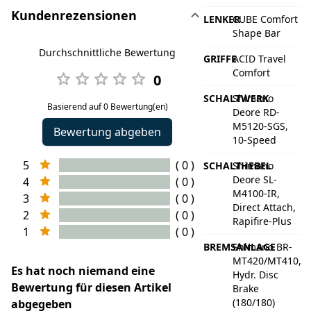
Kundenrezensionen
LENKER
CUBE Comfort
Shape Bar
Durchschnittliche Bewertung
GRIFFE
ACID Travel
Comfort
0
SCHALTWERK
Shimano
Basierend auf 0 Bewertung(en)
Deore RD-
M5120-SGS,
Bewertung abgeben
10-Speed
5
( 0 )
SCHALTHEBEL
Shimano
Deore SL-
4
( 0 )
M4100-IR,
3
( 0 )
Direct Attach,
2
( 0 )
Rapifire-Plus
1
( 0 )
BREMSANLAGE
Shimano BR-
MT420/MT410,
Es hat noch niemand eine
Hydr. Disc
Bewertung für diesen Artikel
Brake
(180/180)
abgegeben