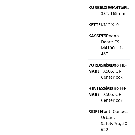
KURBELGARNITUR
ACID E-Crank,
38T, 165mm
KETTE
KMC X10
KASSETTE
Shimano
Deore CS-
M4100, 11-
46T
VORDERRAD
Shimano HB-
NABE
TX505, QR,
Centerlock
HINTERRAD
Shimano FH-
NABE
TX505, QR,
Centerlock
REIFEN
Conti Contact
Urban,
SafetyPro, 50-
622