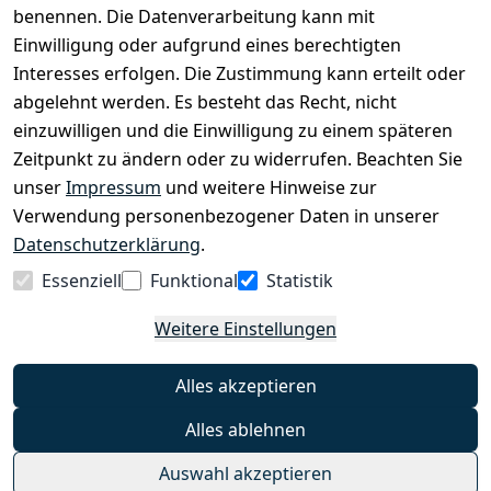
benennen. Die Datenverarbeitung kann mit
EINKAUFEN
Einwilligung oder aufgrund eines berechtigten
›
Fahrrad Aachen
Interesses erfolgen. Die Zustimmung kann erteilt oder
›
Zahlungs- und Versandbedingungen
abgelehnt werden. Es besteht das Recht, nicht
einzuwilligen und die Einwilligung zu einem späteren
Zeitpunkt zu ändern oder zu widerrufen. Beachten Sie
INFORMATIONEN
unser
Impressum
und weitere Hinweise zur
›
Batteriehinweis
Verwendung personenbezogener Daten in unserer
›
Widerrufsrecht
Datenschutzerklärung
.
›
Impressum
Essenziell
Funktional
Statistik
›
Datenschutzerklärung
Weitere Einstellungen
›
AGB
›
Kontakt
Alles akzeptieren
›
Barrierefreiheitserklärung
Alles ablehnen
Widerrufs-Button
Auswahl akzeptieren