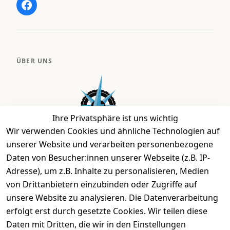
ÜBER UNS
Ihre Privatsphäre ist uns wichtig
Wir verwenden Cookies und ähnliche Technologien auf
unserer Website und verarbeiten personenbezogene
Daten von Besucher:innen unserer Webseite (z.B. IP-
Bei uns findest Du das richtige Fahrgefühl. Auf über
Adresse), um z.B. Inhalte zu personalisieren, Medien
2.400 m² bieten wir Dir die beste Beratung zu
von Drittanbietern einzubinden oder Zugriffe auf
Kinderfahrrädern über E-MTBs bis hin zu
unsere Website zu analysieren. Die Datenverarbeitung
Lastenfahrrädern und Elektrorollern.
erfolgt erst durch gesetzte Cookies. Wir teilen diese
Daten mit Dritten, die wir in den Einstellungen