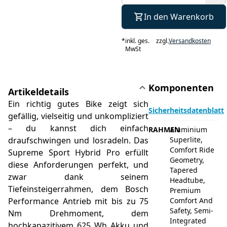
In den Warenkorb
*
inkl. ges.
zzgl.
Versandkosten
MwSt
Komponenten
Artikeldetails
Ein richtig gutes Bike zeigt sich
Sicherheitsdatenblatt
gefällig, vielseitig und unkompliziert
– du kannst dich einfach
RAHMEN
Aluminium
draufschwingen und losradeln. Das
Superlite,
Comfort Ride
Supreme Sport Hybrid Pro erfüllt
Geometry,
diese Anforderungen perfekt, und
Tapered
zwar dank seinem
Headtube,
Tiefeinsteigerrahmen, dem Bosch
Premium
Performance Antrieb mit bis zu 75
Comfort And
Safety, Semi-
Nm Drehmoment, dem
Integrated
hochkapazitivem 625 Wh Akku und