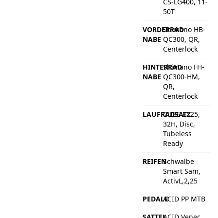
CS-LG400, 11-
50T
VORDERRAD
Shimano HB-
NABE
QC300, QR,
Centerlock
HINTERRAD
Shimano FH-
NABE
QC300-HM,
QR,
Centerlock
LAUFRADSATZ
CUBE EX25,
32H, Disc,
Tubeless
Ready
REIFEN
Schwalbe
Smart Sam,
ActivL,2,25
PEDALE
ACID PP MTB
SATTEL
ACID Venec