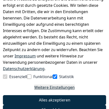
Lastenfahrrädern und Elektrorollern.
erfolgt erst durch gesetzte Cookies. Wir teilen diese
Daten mit Dritten, die wir in den Einstellungen
benennen. Die Datenverarbeitung kann mit
EINKAUFEN
Einwilligung oder aufgrund eines berechtigten
›
Fahrrad Aachen
Interesses erfolgen. Die Zustimmung kann erteilt oder
›
Zahlungs- und Versandbedingungen
abgelehnt werden. Es besteht das Recht, nicht
einzuwilligen und die Einwilligung zu einem späteren
Zeitpunkt zu ändern oder zu widerrufen. Beachten Sie
INFORMATIONEN
unser
Impressum
und weitere Hinweise zur
›
Batteriehinweis
Verwendung personenbezogener Daten in unserer
›
Widerrufsrecht
Datenschutzerklärung
.
›
Impressum
Essenziell
Funktional
Statistik
›
Datenschutzerklärung
Weitere Einstellungen
›
AGB
›
Kontakt
Alles akzeptieren
›
Barrierefreiheitserklärung