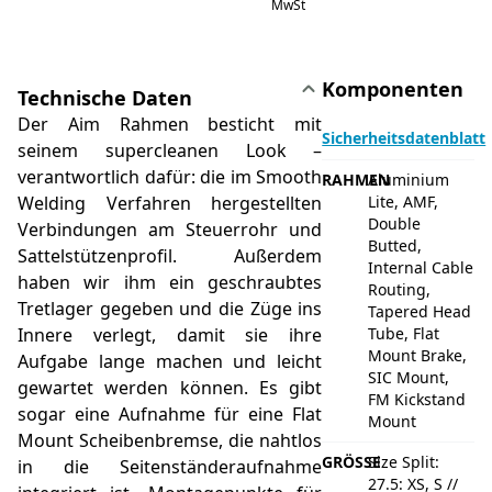
MwSt
Komponenten
Technische Daten
Der Aim Rahmen besticht mit
Sicherheitsdatenblatt
seinem supercleanen Look –
verantwortlich dafür: die im Smooth
RAHMEN
Aluminium
Welding Verfahren hergestellten
Lite, AMF,
Double
Verbindungen am Steuerrohr und
Butted,
Sattelstützenprofil. Außerdem
Internal Cable
haben wir ihm ein geschraubtes
Routing,
Tretlager gegeben und die Züge ins
Tapered Head
Innere verlegt, damit sie ihre
Tube, Flat
Mount Brake,
Aufgabe lange machen und leicht
SIC Mount,
gewartet werden können. Es gibt
FM Kickstand
sogar eine Aufnahme für eine Flat
Mount
Mount Scheibenbremse, die nahtlos
GRÖSSE
Size Split:
in die Seitenständeraufnahme
27.5: XS, S //