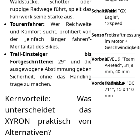
Waldstücke, Schotter oder
ruppige Radwege führt, spielt das
Schaltwerk
SRAM "GX
Fahrwerk seine Stärke aus.
Eagle",
12speed
Tourenfahrer:
Wer Reichweite
und Komfort sucht, profitiert von
Sensor
Tretkraftmessun
der „einfach länger fahren“-
im Motor +
Mentalität des Bikes.
Geschwindigkeit
Trail-Einsteiger bis
Vorbau
LEVEL 9 "Team
Fortgeschrittene:
29" und die
A-Head", 31,8
ausgewogene Abstimmung geben
mm, 40 mm
Sicherheit, ohne das Handling
Vorderradnabe
FORMULA "DC
träge zu machen.
711", 15 x 110
mm
Kernvorteile: Was
unterscheidet das
XYRON praktisch von
Alternativen?