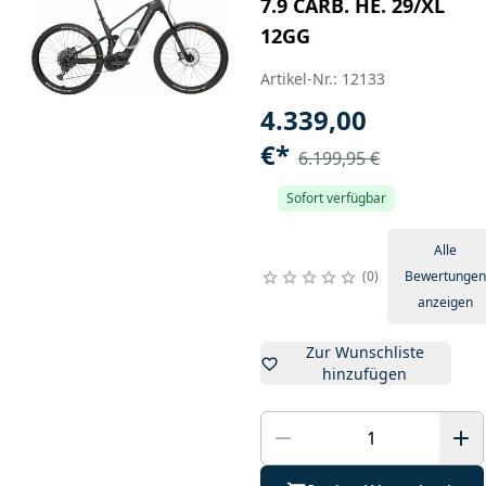
7.9 CARB. HE. 29/XL
12GG
Artikel-Nr.: 12133
4.339,00
€
*
6.199,95 €
Sofort verfügbar
Alle
0
Bewertungen
anzeigen
Zur Wunschliste
hinzufügen