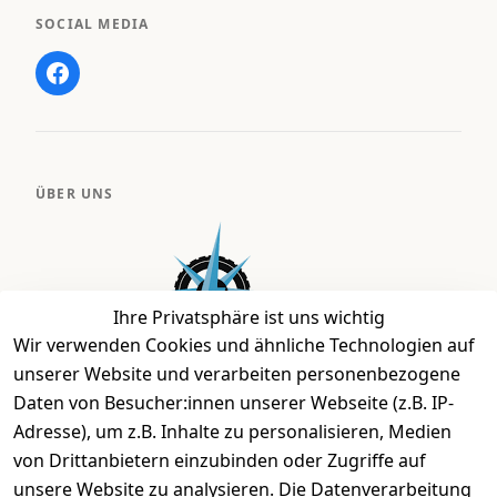
SOCIAL MEDIA
ÜBER UNS
Ihre Privatsphäre ist uns wichtig
Wir verwenden Cookies und ähnliche Technologien auf
unserer Website und verarbeiten personenbezogene
Daten von Besucher:innen unserer Webseite (z.B. IP-
Bei uns findest Du das richtige Fahrgefühl. Auf über
Adresse), um z.B. Inhalte zu personalisieren, Medien
2.400 m² bieten wir Dir die beste Beratung zu
von Drittanbietern einzubinden oder Zugriffe auf
Kinderfahrrädern über E-MTBs bis hin zu
unsere Website zu analysieren. Die Datenverarbeitung