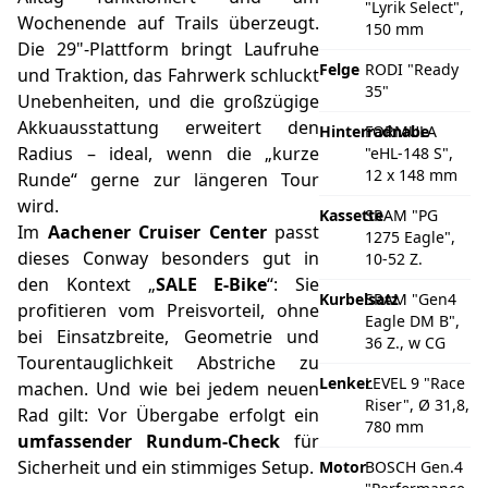
"Lyrik Select",
Wochenende auf Trails überzeugt.
150 mm
Die 29"-Plattform bringt Laufruhe
Felge
RODI "Ready
und Traktion, das Fahrwerk schluckt
35"
Unebenheiten, und die großzügige
Akkuausstattung erweitert den
Hinterradnabe
FORMULA
Radius – ideal, wenn die „kurze
"eHL-148 S",
12 x 148 mm
Runde“ gerne zur längeren Tour
wird.
Kassette
SRAM "PG
Im
Aachener Cruiser Center
passt
1275 Eagle",
dieses Conway besonders gut in
10-52 Z.
den Kontext „
SALE E‑Bike
“: Sie
Kurbelsatz
SRAM "Gen4
profitieren vom Preisvorteil, ohne
Eagle DM B",
bei Einsatzbreite, Geometrie und
36 Z., w CG
Tourentauglichkeit Abstriche zu
Lenker
LEVEL 9 "Race
machen. Und wie bei jedem neuen
Riser", Ø 31,8,
Rad gilt: Vor Übergabe erfolgt ein
780 mm
umfassender Rundum‑Check
für
Sicherheit und ein stimmiges Setup.
Motor
BOSCH Gen.4