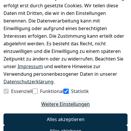
Lastenfahrrädern und Elektrorollern.
erfolgt erst durch gesetzte Cookies. Wir teilen diese
Daten mit Dritten, die wir in den Einstellungen
benennen. Die Datenverarbeitung kann mit
EINKAUFEN
Einwilligung oder aufgrund eines berechtigten
›
Fahrrad Aachen
Interesses erfolgen. Die Zustimmung kann erteilt oder
›
Zahlungs- und Versandbedingungen
abgelehnt werden. Es besteht das Recht, nicht
einzuwilligen und die Einwilligung zu einem späteren
Zeitpunkt zu ändern oder zu widerrufen. Beachten Sie
INFORMATIONEN
unser
Impressum
und weitere Hinweise zur
›
Batteriehinweis
Verwendung personenbezogener Daten in unserer
›
Widerrufsrecht
Datenschutzerklärung
.
›
Impressum
Essenziell
Funktional
Statistik
›
Datenschutzerklärung
Weitere Einstellungen
›
AGB
›
Kontakt
Alles akzeptieren
›
Barrierefreiheitserklärung
Alles ablehnen