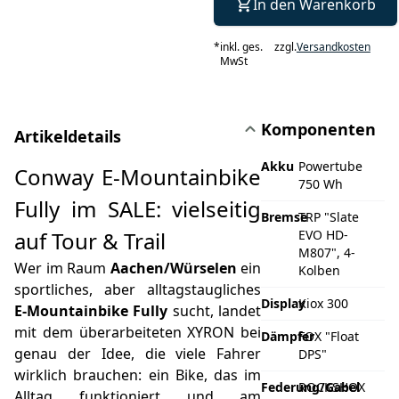
In den Warenkorb
*
inkl. ges.
zzgl.
Versandkosten
MwSt
Komponenten
Artikeldetails
Akku
Powertube
Conway E‑Mountainbike
750 Wh
Fully im SALE: vielseitig
Bremse
TRP "Slate
auf Tour & Trail
EVO HD-
M807", 4-
Wer im Raum
Aachen/Würselen
ein
Kolben
sportliches, aber alltagstaugliches
Display
Kiox 300
E‑Mountainbike Fully
sucht, landet
mit dem überarbeiteten XYRON bei
Dämpfer
FOX "Float
genau der Idee, die viele Fahrer
DPS"
wirklich brauchen: ein Bike, das im
Federung/Gabel
ROCKSHOX
Alltag funktioniert und am