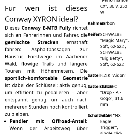
"Performance
Für wen ist dieses
CX", 36 V, 250
W
Conway XYRON ideal?
Rahmen
Carbon
Dieses
Conway E‑MTB Fully
richtet
Reifen
SCHWALBE
sich an Fahrerinnen und Fahrer, die
"Magic Mary",
gemischte Strecken
ernsthaft
Soft, 62-622 ,
fahren: Asphaltpassagen zur
SCHWALBE
Haustür, Forstwege im Aachener
"Big Betty",
Wald, flowige Trails und längere
Soft, 62-622
Touren mit Höhenmetern. Die
Sattel
FIZIK "Aidon"
sportlich-komfortable Geometrie
ist dabei der Schlüssel: aktiv genug,
Sattelstütze
CONTEC
um effizient zu pedalieren – aber
"Drop - A -
Gogo", 31,6
entspannt genug, um auch nach
mm
mehreren Stunden noch kontrolliert
zu bleiben.
Schalthebel
SRAM "NX
Pendler mit Offroad-Anteil:
Eagle
Trigger",
Wenn der Arbeitsweg über
single click