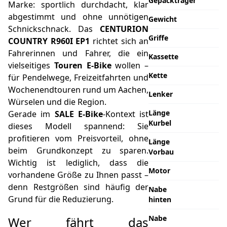
Gepäckträger
Marke: sportlich durchdacht, klar
abgestimmt und ohne unnötigen
Gewicht
Schnickschnack. Das
CENTURION
Griffe
COUNTRY R960I EP1
richtet sich an
Fahrerinnen und Fahrer, die ein
Kassette
vielseitiges
Touren E-Bike
wollen –
Kette
für Pendelwege, Freizeitfahrten und
Wochenendtouren rund um Aachen,
Lenker
Würselen und die Region.
Länge
Gerade im
SALE E-Bike
-Kontext ist
Kurbel
dieses Modell spannend: Sie
profitieren vom Preisvorteil, ohne
Länge
beim Grundkonzept zu sparen.
Vorbau
Wichtig ist lediglich, dass die
Motor
vorhandene Größe zu Ihnen passt –
denn Restgrößen sind häufig der
Nabe
Grund für die Reduzierung.
hinten
Nabe
Wer fährt das