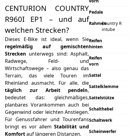
vorn
CENTURION COUNTRY
Pedale
R960I EP1 – und auf
Rahmen
Country R
welchen Strecken?
intube
Dieses E-Bike ist ideal, wenn Sie
Reifen
regelmäßig auf gemischten
hinten
Strecken
unterwegs sind: Asphalt,
Reifen
Radwege, Feld- und
vorn
Wirtschaftswege – also genau das
Terrain, das viele Touren im
Sattel
Rheinland ausmacht. Für alle, die
Sattelklemme
täglich zur Arbeit pendeln
,
bedeutet das: gleichmäßiges,
Sattelstütze
planbares Vorankommen auch bei
Schalthebel
Gegenwind oder leichten Anstiegen.
Für Genussfahrer und Tourenfans
Schaltwerk
bringt es vor allem
Stabilität und
Scheinwerfer
Komfort
auf längeren Distanzen.