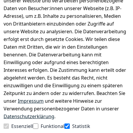
unserer Website und verarbeiten personenbezogene
Daten von Besucher:innen unserer Webseite (z.B. IP-
Bei uns findest Du das richtige Fahrgefühl. Auf über
Adresse), um z.B. Inhalte zu personalisieren, Medien
2.400 m² bieten wir Dir die beste Beratung zu
von Drittanbietern einzubinden oder Zugriffe auf
Kinderfahrrädern über E-MTBs bis hin zu
unsere Website zu analysieren. Die Datenverarbeitung
Lastenfahrrädern und Elektrorollern.
erfolgt erst durch gesetzte Cookies. Wir teilen diese
Daten mit Dritten, die wir in den Einstellungen
benennen. Die Datenverarbeitung kann mit
EINKAUFEN
Einwilligung oder aufgrund eines berechtigten
›
Fahrrad Aachen
Interesses erfolgen. Die Zustimmung kann erteilt oder
›
Zahlungs- und Versandbedingungen
abgelehnt werden. Es besteht das Recht, nicht
einzuwilligen und die Einwilligung zu einem späteren
Zeitpunkt zu ändern oder zu widerrufen. Beachten Sie
INFORMATIONEN
unser
Impressum
und weitere Hinweise zur
›
Batteriehinweis
Verwendung personenbezogener Daten in unserer
›
Widerrufsrecht
Datenschutzerklärung
.
›
Impressum
Essenziell
Funktional
Statistik