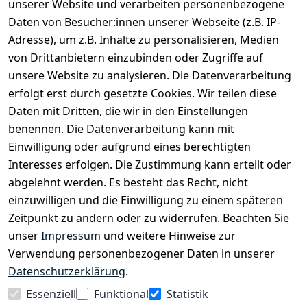
unserer Website und verarbeiten personenbezogene
Daten von Besucher:innen unserer Webseite (z.B. IP-
Bei uns findest Du das richtige Fahrgefühl. Auf über
Adresse), um z.B. Inhalte zu personalisieren, Medien
2.400 m² bieten wir Dir die beste Beratung zu
von Drittanbietern einzubinden oder Zugriffe auf
Kinderfahrrädern über E-MTBs bis hin zu
unsere Website zu analysieren. Die Datenverarbeitung
Lastenfahrrädern und Elektrorollern.
erfolgt erst durch gesetzte Cookies. Wir teilen diese
Daten mit Dritten, die wir in den Einstellungen
benennen. Die Datenverarbeitung kann mit
EINKAUFEN
Einwilligung oder aufgrund eines berechtigten
›
Fahrrad Aachen
Interesses erfolgen. Die Zustimmung kann erteilt oder
›
Zahlungs- und Versandbedingungen
abgelehnt werden. Es besteht das Recht, nicht
einzuwilligen und die Einwilligung zu einem späteren
Zeitpunkt zu ändern oder zu widerrufen. Beachten Sie
INFORMATIONEN
unser
Impressum
und weitere Hinweise zur
›
Batteriehinweis
Verwendung personenbezogener Daten in unserer
›
Widerrufsrecht
Datenschutzerklärung
.
›
Impressum
Essenziell
Funktional
Statistik