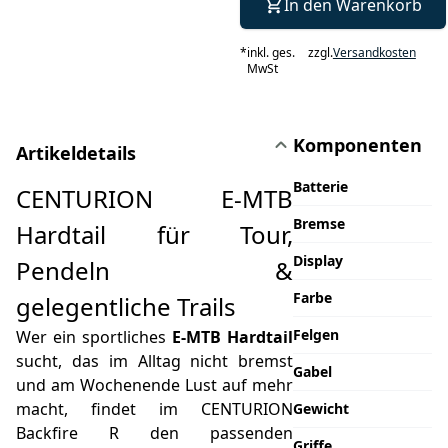
In den Warenkorb
*
inkl. ges.
zzgl.
Versandkosten
MwSt
Komponenten
Artikeldetails
Batterie
CENTURION E-MTB
Bremse
Hardtail für Tour,
Display
Pendeln &
Farbe
gelegentliche Trails
Felgen
Wer ein sportliches
E-MTB Hardtail
sucht, das im Alltag nicht bremst
Gabel
und am Wochenende Lust auf mehr
macht, findet im CENTURION
Gewicht
Backfire R den passenden
Griffe