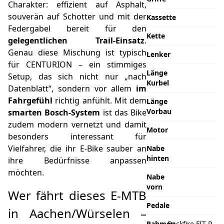
Charakter: effizient auf Asphalt,
souverän auf Schotter und mit der
Kassette
Federgabel bereit für den
Kette
gelegentlichen Trail-Einsatz
.
Genau diese Mischung ist typisch
Lenker
für CENTURION – ein stimmiges
Länge
Setup, das sich nicht nur „nach
Kurbel
Datenblatt“, sondern vor allem
im
Fahrgefühl
richtig anfühlt. Mit dem
Länge
Vorbau
smarten Bosch-System
ist das Bike
zudem modern vernetzt und damit
Motor
besonders interessant für
Vielfahrer, die ihr E-Bike sauber an
Nabe
hinten
ihre Bedürfnisse anpassen
möchten.
Nabe
vorn
Wer fährt dieses E-MTB
Pedale
in Aachen/Würselen –
Rahmen
Backfire FIT R