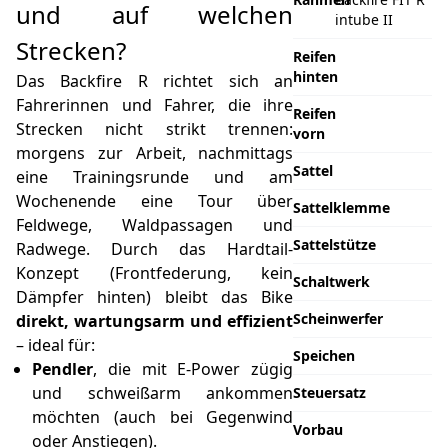
und auf welchen
intube II
Strecken?
Reifen
hinten
Das Backfire R richtet sich an
Fahrerinnen und Fahrer, die ihre
Reifen
Strecken nicht strikt trennen:
vorn
morgens zur Arbeit, nachmittags
Sattel
eine Trainingsrunde und am
Wochenende eine Tour über
Sattelklemme
Feldwege, Waldpassagen und
Sattelstütze
Radwege. Durch das Hardtail-
Konzept (Frontfederung, kein
Schaltwerk
Dämpfer hinten) bleibt das Bike
Scheinwerfer
direkt, wartungsarm und effizient
– ideal für:
Speichen
Pendler
, die mit E-Power zügig
und schweißarm ankommen
Steuersatz
möchten (auch bei Gegenwind
Vorbau
oder Anstiegen).