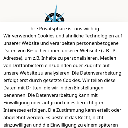
Ihre Privatsphäre ist uns wichtig
Wir verwenden Cookies und ähnliche Technologien auf
unserer Website und verarbeiten personenbezogene
Daten von Besucher:innen unserer Webseite (z.B. IP-
Bei uns findest Du das richtige Fahrgefühl. Auf über
Adresse), um z.B. Inhalte zu personalisieren, Medien
2.400 m² bieten wir Dir die beste Beratung zu
von Drittanbietern einzubinden oder Zugriffe auf
Kinderfahrrädern über E-MTBs bis hin zu
unsere Website zu analysieren. Die Datenverarbeitung
Lastenfahrrädern und Elektrorollern.
erfolgt erst durch gesetzte Cookies. Wir teilen diese
Daten mit Dritten, die wir in den Einstellungen
benennen. Die Datenverarbeitung kann mit
EINKAUFEN
Einwilligung oder aufgrund eines berechtigten
›
Fahrrad Aachen
Interesses erfolgen. Die Zustimmung kann erteilt oder
›
Zahlungs- und Versandbedingungen
abgelehnt werden. Es besteht das Recht, nicht
einzuwilligen und die Einwilligung zu einem späteren