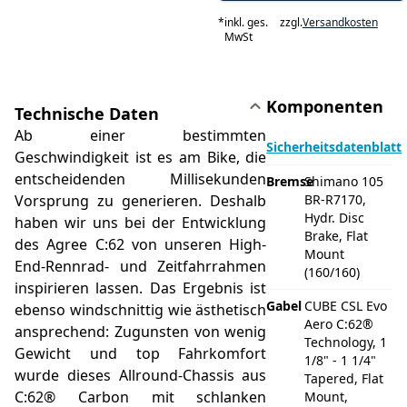
*
inkl. ges.
zzgl.
Versandkosten
MwSt
Komponenten
Technische Daten
Ab einer bestimmten
Sicherheitsdatenblatt
Geschwindigkeit ist es am Bike, die
entscheidenden Millisekunden
Bremse
Shimano 105
Vorsprung zu generieren. Deshalb
BR-R7170,
Hydr. Disc
haben wir uns bei der Entwicklung
Brake, Flat
des Agree C:62 von unseren High-
Mount
End-Rennrad- und Zeitfahrrahmen
(160/160)
inspirieren lassen. Das Ergebnis ist
Gabel
CUBE CSL Evo
ebenso windschnittig wie ästhetisch
Aero C:62®
ansprechend: Zugunsten von wenig
Technology, 1
Gewicht und top Fahrkomfort
1/8" - 1 1/4"
wurde dieses Allround-Chassis aus
Tapered, Flat
C:62® Carbon mit schlanken
Mount,