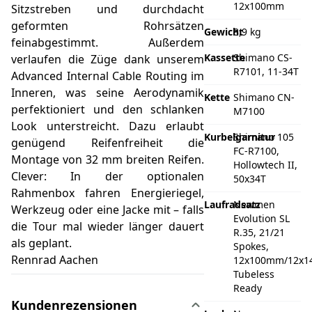
12x100mm
Sitzstreben und durchdacht
geformten Rohrsätzen
Gewicht
8,9 kg
feinabgestimmt. Außerdem
Kassette
Shimano CS-
verlaufen die Züge dank unserem
R7101, 11-34T
Advanced Internal Cable Routing im
Inneren, was seine Aerodynamik
Kette
Shimano CN-
perfektioniert und den schlanken
M7100
Look unterstreicht. Dazu erlaubt
Kurbelgarnitur
Shimano 105
genügend Reifenfreiheit die
FC-R7100,
Montage von 32 mm breiten Reifen.
Hollowtech II,
Clever: In der optionalen
50x34T
Rahmenbox fahren Energieriegel,
Laufradsatz
Newmen
Werkzeug oder eine Jacke mit – falls
Evolution SL
die Tour mal wieder länger dauert
R.35, 21/21
als geplant.
Spokes,
Rennrad Aachen
12x100mm/12x1
Tubeless
Ready
Kundenrezensionen