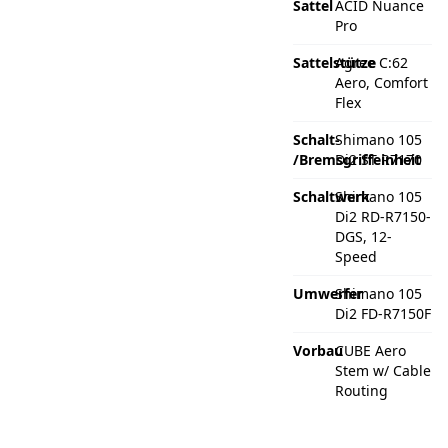
Sattel
ACID Nuance
Pro
Sattelstütze
Agree C:62
Aero, Comfort
Flex
Schalt-
Shimano 105
/Bremsgriffeinheit
Di2 ST-R7170
Schaltwerk
Shimano 105
Di2 RD-R7150-
DGS, 12-
Speed
Umwerfer
Shimano 105
Di2 FD-R7150F
Vorbau
CUBE Aero
Stem w/ Cable
Routing