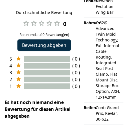
Lenker
Newmen
Evolution
Wing Bar
Durchschnittliche Bewertung
0
Rahmen
C:62®
Advanced
Twin Mold
Basierend auf 0 Bewertung(en)
Technology,
Bewertung abgeben
Full Internal
Cable
Routing,
5
( 0 )
Integrated
4
( 0 )
Seat Post
3
( 0 )
Clamp, Flat
2
( 0 )
Mount Disc,
Storage Box
1
( 0 )
Option, AXH,
12x142mm
Es hat noch niemand eine
Reifen
Conti Grand
Bewertung für diesen Artikel
Prix, Kevlar,
abgegeben
30-622