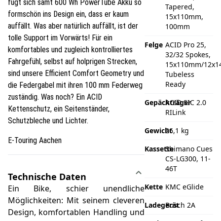
fügt sich samt 600 Wh PowerTube Akku so
Tapered,
formschön ins Design ein, dass er kaum
15x110mm,
auffällt. Was aber natürlich auffällt, ist der
100mm
tolle Support im Vorwärts! Für ein
Felge
ACID Pro 25,
komfortables und zugleich kontrolliertes
32/32 Spokes,
Fahrgefühl, selbst auf holprigen Strecken,
15x110mm/12x1
sind unsere Efficient Comfort Geometry und
Tubeless
Ready
die Federgabel mit ihren 100 mm Federweg
zuständig. Was noch? Ein ACID
Gepäckträger
ACID SIC 2.0
Kettenschutz, ein Seitenständer,
RILink
Schutzbleche und Lichter.
Gewicht
26,1 kg
E-Touring Aachen
Kassette
Shimano Cues
CS-LG300, 11-
46T
Technische Daten
Kette
KMC eGlide
Ein Bike, schier unendliche
Möglichkeiten: Mit seinem cleveren
Ladegerät
Bosch 2A
Design, komfortablen Handling und