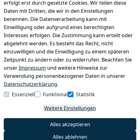
erfolgt erst durch gesetzte Cookies. Wir teilen diese
Daten mit Dritten, die wir in den Einstellungen
benennen. Die Datenverarbeitung kann mit
EINKAUFEN
Einwilligung oder aufgrund eines berechtigten
›
Fahrrad Aachen
Interesses erfolgen. Die Zustimmung kann erteilt oder
›
Zahlungs- und Versandbedingungen
abgelehnt werden. Es besteht das Recht, nicht
einzuwilligen und die Einwilligung zu einem späteren
Zeitpunkt zu ändern oder zu widerrufen. Beachten Sie
INFORMATIONEN
unser
Impressum
und weitere Hinweise zur
›
Batteriehinweis
Verwendung personenbezogener Daten in unserer
›
Widerrufsrecht
Datenschutzerklärung
.
›
Impressum
Essenziell
Funktional
Statistik
›
Datenschutzerklärung
Weitere Einstellungen
›
AGB
›
Kontakt
Alles akzeptieren
›
Barrierefreiheitserklärung
Alles ablehnen