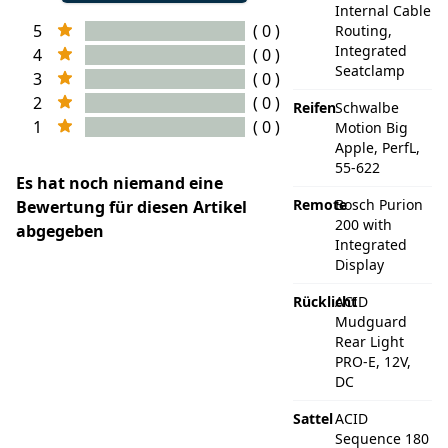
Internal Cable
5
( 0 )
Routing,
Integrated
4
( 0 )
Seatclamp
3
( 0 )
2
( 0 )
Reifen
Schwalbe
1
( 0 )
Motion Big
Apple, PerfL,
55-622
Es hat noch niemand eine
Remote
Bosch Purion
Bewertung für diesen Artikel
200 with
abgegeben
Integrated
Display
Rücklicht
ACID
Mudguard
Rear Light
PRO-E, 12V,
DC
Sattel
ACID
Sequence 180