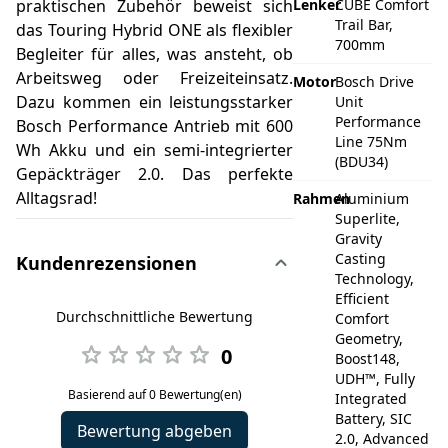
praktischen Zubehör beweist sich
Lenker
CUBE Comfort
Trail Bar,
das Touring Hybrid ONE als flexibler
700mm
Begleiter für alles, was ansteht, ob
Arbeitsweg oder Freizeiteinsatz.
Motor
Bosch Drive
Dazu kommen ein leistungsstarker
Unit
Performance
Bosch Performance Antrieb mit 600
Line 75Nm
Wh Akku und ein semi-integrierter
(BDU34)
Gepäckträger 2.0. Das perfekte
Alltagsrad!
Rahmen
Aluminium
Superlite,
Gravity
Casting
Kundenrezensionen
Technology,
Efficient
Durchschnittliche Bewertung
Comfort
Geometry,
0
Boost148,
UDH™, Fully
Basierend auf 0 Bewertung(en)
Integrated
Battery, SIC
Bewertung abgeben
2.0, Advanced