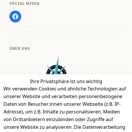
SOCIAL MEDIA
ÜBER UNS
Ihre Privatsphäre ist uns wichtig
Wir verwenden Cookies und ähnliche Technologien auf
unserer Website und verarbeiten personenbezogene
Daten von Besucher:innen unserer Webseite (z.B. IP-
Bei uns findest Du das richtige Fahrgefühl. Auf über
Adresse), um z.B. Inhalte zu personalisieren, Medien
2.400 m² bieten wir Dir die beste Beratung zu
von Drittanbietern einzubinden oder Zugriffe auf
Kinderfahrrädern über E-MTBs bis hin zu
unsere Website zu analysieren. Die Datenverarbeitung
Lastenfahrrädern und Elektrorollern.