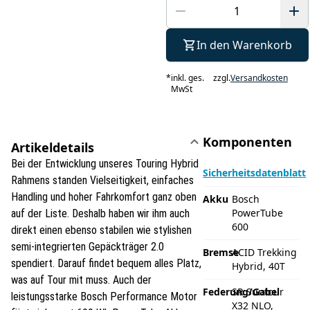
In den Warenkorb
*
inkl. ges.
zzgl.
Versandkosten
MwSt
Komponenten
Artikeldetails
Bei der Entwicklung unseres Touring Hybrid
Sicherheitsdatenblatt
Rahmens standen Vielseitigkeit, einfaches
Handling und hoher Fahrkomfort ganz oben
Akku
Bosch
PowerTube
auf der Liste. Deshalb haben wir ihm auch
600
direkt einen ebenso stabilen wie stylishen
semi-integrierten Gepäckträger 2.0
Bremse
ACID Trekking
spendiert. Darauf findet bequem alles Platz,
Hybrid, 40T
was auf Tour mit muss. Auch der
Federung/Gabel
SR Suntour
leistungsstarke Bosch Performance Motor
X32 NLO,