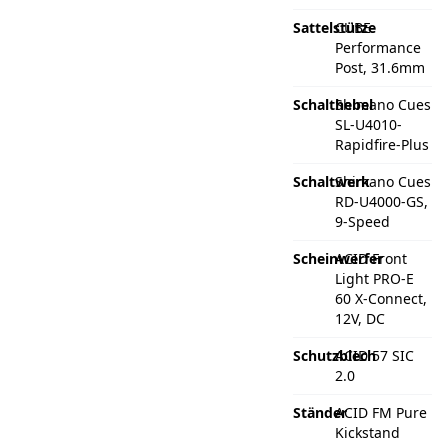
Sattelstütze
CUBE
Performance
Post, 31.6mm
Schalthebel
Shimano Cues
SL-U4010-
Rapidfire-Plus
Schaltwerk
Shimano Cues
RD-U4000-GS,
9-Speed
Scheinwerfer
ACID Front
Light PRO-E
60 X-Connect,
12V, DC
Schutzblech
ACID 57 SIC
2.0
Ständer
ACID FM Pure
Kickstand