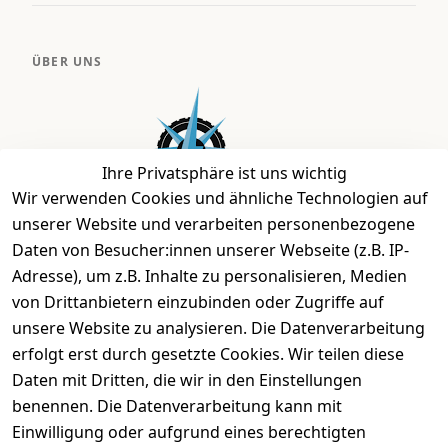
ÜBER UNS
Ihre Privatsphäre ist uns wichtig
Wir verwenden Cookies und ähnliche Technologien auf
unserer Website und verarbeiten personenbezogene
Daten von Besucher:innen unserer Webseite (z.B. IP-
Bei uns findest Du das richtige Fahrgefühl. Auf über
Adresse), um z.B. Inhalte zu personalisieren, Medien
2.400 m² bieten wir Dir die beste Beratung zu
von Drittanbietern einzubinden oder Zugriffe auf
Kinderfahrrädern über E-MTBs bis hin zu
unsere Website zu analysieren. Die Datenverarbeitung
Lastenfahrrädern und Elektrorollern.
erfolgt erst durch gesetzte Cookies. Wir teilen diese
Daten mit Dritten, die wir in den Einstellungen
benennen. Die Datenverarbeitung kann mit
EINKAUFEN
Einwilligung oder aufgrund eines berechtigten
›
Fahrrad Aachen