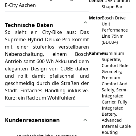
Lenker
CUBE Comfort
E-City Aachen
Shape Bar
Motor
Bosch Drive
Unit
Technische Daten
Performance
So sieht ein City-Bike aus: Das
Line 75Nm
Supreme Hybrid Deluxe Pro kommt
(BDU34)
mit einer stufenlos verstellbaren
Rahmen
Aluminium
Nabenschaltung, einem Bosch
Superlite,
Antrieb samt 600 Wh Akku und dem
Comfort Ride
eleganten Design von CUBE daher
Geometry,
und rollt damit pfeilschnell und
Premium
geschmeidig durch die Straßen der
Comfort And
Safety, Semi-
Stadt. Einfaches Handling inklusive.
Integrated
Kurz: ein Rad zum Wohlfühlen!
Carrier, Fully
Integrated
Battery,
Kundenrezensionen
Advanced
Internal Cable
Routing