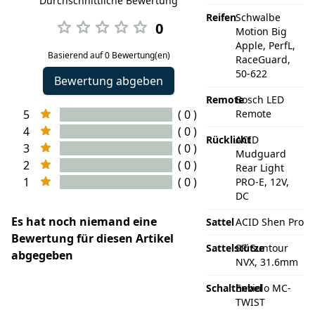
Durchschnittliche Bewertung
Reifen
Schwalbe
0
Motion Big
Apple, PerfL,
Basierend auf 0 Bewertung(en)
RaceGuard,
50-622
Bewertung abgeben
Remote
Bosch LED
5
( 0 )
Remote
4
( 0 )
Rücklicht
ACID
3
( 0 )
Mudguard
2
( 0 )
Rear Light
1
( 0 )
PRO-E, 12V,
DC
Es hat noch niemand eine
Sattel
ACID Shen Pro
Bewertung für diesen Artikel
Sattelstütze
SR Suntour
abgegeben
NVX, 31.6mm
Schalthebel
Enviolo MC-
TWIST