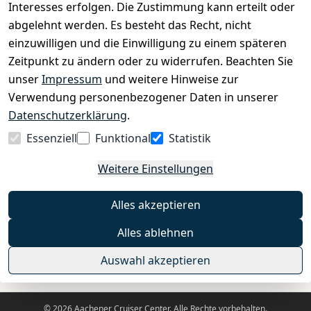
Interesses erfolgen. Die Zustimmung kann erteilt oder
›
Zahlungs- und Versandbedingungen
abgelehnt werden. Es besteht das Recht, nicht
einzuwilligen und die Einwilligung zu einem späteren
Zeitpunkt zu ändern oder zu widerrufen. Beachten Sie
INFORMATIONEN
unser
Impressum
und weitere Hinweise zur
›
Batteriehinweis
Verwendung personenbezogener Daten in unserer
›
Widerrufsrecht
Datenschutzerklärung
.
›
Impressum
Essenziell
Funktional
Statistik
›
Datenschutzerklärung
Weitere Einstellungen
›
AGB
›
Kontakt
Alles akzeptieren
›
Barrierefreiheitserklärung
Alles ablehnen
Widerrufs-Button
Auswahl akzeptieren
© 2026 Aachener Cruiser Center. Alle Rechte vorbehalten.