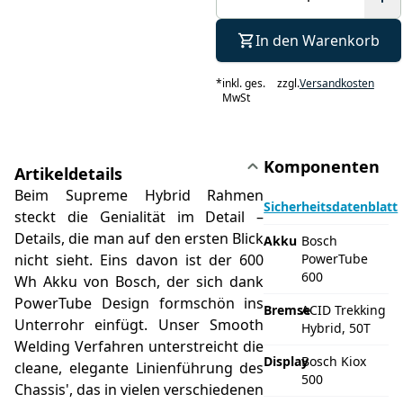
In den Warenkorb
*
inkl. ges.
zzgl.
Versandkosten
MwSt
Komponenten
Artikeldetails
Beim Supreme Hybrid Rahmen
Sicherheitsdatenblatt
steckt die Genialität im Detail –
Details, die man auf den ersten Blick
Akku
Bosch
nicht sieht. Eins davon ist der 600
PowerTube
600
Wh Akku von Bosch, der sich dank
PowerTube Design formschön ins
Bremse
ACID Trekking
Unterrohr einfügt. Unser Smooth
Hybrid, 50T
Welding Verfahren unterstreicht die
Display
Bosch Kiox
cleane, elegante Linienführung des
500
Chassis', das in vielen verschiedenen