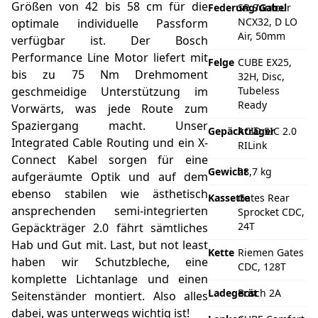
Größen von 42 bis 58 cm für die
Federung/Gabel
SR Suntour
NCX32, D LO
optimale individuelle Passform
Air, 50mm
verfügbar ist. Der Bosch
Performance Line Motor liefert mit
Felge
CUBE EX25,
bis zu 75 Nm Drehmoment
32H, Disc,
geschmeidige Unterstützung im
Tubeless
Ready
Vorwärts, was jede Route zum
Spaziergang macht. Unser
Gepäckträger
ACID SIC 2.0
Integrated Cable Routing und ein X-
RILink
Connect Kabel sorgen für eine
Gewicht
28,7 kg
aufgeräumte Optik und auf dem
ebenso stabilen wie ästhetisch
Kassette
Gates Rear
ansprechenden semi-integrierten
Sprocket CDC,
24T
Gepäckträger 2.0 fährt sämtliches
Hab und Gut mit. Last, but not least
Kette
Riemen Gates
haben wir Schutzbleche, eine
CDC, 128T
komplette Lichtanlage und einen
Ladegerät
Bosch 2A
Seitenständer montiert. Also alles
dabei, was unterwegs wichtig ist!