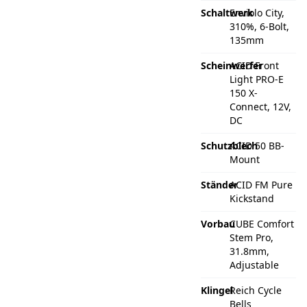
Schaltwerk
Enviolo City,
310%, 6-Bolt,
135mm
Scheinwerfer
ACID Front
Light PRO-E
150 X-
Connect, 12V,
DC
Schutzblech
ACID 50 BB-
Mount
Ständer
ACID FM Pure
Kickstand
Vorbau
CUBE Comfort
Stem Pro,
31.8mm,
Adjustable
Klingel
Reich Cycle
Bells