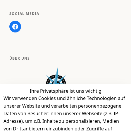
SOCIAL MEDIA
ÜBER UNS
Ihre Privatsphäre ist uns wichtig
Wir verwenden Cookies und ähnliche Technologien auf
unserer Website und verarbeiten personenbezogene
Daten von Besucher:innen unserer Webseite (z.B. IP-
Bei uns findest Du das richtige Fahrgefühl. Auf über
Adresse), um z.B. Inhalte zu personalisieren, Medien
2.400 m² bieten wir Dir die beste Beratung zu
von Drittanbietern einzubinden oder Zugriffe auf