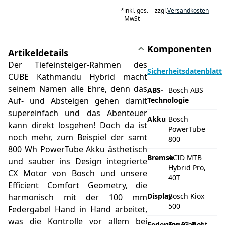
*
inkl. ges.
zzgl.
Versandkosten
MwSt
Komponenten
Artikeldetails
Der Tiefeinsteiger-Rahmen des
Sicherheitsdatenblatt
CUBE Kathmandu Hybrid macht
seinem Namen alle Ehre, denn das
ABS-
Bosch ABS
Auf- und Absteigen gehen damit
Technologie
supereinfach und das Abenteuer
Akku
Bosch
kann direkt losgehen! Doch da ist
PowerTube
noch mehr, zum Beispiel der samt
800
800 Wh PowerTube Akku ästhetisch
Bremse
ACID MTB
und sauber ins Design integrierte
Hybrid Pro,
CX Motor von Bosch und unsere
40T
Efficient Comfort Geometry, die
Display
Bosch Kiox
harmonisch mit der 100 mm
500
Federgabel Hand in Hand arbeitet,
was die Kontrolle vor allem bei
Federung/Gabel
Fox 34 Float