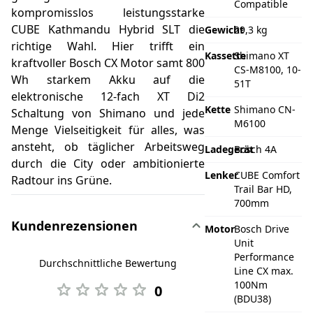
Compatible
kompromisslos leistungsstarke
CUBE Kathmandu Hybrid SLT die
Gewicht
29,3 kg
richtige Wahl. Hier trifft ein
Kassette
Shimano XT
kraftvoller Bosch CX Motor samt 800
CS-M8100, 10-
Wh starkem Akku auf die
51T
elektronische 12-fach XT Di2
Kette
Shimano CN-
Schaltung von Shimano und jede
M6100
Menge Vielseitigkeit für alles, was
ansteht, ob täglicher Arbeitsweg
Ladegerät
Bosch 4A
durch die City oder ambitionierte
Lenker
CUBE Comfort
Radtour ins Grüne.
Trail Bar HD,
700mm
Kundenrezensionen
Motor
Bosch Drive
Unit
Performance
Durchschnittliche Bewertung
Line CX max.
100Nm
0
(BDU38)