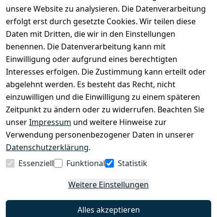
Kinderfahrrädern über E-MTBs bis hin zu
unsere Website zu analysieren. Die Datenverarbeitung
Lastenfahrrädern und Elektrorollern.
erfolgt erst durch gesetzte Cookies. Wir teilen diese
Daten mit Dritten, die wir in den Einstellungen
benennen. Die Datenverarbeitung kann mit
EINKAUFEN
Einwilligung oder aufgrund eines berechtigten
›
Fahrrad Aachen
Interesses erfolgen. Die Zustimmung kann erteilt oder
›
Zahlungs- und Versandbedingungen
abgelehnt werden. Es besteht das Recht, nicht
einzuwilligen und die Einwilligung zu einem späteren
Zeitpunkt zu ändern oder zu widerrufen. Beachten Sie
INFORMATIONEN
unser
Impressum
und weitere Hinweise zur
›
Batteriehinweis
Verwendung personenbezogener Daten in unserer
›
Widerrufsrecht
Datenschutzerklärung
.
›
Impressum
Essenziell
Funktional
Statistik
›
Datenschutzerklärung
Weitere Einstellungen
›
AGB
›
Kontakt
Alles akzeptieren