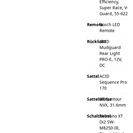
Efficiency,
Super Race, V-
Guard, 55-622
Remote
Bosch LED
Remote
Rücklicht
ACID
Mudguard
Rear Light
PRO-E, 12V,
DC
Sattel
ACID
Sequence Pro
170
Sattelstütze
SR Suntour
NVX, 31.6mm
Schalthebel
Shimano XT
Di2 SW-
M8250-IR,