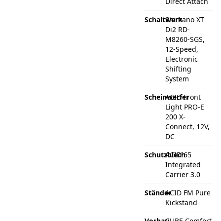
Direct Attach
Schaltwerk
Shimano XT
Di2 RD-
M8260-SGS,
12-Speed,
Electronic
Shifting
System
Scheinwerfer
ACID Front
Light PRO-E
200 X-
Connect, 12V,
DC
Schutzblech
ACID 65
Integrated
Carrier 3.0
Ständer
ACID FM Pure
Kickstand
Vorbau
CUBE Comfort