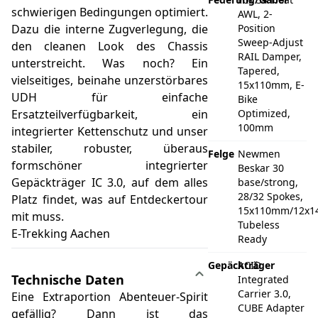
schwierigen Bedingungen optimiert.
AWL, 2-
Dazu die interne Zugverlegung, die
Position
Sweep-Adjust
den cleanen Look des Chassis
RAIL Damper,
unterstreicht. Was noch? Ein
Tapered,
vielseitiges, beinahe unzerstörbares
15x110mm, E-
UDH für einfache
Bike
Ersatzteilverfügbarkeit, ein
Optimized,
100mm
integrierter Kettenschutz und unser
stabiler, robuster, überaus
Felge
Newmen
formschöner integrierter
Beskar 30
Gepäckträger IC 3.0, auf dem alles
base/strong,
28/32 Spokes,
Platz findet, was auf Entdeckertour
15x110mm/12x1
mit muss.
Tubeless
E-Trekking Aachen
Ready
Gepäckträger
ACID
Technische Daten
Integrated
Carrier 3.0,
Eine Extraportion Abenteuer-Spirit
CUBE Adapter
gefällig? Dann ist das