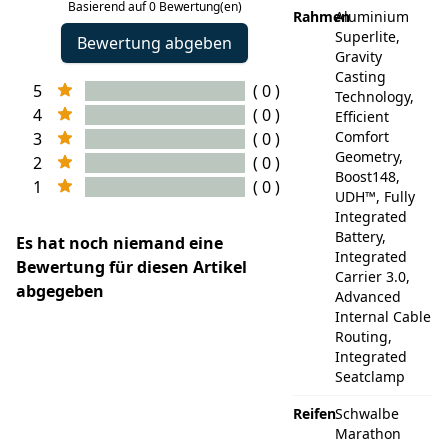
Basierend auf 0 Bewertung(en)
Rahmen
Aluminium
Superlite,
Bewertung abgeben
Gravity
Casting
5
( 0 )
Technology,
4
( 0 )
Efficient
Comfort
3
( 0 )
Geometry,
2
( 0 )
Boost148,
1
( 0 )
UDH™, Fully
Integrated
Battery,
Es hat noch niemand eine
Integrated
Bewertung für diesen Artikel
Carrier 3.0,
abgegeben
Advanced
Internal Cable
Routing,
Integrated
Seatclamp
Reifen
Schwalbe
Marathon