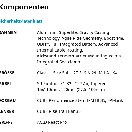
Komponenten
Sicherheitsdatenblatt
RAHMEN
Aluminum Superlite, Gravity Casting
Technology, Agile Ride Geometry, Boost 148,
UDH™, Full Integrated Battery, Advanced
Internal Cable Routing,
Kickstand/Fender/Carrier Mounting Points,
Integrated Seatclamp
GRÖSSE
Classic: Size Split: 27.5: S // 29: M L XL XXL
GABEL
SR Suntour X1-32 LO-R Air, Tapered,
15x110mm, 120mm (27,5: 100mm)
VORBAU
CUBE Performance Stem E-MTB 35, FPI-Link
LENKER
CUBE Rise Trail Bar 35
GRIFFE
ACID React Pro