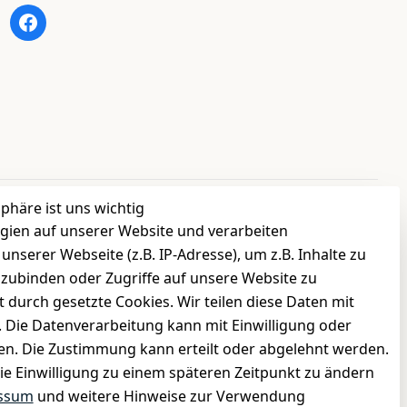
sphäre ist uns wichtig
gien auf unserer Website und verarbeiten
INFORMATIONEN
serer Webseite (z.B. IP-Adresse), um z.B. Inhalte zu
›
Batteriehinweis
nzubinden oder Zugriffe auf unsere Website zu
›
Widerrufsrecht
t durch gesetzte Cookies. Wir teilen diese Daten mit
›
Impressum
n. Die Datenverarbeitung kann mit Einwilligung oder
gen. Die Zustimmung kann erteilt oder abgelehnt werden.
›
Datenschutzerklärung
die Einwilligung zu einem späteren Zeitpunkt zu ändern
›
AGB
ssum
und weitere Hinweise zur Verwendung