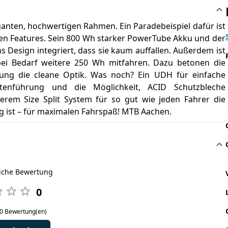
ganten, hochwertigen Rahmen. Ein Paradebeispiel dafür ist
veren Features. Sein 800 Wh starker PowerTube Akku und der
 Design integriert, dass sie kaum auffallen. Außerdem ist
bei Bedarf weitere 250 Wh mitfahren. Dazu betonen die
gung die cleane Optik. Was noch? Ein UDH für einfache
ettenführung und die Möglichkeit, ACID Schutzbleche
erem Size Split System für so gut wie jeden Fahrer die
ig ist – für maximalen Fahrspaß! MTB Aachen.
liche Bewertung
0
 0 Bewertung(en)