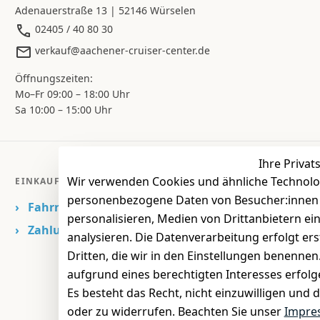
Adenauerstraße 13 | 52146 Würselen
02405 / 40 80 30
verkauf@aachener-cruiser-center.de
Öffnungszeiten:
Mo–Fr 09:00 – 18:00 Uhr
Sa 10:00 – 15:00 Uhr
Ihre Privat
Wir verwenden Cookies und ähnliche Technolo
EINKAUFEN
personenbezogene Daten von Besucher:innen un
›
Fahrrad Aachen
personalisieren, Medien von Drittanbietern ei
›
Zahlungs- und Versandbedingungen
analysieren. Die Datenverarbeitung erfolgt ers
Dritten, die wir in den Einstellungen benenne
aufgrund eines berechtigten Interesses erfol
Es besteht das Recht, nicht einzuwilligen und 
oder zu widerrufen. Beachten Sie unser
Impre