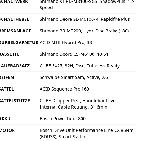
SCHALTWERK
Shimano XT RD-M8100-SGS, ShadowPlus, 12-
Speed
SCHALTHEBEL
Shimano Deore SL-M6100-R, Rapidfire Plus
BREMSANLAGE
Shimano BR-MT200, Hydr. Disc Brake (180)
KURBELGARNITUR
ACID MTB Hybrid Pro, 38T
KASSETTE
Shimano Deore CS-M6100, 10-51T
LAUFRADSATZ
CUBE EX25, 32H, Disc, Tubeless Ready
REIFEN
Schwalbe Smart Sam, Active, 2.6
SATTEL
ACID Sequence Pro 160
SATTELSTÜTZE
CUBE Dropper Post, Handlebar Lever,
Internal Cable Routing, 31.6mm
AKKU
Bosch PowerTube 800
MOTOR
Bosch Drive Unit Performance Line CX 85Nm
(BDU38), Smart System