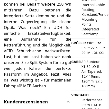
können bei Bedarf weitere 250 Wh
Internal Cable
mitfahren. Dazu betonen die
Routing,
Kickstand/Fender
integrierte Sattelklemmung und die
Mounting
interne Zugverlegung die cleane
Points,
Optik. Was noch? Ein UDH für
Integrated
einfache Ersatzteilverfügbarkeit,
Seatclamp
eine Aufnahme für die
GRÖSSE
Classic: Size
Kettenführung und die Möglichkeit,
Split: 27.5: S //
ACID Schutzbleche nachzurüsten.
29: M L XL XXL
Last, but not least haben wir dank
GABEL
SR Suntour
unserem Size Split System für so gut
X1-32 LO-R
wie jeden Fahrer die perfekte
Air, Tapered,
Passform im Angebot. Fazit: Alles
15x110mm,
da, was wichtig ist – für maximalen
120mm (27,5:
Fahrspaß! MTB Aachen.
100mm)
VORBAU
CUBE
Performance
Kundenrezensionen
Stem E-MTB