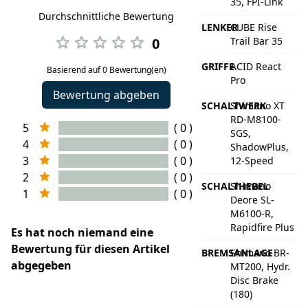
35, FPI-Link
Durchschnittliche Bewertung
LENKER
CUBE Rise
0
Trail Bar 35
GRIFFE
ACID React
Basierend auf 0 Bewertung(en)
Pro
Bewertung abgeben
SCHALTWERK
Shimano XT
RD-M8100-
5
( 0 )
SGS,
4
( 0 )
ShadowPlus,
3
( 0 )
12-Speed
2
( 0 )
SCHALTHEBEL
Shimano
1
( 0 )
Deore SL-
M6100-R,
Rapidfire Plus
Es hat noch niemand eine
Bewertung für diesen Artikel
BREMSANLAGE
Shimano BR-
abgegeben
MT200, Hydr.
Disc Brake
(180)