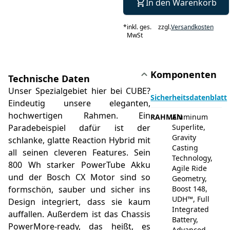
In den Warenkorb
*
inkl. ges.
zzgl.
Versandkosten
MwSt
Komponenten
Technische Daten
Unser Spezialgebiet hier bei CUBE?
Sicherheitsdatenblatt
Eindeutig unsere eleganten,
hochwertigen Rahmen. Ein
RAHMEN
Aluminum
Paradebeispiel dafür ist der
Superlite,
Gravity
schlanke, glatte Reaction Hybrid mit
Casting
all seinen cleveren Features. Sein
Technology,
800 Wh starker PowerTube Akku
Agile Ride
und der Bosch CX Motor sind so
Geometry,
formschön, sauber und sicher ins
Boost 148,
UDH™, Full
Design integriert, dass sie kaum
Integrated
auffallen. Außerdem ist das Chassis
Battery,
PowerMore-ready, das heißt, es
Advanced