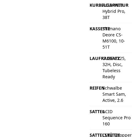
KURBELGARNITUR
ACID MTB
Hybrid Pro,
38T
KASSETTE
Shimano
Deore CS-
M6100, 10-
51T
LAUFRADSATZ
CUBE EX25,
32H, Disc,
Tubeless
Ready
REIFEN
Schwalbe
Smart Sam,
Active, 2.6
SATTEL
ACID
Sequence Pro
160
SATTELSTÜTZE
CUBE Dropper