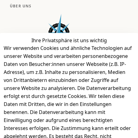
ÜBER UNS
Ihre Privatsphäre ist uns wichtig
Wir verwenden Cookies und ähnliche Technologien auf
unserer Website und verarbeiten personenbezogene
Daten von Besucher:innen unserer Webseite (z.B. IP-
Bei uns findest Du das richtige Fahrgefühl. Auf über
Adresse), um z.B. Inhalte zu personalisieren, Medien
2.400 m² bieten wir Dir die beste Beratung zu
von Drittanbietern einzubinden oder Zugriffe auf
Kinderfahrrädern über E-MTBs bis hin zu
unsere Website zu analysieren. Die Datenverarbeitung
Lastenfahrrädern und Elektrorollern.
erfolgt erst durch gesetzte Cookies. Wir teilen diese
Daten mit Dritten, die wir in den Einstellungen
benennen. Die Datenverarbeitung kann mit
EINKAUFEN
Einwilligung oder aufgrund eines berechtigten
›
Fahrrad Aachen
Interesses erfolgen. Die Zustimmung kann erteilt oder
›
Zahlungs- und Versandbedingungen
abgelehnt werden. Es besteht das Recht, nicht