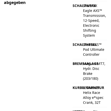
abgegeben
SCHALTWERK
Sram GX
Eagle AXS™
Transmission,
12-Speed,
Electronic
Shifting
System
SCHALTHEBEL
Sram AXS™
Pod Ultimate
Controller
BREMSANLAGE
Magura MT7,
Hydr. Disc
Brake
(203/180)
KURBELGARNITUR
e*thirteen
Helix Race
Alloy e*spec
Crank, 32T