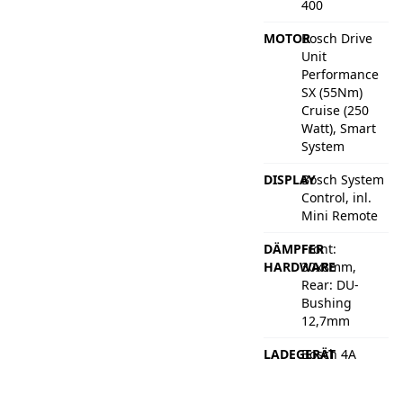
400
MOTOR
Bosch Drive
Unit
Performance
SX (55Nm)
Cruise (250
Watt), Smart
System
DISPLAY
Bosch System
Control, inl.
Mini Remote
DÄMPFER
Front:
HARDWARE
30x8mm,
Rear: DU-
Bushing
12,7mm
LADEGERÄT
Bosch 4A