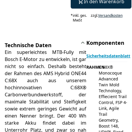
In den Warenkorb
*
inkl. ges.
zzgl.
Versandkosten
MwSt
Komponenten
Technische Daten
Ein superleichtes MTB-Fully mit
Sicherheitsdatenblatt
Bosch E-Motor zu entwickeln, ist gar
nicht so einfach. Deshalb besteht
RAHMEN
C:68X®
der Rahmen des AMS Hybrid ONE44
Monocoque
Advanced
C:68X auch aus unserem
Twin Mold
hochinnovativen C:68X®
Technology,
Carbonverbundwerkstoff, der
Effiecient Trail
maximale Stabilität und Steifigkeit
Control, FSP 4-
sowie extrem geringes Gewicht auf
Link, Agile
Trail
einen Nenner bringt. Der 400 Wh
Geometry,
starke Akku findet dabei im
Boost 148,
Unterrohr Platz, und zwar so nah
UDH™, Fixed