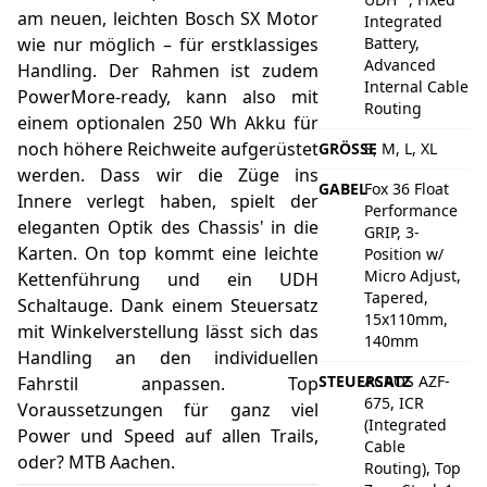
am neuen, leichten Bosch SX Motor
Integrated
wie nur möglich – für erstklassiges
Battery,
Advanced
Handling. Der Rahmen ist zudem
Internal Cable
PowerMore-ready, kann also mit
Routing
einem optionalen 250 Wh Akku für
noch höhere Reichweite aufgerüstet
GRÖSSE
S, M, L, XL
werden. Dass wir die Züge ins
GABEL
Fox 36 Float
Innere verlegt haben, spielt der
Performance
eleganten Optik des Chassis' in die
GRIP, 3-
Karten. On top kommt eine leichte
Position w/
Micro Adjust,
Kettenführung und ein UDH
Tapered,
Schaltauge. Dank einem Steuersatz
15x110mm,
mit Winkelverstellung lässt sich das
140mm
Handling an den individuellen
STEUERSATZ
ACROS AZF-
Fahrstil anpassen. Top
675, ICR
Voraussetzungen für ganz viel
(Integrated
Power und Speed auf allen Trails,
Cable
oder? MTB Aachen.
Routing), Top