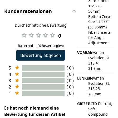
Zero-Stack 1
1/2" (ZS
Kundenrezensionen
56mm),
Bottom Zero-
Stack 1 1/2"
Durchschnittliche Bewertung
(ZS 56mm),
Fiber Inserts
0
for Angle
Adjustment
Basierend auf 0 Bewertung(en)
VORBAU
Newmen
Bewertung abgeben
Evolution SL
318.4,
5
( 0 )
31.8mm
4
( 0 )
LENKER
Newmen
3
( 0 )
Evolution SL
2
( 0 )
318.25,
1
( 0 )
780mm
GRIFFE
ACID Disrupt,
Es hat noch niemand eine
Soft
Bewertung für diesen Artikel
Compound