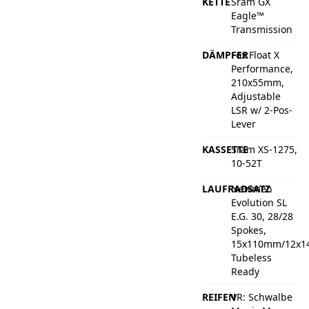
KETTE
Sram GX
Eagle™
Transmission
DÄMPFER
Fox Float X
Performance,
210x55mm,
Adjustable
LSR w/ 2-Pos-
Lever
KASSETTE
Sram XS-1275,
10-52T
LAUFRADSATZ
Newmen
Evolution SL
E.G. 30, 28/28
Spokes,
15x110mm/12x1
Tubeless
Ready
REIFEN
VR: Schwalbe