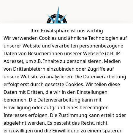
Ihre Privatsphäre ist uns wichtig
Wir verwenden Cookies und ähnliche Technologien auf
unserer Website und verarbeiten personenbezogene
Daten von Besucher:innen unserer Webseite (z.B. IP-
Bei uns findest Du das richtige Fahrgefühl. Auf über
Adresse), um z.B. Inhalte zu personalisieren, Medien
2.400 m² bieten wir Dir die beste Beratung zu
von Drittanbietern einzubinden oder Zugriffe auf
Kinderfahrrädern über E-MTBs bis hin zu
unsere Website zu analysieren. Die Datenverarbeitung
Lastenfahrrädern und Elektrorollern.
erfolgt erst durch gesetzte Cookies. Wir teilen diese
Daten mit Dritten, die wir in den Einstellungen
benennen. Die Datenverarbeitung kann mit
EINKAUFEN
Einwilligung oder aufgrund eines berechtigten
›
Fahrrad Aachen
Interesses erfolgen. Die Zustimmung kann erteilt oder
›
Zahlungs- und Versandbedingungen
abgelehnt werden. Es besteht das Recht, nicht
einzuwilligen und die Einwilligung zu einem späteren