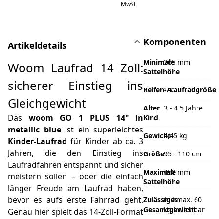
MwSt
Komponenten
Artikeldetails
Minimale
365 mm
Woom Laufrad 14 Zoll:
Sattelhöhe
sicherer Einstieg ins
Reifen-/Laufradgröße
14″
Gleichgewicht
Alter
3 - 4.5 Jahre
Das
woom GO 1 PLUS 14" in
Kind
metallic blue
ist ein superleichtes
Gewicht
4,45 kg
Kinder-Laufrad
für Kinder ab ca. 3
Jahren, die den Einstieg ins
Größe
95 - 110 cm
Laufradfahren entspannt und sicher
Maximale
458 mm
meistern sollen – oder die einfach
Sattelhöhe
länger Freude am Laufrad haben,
bevor es aufs erste Fahrrad geht.
Zulässiges
mit max. 60
Gesamtgewicht
kg belastbar
Genau hier spielt das 14-Zoll-Format