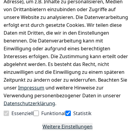
Adresse), um z.B. Inhalte zu personalisieren, Medien
2.400 m² bieten wir Dir die beste Beratung zu
von Drittanbietern einzubinden oder Zugriffe auf
Kinderfahrrädern über E-MTBs bis hin zu
unsere Website zu analysieren. Die Datenverarbeitung
Lastenfahrrädern und Elektrorollern.
erfolgt erst durch gesetzte Cookies. Wir teilen diese
Daten mit Dritten, die wir in den Einstellungen
benennen. Die Datenverarbeitung kann mit
EINKAUFEN
Einwilligung oder aufgrund eines berechtigten
›
Fahrrad Aachen
Interesses erfolgen. Die Zustimmung kann erteilt oder
›
Zahlungs- und Versandbedingungen
abgelehnt werden. Es besteht das Recht, nicht
einzuwilligen und die Einwilligung zu einem späteren
Zeitpunkt zu ändern oder zu widerrufen. Beachten Sie
INFORMATIONEN
unser
Impressum
und weitere Hinweise zur
›
Batteriehinweis
Verwendung personenbezogener Daten in unserer
›
Widerrufsrecht
Datenschutzerklärung
.
›
Impressum
Essenziell
Funktional
Statistik
›
Datenschutzerklärung
Weitere Einstellungen
›
AGB