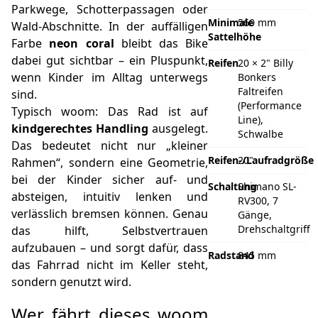
Parkwege, Schotterpassagen oder
Minimale
560 mm
Wald-Abschnitte. In der auffälligen
Sattelhöhe
Farbe
neon coral
bleibt das Bike
dabei gut sichtbar – ein Pluspunkt,
Reifen
20 × 2" Billy
wenn Kinder im Alltag unterwegs
Bonkers
Faltreifen
sind.
(Performance
Typisch woom: Das Rad ist auf
Line),
kindgerechtes Handling
ausgelegt.
Schwalbe
Das bedeutet nicht nur „kleiner
Reifen-/Laufradgröße
20"
Rahmen“, sondern eine Geometrie,
bei der Kinder sicher auf- und
Schaltung
Shimano SL-
absteigen, intuitiv lenken und
RV300, 7
verlässlich bremsen können. Genau
Gänge,
Drehschaltgriff
das hilft, Selbstvertrauen
aufzubauen – und sorgt dafür, dass
Radstand
845 mm
das Fahrrad nicht im Keller steht,
sondern genutzt wird.
Wer fährt dieses woom