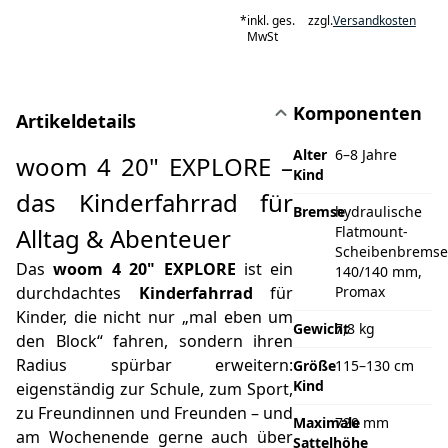
*
inkl. ges.
zzgl.
Versandkosten
MwSt
Komponenten
Artikeldetails
Alter
6–8 Jahre
woom 4 20" EXPLORE –
Kind
das Kinderfahrrad für
Bremse
hydraulische
Alltag & Abenteuer
Flatmount-
Scheibenbrems
Das
woom 4 20" EXPLORE
ist ein
140/140 mm,
durchdachtes
Kinderfahrrad
für
Promax
Kinder, die nicht nur „mal eben um
Gewicht
7,8 kg
den Block“ fahren, sondern ihren
Radius spürbar erweitern:
Größe
115–130 cm
Kind
eigenständig zur Schule, zum Sport,
zu Freundinnen und Freunden – und
Maximale
720 mm
am Wochenende gerne auch über
Sattelhöhe