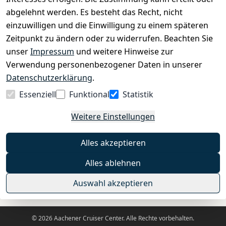
›
Zahlungs- und Versandbedingungen
abgelehnt werden. Es besteht das Recht, nicht
einzuwilligen und die Einwilligung zu einem späteren
Zeitpunkt zu ändern oder zu widerrufen. Beachten Sie
INFORMATIONEN
unser
Impressum
und weitere Hinweise zur
›
Batteriehinweis
Verwendung personenbezogener Daten in unserer
›
Widerrufsrecht
Datenschutzerklärung
.
›
Impressum
Essenziell
Funktional
Statistik
›
Datenschutzerklärung
Weitere Einstellungen
›
AGB
›
Kontakt
Alles akzeptieren
›
Barrierefreiheitserklärung
Alles ablehnen
Widerrufs-Button
Auswahl akzeptieren
© 2026 Aachener Cruiser Center. Alle Rechte vorbehalten.