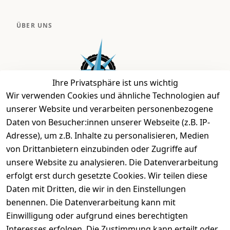
ÜBER UNS
Ihre Privatsphäre ist uns wichtig
Wir verwenden Cookies und ähnliche Technologien auf
unserer Website und verarbeiten personenbezogene
Daten von Besucher:innen unserer Webseite (z.B. IP-
Bei uns findest Du das richtige Fahrgefühl. Auf über
Adresse), um z.B. Inhalte zu personalisieren, Medien
2.400 m² bieten wir Dir die beste Beratung zu
von Drittanbietern einzubinden oder Zugriffe auf
Kinderfahrrädern über E-MTBs bis hin zu
unsere Website zu analysieren. Die Datenverarbeitung
Lastenfahrrädern und Elektrorollern.
erfolgt erst durch gesetzte Cookies. Wir teilen diese
Daten mit Dritten, die wir in den Einstellungen
benennen. Die Datenverarbeitung kann mit
EINKAUFEN
Einwilligung oder aufgrund eines berechtigten
›
Fahrrad Aachen
Interesses erfolgen. Die Zustimmung kann erteilt oder