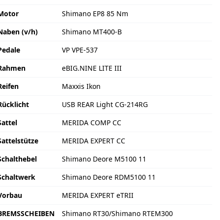
Motor
Shimano EP8 85 Nm
Naben (v/h)
Shimano MT400-B
Pedale
VP VPE-537
Rahmen
eBIG.NINE LITE III
Reifen
Maxxis Ikon
Rücklicht
USB REAR Light CG-214RG
Sattel
MERIDA COMP CC
Sattelstütze
MERIDA EXPERT CC
Schalthebel
Shimano Deore M5100 11
Schaltwerk
Shimano Deore RDM5100 11
Vorbau
MERIDA EXPERT eTRII
BREMSSCHEIBEN
Shimano RT30/Shimano RTEM300