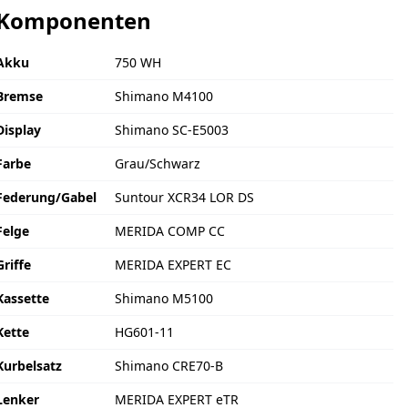
Komponenten
Akku
750 WH
Bremse
Shimano M4100
Display
Shimano SC-E5003
Farbe
Grau/Schwarz
Federung/Gabel
Suntour XCR34 LOR DS
Felge
MERIDA COMP CC
Griffe
MERIDA EXPERT EC
Kassette
Shimano M5100
Kette
HG601-11
Kurbelsatz
Shimano CRE70-B
Lenker
MERIDA EXPERT eTR