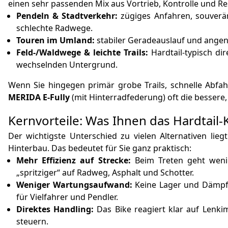
einen sehr passenden Mix aus Vortrieb, Kontrolle und Re
Pendeln & Stadtverkehr:
zügiges Anfahren, souverän
schlechte Radwege.
Touren im Umland:
stabiler Geradeauslauf und angen
Feld-/Waldwege & leichte Trails:
Hardtail-typisch di
wechselnden Untergrund.
Wenn Sie hingegen primär grobe Trails, schnelle Abfa
MERIDA E-Fully
(mit Hinterradfederung) oft die bessere
Kernvorteile: Was Ihnen das Hardtail-K
Der wichtigste Unterschied zu vielen Alternativen lie
Hinterbau. Das bedeutet für Sie ganz praktisch:
Mehr Effizienz auf Strecke:
Beim Treten geht wenig
„spritziger“ auf Radweg, Asphalt und Schotter.
Weniger Wartungsaufwand:
Keine Lager und Dämpfe
für Vielfahrer und Pendler.
Direktes Handling:
Das Bike reagiert klar auf Lenkim
steuern.