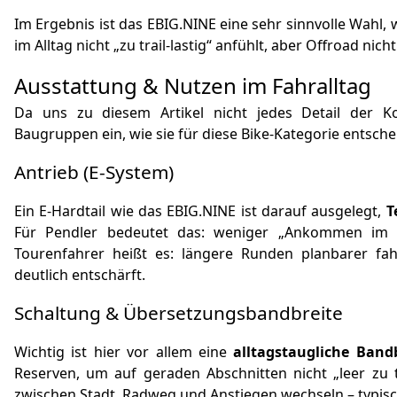
Im Ergebnis ist das EBIG.NINE eine sehr sinnvolle Wahl,
im Alltag nicht „zu trail-lastig“ anfühlt, aber Offroad nicht
Ausstattung & Nutzen im Fahralltag
Da uns zu diesem Artikel nicht jedes Detail der Ko
Baugruppen ein, wie sie für diese Bike-Kategorie entsch
Antrieb (E‑System)
Ein E‑Hardtail wie das EBIG.NINE ist darauf ausgelegt,
T
Für Pendler bedeutet das: weniger „Ankommen im r
Tourenfahrer heißt es: längere Runden planbarer fah
deutlich entschärft.
Schaltung & Übersetzungsbandbreite
Wichtig ist hier vor allem eine
alltagstaugliche Band
Reserven, um auf geraden Abschnitten nicht „leer zu
zwischen Stadt, Radweg und Anstiegen wechseln – typis