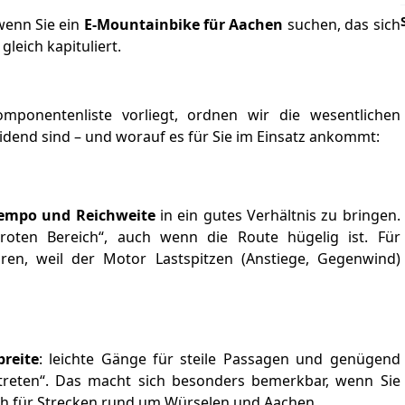
 wenn Sie ein
E-Mountainbike für Aachen
suchen, das sich
 gleich kapituliert.
mponentenliste vorliegt, ordnen wir die wesentlichen
eidend sind – und worauf es für Sie im Einsatz ankommt:
empo und Reichweite
in ein gutes Verhältnis zu bringen.
oten Bereich“, auch wenn die Route hügelig ist. Für
ren, weil der Motor Lastspitzen (Anstiege, Gegenwind)
breite
: leichte Gänge für steile Passagen und genügend
 treten“. Das macht sich besonders bemerkbar, wenn Sie
ch für Strecken rund um Würselen und Aachen.