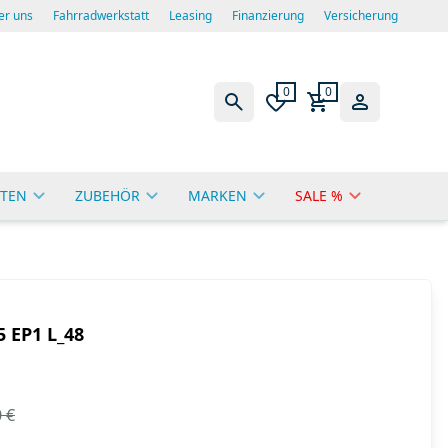
er uns
Fahrradwerkstatt
Leasing
Finanzierung
Versicherung
0
0
TEN
ZUBEHÖR
MARKEN
SALE %
 EP1 L_48
 €