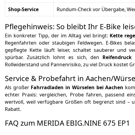
Shop-Service
Rundum-Check vor Übergabe, Werk
Pflegehinweis: So bleibt Ihr E‑Bike leis
Ein konkreter Tipp, der im Alltag viel bringt:
Kette reg
Regenfahrten oder staubigen Feldwegen. E‑Bikes bela
gepflegte Kette läuft leiser, schaltet sauberer und 
spürbar. Zusätzlich lohnt es sich, den
Reifendruck
e
Rollwiderstand und Pannenrisiko, zu viel Druck kostet Gri
Service & Probefahrt in Aachen/Würs
Als großer
Fahrradladen in Würselen bei Aachen
komb
echter Praxis: vergleichen, Probe fahren, passend ei
wertvoll, weil verfügbare Größen oft begrenzt sind – u
Rabatt.
FAQ zum MERIDA EBIG.NINE 675 EP1