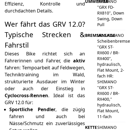
UMWERFER
SHIMANO
Effizienz, Kontrolle und
"GRX FD-
durchdachten Details.
RX810", Down
Swing, Down
Wer fährt das GRV 12.0?
Pull
Typische Strecken &
BREMSANLAGE
VR: SHIMANO
Scheibenbremse
Fahrstil
"GRX ST-
RX600 / BR-
Dieses Bike richtet sich an
RX400",
Fahrerinnen und Fahrer, die
aktiv
hydraulisch,
fahren: Tempoarbeit auf Feldwegen,
Flat Mount, 2-
Techniktraining im Wald,
fach HR:
strukturierte Ausdauer im Winter
SHIMANO
"GRX ST-
oder auch der Einstieg in
RX600 / BR-
Cyclocross-Rennen
. Ideal ist das
RX400,"
GRV 12.0 für:
hydraulisch,
Sportliche Pendler
, die zügig
Flat Mount,
fahren und auch bei
11-fach
Nässe/Schmutz ein zuverlässiges
KETTE
SHIMANO