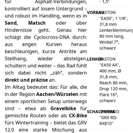
für Asphalt-Verbindungen,
- 1,5"
kontrolliert auf losem Untergrund –
VORBAU
EASTON
und robust im Handling, wenn es in
"EA50", 1 1/8",
Sand, Matsch
oder über
31,8 mm
Hindernisse geht. Genau hier
Lenkerklemmung
80 mm lang,
schlägt die Cyclocross-DNA durch:
Winkel 7°,
aus engen Kurven heraus
schwarz
beschleunigen, kurze Antritte am
Steilhang, wieder absteigen,
LENKER
EASTON
"EA50 AX",
schultern und weiter – das Rad fühlt
400 mm, Ø
sich dabei nicht „zäh“, sondern
31,8 mm,
direkt und präzise
an.
Reach 80 mm,
Im Alltag bedeutet das: Für alle, die
Drop 120 mm,
in der Region
Aachen/Würselen
mit
Flare 16°,
schwarz
einem sportlichen Setup unterwegs
sind – etwa als
Gravelbike
für
SCHALTWERK
SHIMANO
gemischte Routen oder als
CX-Bike
"GRX RD-
fürs Wintertraining – bietet das GRV
RX810"
12.0 eine starke Mischung aus