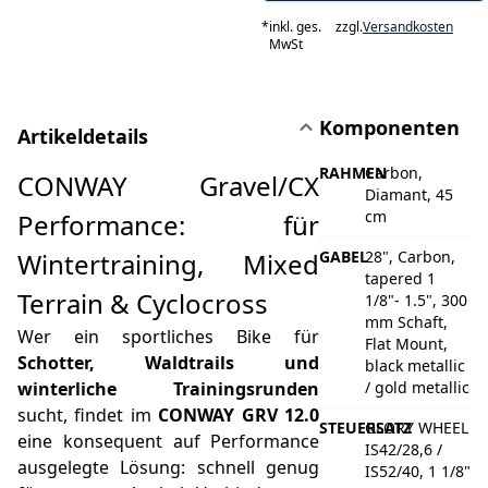
*
inkl. ges.
zzgl.
Versandkosten
MwSt
Komponenten
Artikeldetails
RAHMEN
Carbon,
CONWAY Gravel/CX
Diamant, 45
cm
Performance: für
Wintertraining, Mixed
GABEL
28", Carbon,
tapered 1
Terrain & Cyclocross
1/8"- 1.5", 300
mm Schaft,
Wer ein sportliches Bike für
Flat Mount,
Schotter, Waldtrails und
black metallic
winterliche Trainingsrunden
/ gold metallic
sucht, findet im
CONWAY GRV 12.0
STEUERSATZ
GLORY WHEEL
eine konsequent auf Performance
IS42/28,6 /
ausgelegte Lösung: schnell genug
IS52/40, 1 1/8"