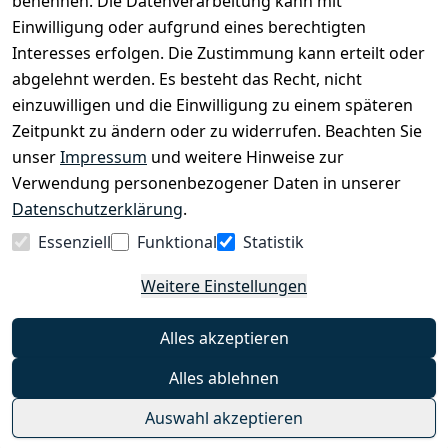
benennen. Die Datenverarbeitung kann mit
Einwilligung oder aufgrund eines berechtigten
›
Fahrrad Aachen
Interesses erfolgen. Die Zustimmung kann erteilt oder
›
Zahlungs- und Versandbedingungen
abgelehnt werden. Es besteht das Recht, nicht
einzuwilligen und die Einwilligung zu einem späteren
Zeitpunkt zu ändern oder zu widerrufen. Beachten Sie
INFORMATIONEN
unser
Impressum
und weitere Hinweise zur
›
Batteriehinweis
Verwendung personenbezogener Daten in unserer
›
Widerrufsrecht
Datenschutzerklärung
.
›
Impressum
Essenziell
Funktional
Statistik
›
Datenschutzerklärung
Weitere Einstellungen
›
AGB
›
Kontakt
Alles akzeptieren
›
Barrierefreiheitserklärung
Alles ablehnen
Widerrufs-Button
Auswahl akzeptieren