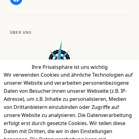
ÜBER UNS
Ihre Privatsphäre ist uns wichtig
Wir verwenden Cookies und ähnliche Technologien auf
unserer Website und verarbeiten personenbezogene
Daten von Besucher:innen unserer Webseite (z.B. IP-
Bei uns findest Du das richtige Fahrgefühl. Auf über
Adresse), um z.B. Inhalte zu personalisieren, Medien
2.400 m² bieten wir Dir die beste Beratung zu
von Drittanbietern einzubinden oder Zugriffe auf
Kinderfahrrädern über E-MTBs bis hin zu
unsere Website zu analysieren. Die Datenverarbeitung
Lastenfahrrädern und Elektrorollern.
erfolgt erst durch gesetzte Cookies. Wir teilen diese
Daten mit Dritten, die wir in den Einstellungen
EINKAUFEN