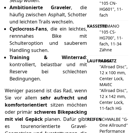
Setup wollen.
"105 CN-
Ambitionierte Graveler
, die
HG601", 11-
häufig zwischen Asphalt, Schotter
fach
und leichten Trails wechseln.
KASSETTE
SHIMANO
Cyclocross-Fans
, die ein leichtes,
"105 CS-
rennnahes Bike mit
HG700", 11-
Schulteroption und sauberem
fach, 11-34
Handling suchen.
Zähne
Training & Winterrad
:
LAUFRADSATZ
MAVIC
kontrolliert, belastbar und mit
"Allroad Disc",
Reserve bei schlechten
12 x 100 mm,
Bedingungen.
Center Lock,
MAVIC
Weniger passend ist das Rad, wenn
"Allroad Disc",
12 x 142 mm,
Sie vor allem
sehr aufrecht und
Center Lock,
komfortorientiert
sitzen möchten
11-fach HG
oder primär
schweres Bikepacking
mit viel Gepäck
planen. Dafür gibt
REIFEN
SCHWALBE "G-
One Allround"
es tourenorientierte Gravel-
Performance