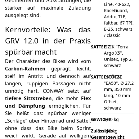
Geometrien und Ausstattungen, die
Line, 40-622,
stärker auf maximale Zuladung
RaceGuard,
ausgelegt sind.
Addix, TLE,
faltbar, 67 TPI,
Kernvorteile: Was das
E-25, schwarz
/ classic
GRV 12.0 in der Praxis
SATTEL
FIZIK "Terra
spürbar macht
Argo X5",
Unisex, Typ 2,
Der Charakter des Bikes wird vom
schwarz
Carbon-Rahmen
geprägt: leicht,
steif im Antritt und dennoch auf
SATTELSTÜTZE
EASTON
langen, ruppigen Passagen nicht
"EA50", Ø 27,2
mm, 350 mm
unnötig hart. CONWAY setzt auf
lang, 10 mm
tiefere Sitzstreben
, die mehr
Flex
Offset,
und Dämpfung
ermöglichen. Für
schwarz
Sie heißt das: spürbar weniger
GEWICHT
9,30 kg
„Schläge“ über Hinterrad und Sattel,
ohne dass das Bike beim Sprint
Zulässiges
130 kg
weich wirkt. Gerade auf welligem
Gesamtgewicht