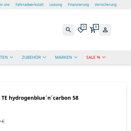
er uns
Fahrradwerkstatt
Leasing
Finanzierung
Versicherung
0
0
TEN
ZUBEHÖR
MARKEN
SALE %
X TE hydrogenblue´n´carbon 58
 €