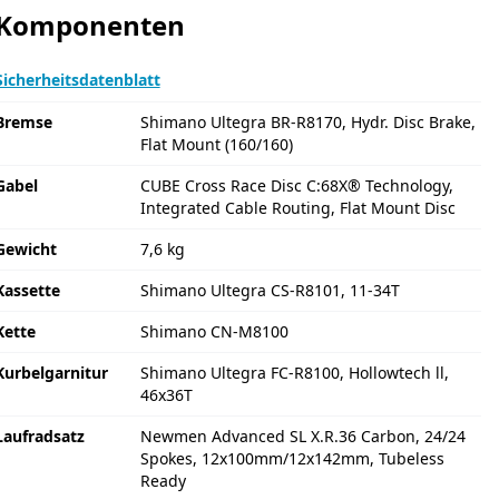
Komponenten
Sicherheitsdatenblatt
Bremse
Shimano Ultegra BR-R8170, Hydr. Disc Brake,
Flat Mount (160/160)
Gabel
CUBE Cross Race Disc C:68X® Technology,
Integrated Cable Routing, Flat Mount Disc
Gewicht
7,6 kg
Kassette
Shimano Ultegra CS-R8101, 11-34T
Kette
Shimano CN-M8100
Kurbelgarnitur
Shimano Ultegra FC-R8100, Hollowtech ll,
46x36T
Laufradsatz
Newmen Advanced SL X.R.36 Carbon, 24/24
Spokes, 12x100mm/12x142mm, Tubeless
Ready