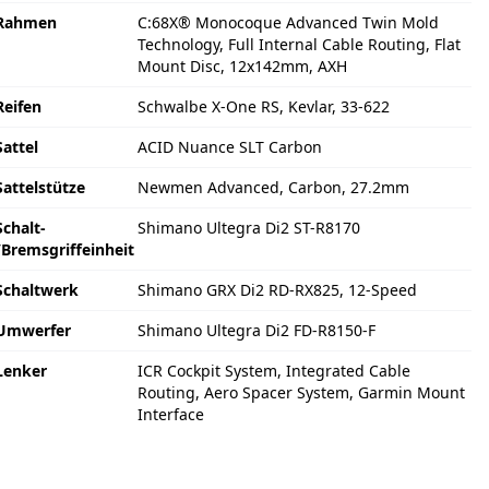
Rahmen
C:68X® Monocoque Advanced Twin Mold
Technology, Full Internal Cable Routing, Flat
Mount Disc, 12x142mm, AXH
Reifen
Schwalbe X-One RS, Kevlar, 33-622
Sattel
ACID Nuance SLT Carbon
Sattelstütze
Newmen Advanced, Carbon, 27.2mm
Schalt-
Shimano Ultegra Di2 ST-R8170
/Bremsgriffeinheit
Schaltwerk
Shimano GRX Di2 RD-RX825, 12-Speed
Umwerfer
Shimano Ultegra Di2 FD-R8150-F
Lenker
ICR Cockpit System, Integrated Cable
Routing, Aero Spacer System, Garmin Mount
Interface