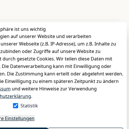
sphäre ist uns wichtig
gien auf unserer Website und verarbeiten
INFORMATIONEN
serer Webseite (z.B. IP-Adresse), um z.B. Inhalte zu
›
Batteriehinweis
nzubinden oder Zugriffe auf unsere Website zu
›
Widerrufsrecht
t durch gesetzte Cookies. Wir teilen diese Daten mit
›
Impressum
n. Die Datenverarbeitung kann mit Einwilligung oder
gen. Die Zustimmung kann erteilt oder abgelehnt werden.
›
Datenschutzerklärung
die Einwilligung zu einem späteren Zeitpunkt zu ändern
›
AGB
ssum
und weitere Hinweise zur Verwendung
›
Kontakt
hutzerklärung
.
›
Barrierefreiheitserklärung
Statistik
Widerrufs-Button
re Einstellungen