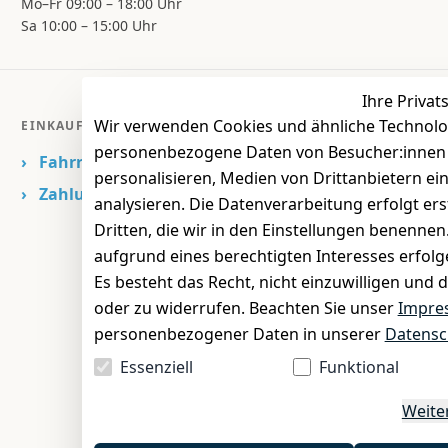
Mo–Fr 09:00 – 18:00 Uhr
Sa 10:00 – 15:00 Uhr
Ihre Privat
Wir verwenden Cookies und ähnliche Technolo
EINKAUFEN
personenbezogene Daten von Besucher:innen un
›
Fahrrad Aachen
personalisieren, Medien von Drittanbietern ei
›
Zahlungs- und Versandbedingungen
analysieren. Die Datenverarbeitung erfolgt ers
Dritten, die wir in den Einstellungen benenne
aufgrund eines berechtigten Interesses erfol
Es besteht das Recht, nicht einzuwilligen und 
oder zu widerrufen. Beachten Sie unser
Impre
personenbezogener Daten in unserer
Datensc
Essenziell
Funktional
Weite