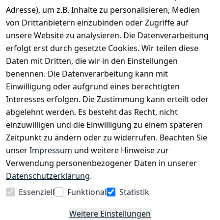
Bei uns findest Du das richtige Fahrgefühl. Auf über
Adresse), um z.B. Inhalte zu personalisieren, Medien
2.400 m² bieten wir Dir die beste Beratung zu
von Drittanbietern einzubinden oder Zugriffe auf
Kinderfahrrädern über E-MTBs bis hin zu
unsere Website zu analysieren. Die Datenverarbeitung
Lastenfahrrädern und Elektrorollern.
erfolgt erst durch gesetzte Cookies. Wir teilen diese
Daten mit Dritten, die wir in den Einstellungen
benennen. Die Datenverarbeitung kann mit
EINKAUFEN
Einwilligung oder aufgrund eines berechtigten
›
Fahrrad Aachen
Interesses erfolgen. Die Zustimmung kann erteilt oder
›
Zahlungs- und Versandbedingungen
abgelehnt werden. Es besteht das Recht, nicht
einzuwilligen und die Einwilligung zu einem späteren
Zeitpunkt zu ändern oder zu widerrufen. Beachten Sie
INFORMATIONEN
unser
Impressum
und weitere Hinweise zur
›
Batteriehinweis
Verwendung personenbezogener Daten in unserer
›
Widerrufsrecht
Datenschutzerklärung
.
›
Impressum
Essenziell
Funktional
Statistik
›
Datenschutzerklärung
Weitere Einstellungen
›
AGB