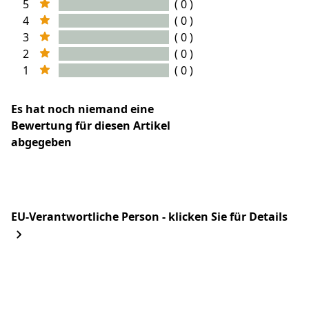
5
( 0 )
4
( 0 )
3
( 0 )
2
( 0 )
1
( 0 )
Es hat noch niemand eine
Bewertung für diesen Artikel
abgegeben
EU-Verantwortliche Person - klicken Sie für Details