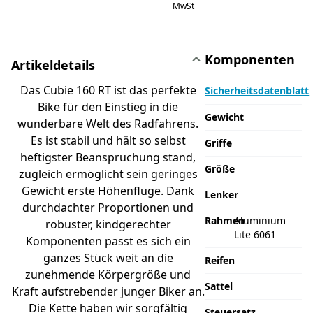
MwSt
Komponenten
Artikeldetails
Das Cubie 160 RT ist das perfekte
Sicherheitsdatenblatt
Bike für den Einstieg in die
Gewicht
wunderbare Welt des Radfahrens.
Es ist stabil und hält so selbst
Griffe
heftigster Beanspruchung stand,
Größe
zugleich ermöglicht sein geringes
Gewicht erste Höhenflüge. Dank
Lenker
durchdachter Proportionen und
Rahmen
Aluminium
robuster, kindgerechter
Lite 6061
Komponenten passt es sich ein
ganzes Stück weit an die
Reifen
zunehmende Körpergröße und
Sattel
Kraft aufstrebender junger Biker an.
Die Kette haben wir sorgfältig
Steuersatz