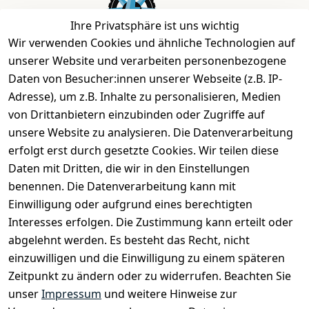
Ihre Privatsphäre ist uns wichtig
Wir verwenden Cookies und ähnliche Technologien auf
unserer Website und verarbeiten personenbezogene
Daten von Besucher:innen unserer Webseite (z.B. IP-
Bei uns findest Du das richtige Fahrgefühl. Auf über
Adresse), um z.B. Inhalte zu personalisieren, Medien
2.400 m² bieten wir Dir die beste Beratung zu
von Drittanbietern einzubinden oder Zugriffe auf
Kinderfahrrädern über E-MTBs bis hin zu
unsere Website zu analysieren. Die Datenverarbeitung
Lastenfahrrädern und Elektrorollern.
erfolgt erst durch gesetzte Cookies. Wir teilen diese
Daten mit Dritten, die wir in den Einstellungen
benennen. Die Datenverarbeitung kann mit
EINKAUFEN
Einwilligung oder aufgrund eines berechtigten
›
Fahrrad Aachen
Interesses erfolgen. Die Zustimmung kann erteilt oder
›
Zahlungs- und Versandbedingungen
abgelehnt werden. Es besteht das Recht, nicht
einzuwilligen und die Einwilligung zu einem späteren
Zeitpunkt zu ändern oder zu widerrufen. Beachten Sie
INFORMATIONEN
unser
Impressum
und weitere Hinweise zur
›
Batteriehinweis