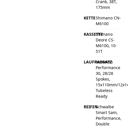
Crank, 38T,
175mm
KETTE
Shimano CN-
M6100
KASSETTE
Shimano
Deore CS-
M6100, 10-
51T
LAUFRADSATZ
Newmen
Performance
30, 28/28
Spokes,
15x110mm/12x1
Tubeless
Ready
REIFEN
Schwalbe
Smart Sam,
Performance,
Double