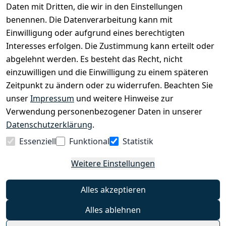
Daten mit Dritten, die wir in den Einstellungen
benennen. Die Datenverarbeitung kann mit
EINKAUFEN
Einwilligung oder aufgrund eines berechtigten
›
Fahrrad Aachen
Interesses erfolgen. Die Zustimmung kann erteilt oder
›
Zahlungs- und Versandbedingungen
abgelehnt werden. Es besteht das Recht, nicht
einzuwilligen und die Einwilligung zu einem späteren
Zeitpunkt zu ändern oder zu widerrufen. Beachten Sie
INFORMATIONEN
unser
Impressum
und weitere Hinweise zur
›
Batteriehinweis
Verwendung personenbezogener Daten in unserer
›
Widerrufsrecht
Datenschutzerklärung
.
›
Impressum
Essenziell
Funktional
Statistik
›
Datenschutzerklärung
Weitere Einstellungen
›
AGB
›
Kontakt
Alles akzeptieren
›
Barrierefreiheitserklärung
Alles ablehnen
Widerrufs-Button