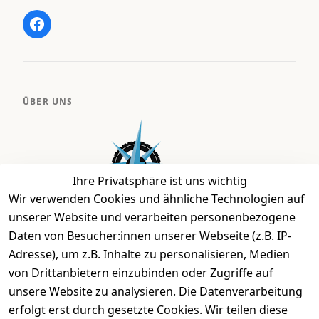
ÜBER UNS
Ihre Privatsphäre ist uns wichtig
Wir verwenden Cookies und ähnliche Technologien auf
unserer Website und verarbeiten personenbezogene
Daten von Besucher:innen unserer Webseite (z.B. IP-
Bei uns findest Du das richtige Fahrgefühl. Auf über
Adresse), um z.B. Inhalte zu personalisieren, Medien
2.400 m² bieten wir Dir die beste Beratung zu
von Drittanbietern einzubinden oder Zugriffe auf
Kinderfahrrädern über E-MTBs bis hin zu
unsere Website zu analysieren. Die Datenverarbeitung
Lastenfahrrädern und Elektrorollern.
erfolgt erst durch gesetzte Cookies. Wir teilen diese