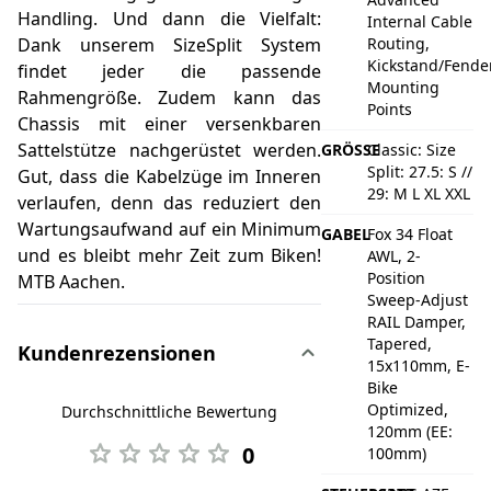
Handling. Und dann die Vielfalt:
Internal Cable
Dank unserem SizeSplit System
Routing,
Kickstand/Fender
findet jeder die passende
Mounting
Rahmengröße. Zudem kann das
Points
Chassis mit einer versenkbaren
Sattelstütze nachgerüstet werden.
GRÖSSE
Classic: Size
Split: 27.5: S //
Gut, dass die Kabelzüge im Inneren
29: M L XL XXL
verlaufen, denn das reduziert den
Wartungsaufwand auf ein Minimum
GABEL
Fox 34 Float
und es bleibt mehr Zeit zum Biken!
AWL, 2-
Position
MTB Aachen.
Sweep-Adjust
RAIL Damper,
Tapered,
Kundenrezensionen
15x110mm, E-
Bike
Optimized,
Durchschnittliche Bewertung
120mm (EE:
0
100mm)