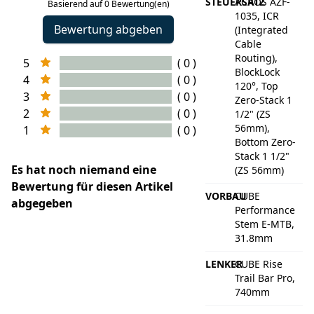
STEUERSATZ
ACROS AZF-
Basierend auf 0 Bewertung(en)
1035, ICR
Bewertung abgeben
(Integrated
Cable
Routing),
5
( 0 )
BlockLock
4
( 0 )
120°, Top
3
( 0 )
Zero-Stack 1
2
( 0 )
1/2" (ZS
56mm),
1
( 0 )
Bottom Zero-
Stack 1 1/2"
Es hat noch niemand eine
(ZS 56mm)
Bewertung für diesen Artikel
VORBAU
CUBE
abgegeben
Performance
Stem E-MTB,
31.8mm
LENKER
CUBE Rise
Trail Bar Pro,
740mm