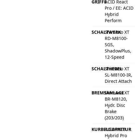
GRIFFE
ACID React
Pro / EE: ACID
Hybrid
Perform
SCHALTWERK
Shimano XT
RD-M8100-
SGS,
ShadowPlus,
12-Speed
SCHALTHEBEL
Shimano XT
SL-M8100-IR,
Direct Attach
BREMSANLAGE
Shimano XT
BR-M8120,
Hydr. Disc
Brake
(203/203)
KURBELGARNITUR
ACID MTB
Hybrid Pro