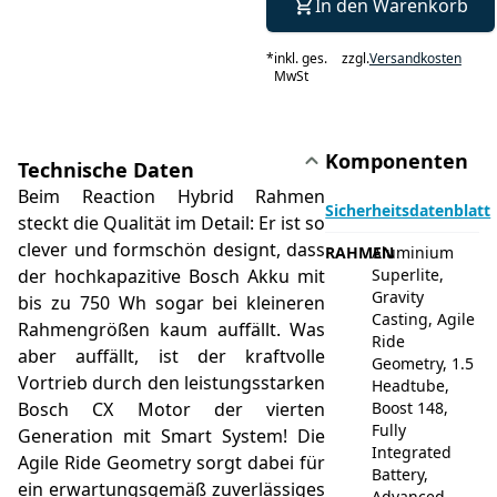
In den Warenkorb
*
inkl. ges.
zzgl.
Versandkosten
MwSt
Komponenten
Technische Daten
Beim Reaction Hybrid Rahmen
Sicherheitsdatenblatt
steckt die Qualität im Detail: Er ist so
clever und formschön designt, dass
RAHMEN
Aluminium
der hochkapazitive Bosch Akku mit
Superlite,
Gravity
bis zu 750 Wh sogar bei kleineren
Casting, Agile
Rahmengrößen kaum auffällt. Was
Ride
aber auffällt, ist der kraftvolle
Geometry, 1.5
Vortrieb durch den leistungsstarken
Headtube,
Bosch CX Motor der vierten
Boost 148,
Fully
Generation mit Smart System! Die
Integrated
Agile Ride Geometry sorgt dabei für
Battery,
ein erwartungsgemäß zuverlässiges
Advanced