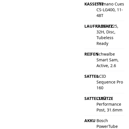
KASSETTE
Shimano Cues
CS-LG400, 11-
48T
LAUFRADSATZ
CUBE EX25,
32H, Disc,
Tubeless
Ready
REIFEN
Schwalbe
Smart Sam,
Active, 2.6
SATTEL
ACID
Sequence Pro
160
SATTELSTÜTZE
CUBE
Performance
Post, 31.6mm
AKKU
Bosch
PowerTube