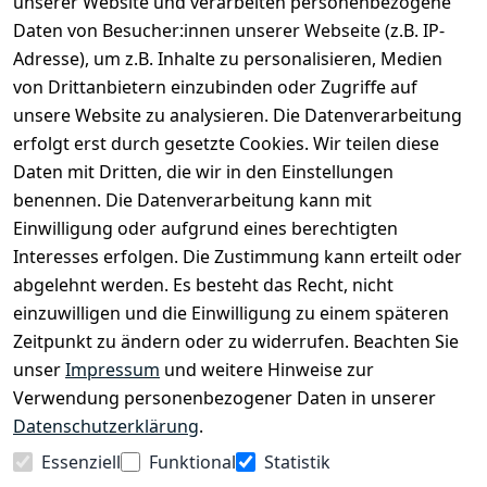
unserer Website und verarbeiten personenbezogene
Daten von Besucher:innen unserer Webseite (z.B. IP-
Bei uns findest Du das richtige Fahrgefühl. Auf über
Adresse), um z.B. Inhalte zu personalisieren, Medien
2.400 m² bieten wir Dir die beste Beratung zu
von Drittanbietern einzubinden oder Zugriffe auf
Kinderfahrrädern über E-MTBs bis hin zu
unsere Website zu analysieren. Die Datenverarbeitung
Lastenfahrrädern und Elektrorollern.
erfolgt erst durch gesetzte Cookies. Wir teilen diese
Daten mit Dritten, die wir in den Einstellungen
benennen. Die Datenverarbeitung kann mit
EINKAUFEN
Einwilligung oder aufgrund eines berechtigten
›
Fahrrad Aachen
Interesses erfolgen. Die Zustimmung kann erteilt oder
›
Zahlungs- und Versandbedingungen
abgelehnt werden. Es besteht das Recht, nicht
einzuwilligen und die Einwilligung zu einem späteren
Zeitpunkt zu ändern oder zu widerrufen. Beachten Sie
INFORMATIONEN
unser
Impressum
und weitere Hinweise zur
›
Batteriehinweis
Verwendung personenbezogener Daten in unserer
›
Widerrufsrecht
Datenschutzerklärung
.
›
Impressum
Essenziell
Funktional
Statistik