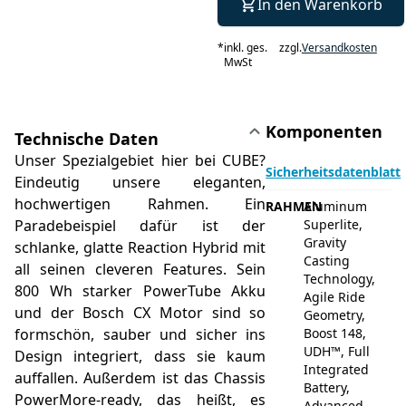
In den Warenkorb
*
inkl. ges.
zzgl.
Versandkosten
MwSt
Komponenten
Technische Daten
Unser Spezialgebiet hier bei CUBE?
Sicherheitsdatenblatt
Eindeutig unsere eleganten,
hochwertigen Rahmen. Ein
RAHMEN
Aluminum
Paradebeispiel dafür ist der
Superlite,
Gravity
schlanke, glatte Reaction Hybrid mit
Casting
all seinen cleveren Features. Sein
Technology,
800 Wh starker PowerTube Akku
Agile Ride
und der Bosch CX Motor sind so
Geometry,
formschön, sauber und sicher ins
Boost 148,
UDH™, Full
Design integriert, dass sie kaum
Integrated
auffallen. Außerdem ist das Chassis
Battery,
PowerMore-ready, das heißt, es
Advanced