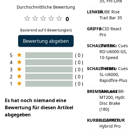
35, FPI-Link
Durchschnittliche Bewertung
LENKER
CUBE Rise
0
Trail Bar 35
GRIFFE
ACID React
Basierend auf 0 Bewertung(en)
Pro
Bewertung abgeben
SCHALTWERK
Shimano Cues
RD-U6000-GS,
5
( 0 )
10-Speed
4
( 0 )
SCHALTHEBEL
Shimano Cues
3
( 0 )
SL-U6000,
2
( 0 )
Rapidfire-Plus
1
( 0 )
BREMSANLAGE
Shimano BR-
MT200, Hydr.
Es hat noch niemand eine
Disc Brake
Bewertung für diesen Artikel
(180)
abgegeben
KURBELGARNITUR
ACID MTB
Hybrid Pro