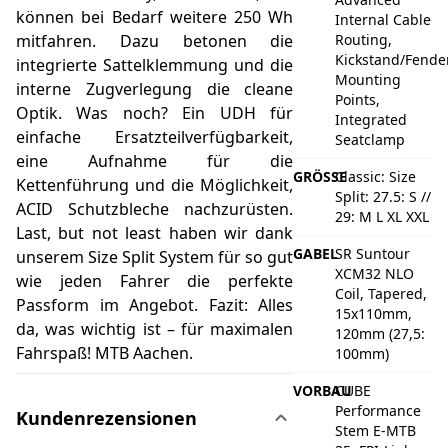
können bei Bedarf weitere 250 Wh
Internal Cable
mitfahren. Dazu betonen die
Routing,
Kickstand/Fender
integrierte Sattelklemmung und die
Mounting
interne Zugverlegung die cleane
Points,
Optik. Was noch? Ein UDH für
Integrated
einfache Ersatzteilverfügbarkeit,
Seatclamp
eine Aufnahme für die
GRÖSSE
Classic: Size
Kettenführung und die Möglichkeit,
Split: 27.5: S //
ACID Schutzbleche nachzurüsten.
29: M L XL XXL
Last, but not least haben wir dank
GABEL
SR Suntour
unserem Size Split System für so gut
XCM32 NLO
wie jeden Fahrer die perfekte
Coil, Tapered,
Passform im Angebot. Fazit: Alles
15x110mm,
da, was wichtig ist – für maximalen
120mm (27,5:
Fahrspaß! MTB Aachen.
100mm)
VORBAU
CUBE
Performance
Kundenrezensionen
Stem E-MTB