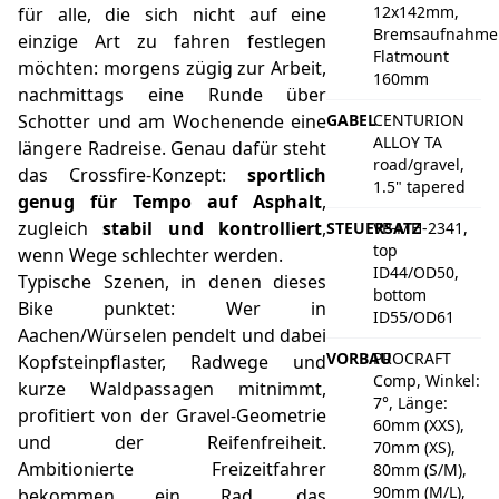
12x142mm,
für alle, die sich nicht auf eine
Bremsaufnahme
einzige Art zu fahren festlegen
Flatmount
möchten: morgens zügig zur Arbeit,
160mm
nachmittags eine Runde über
Schotter und am Wochenende eine
GABEL
CENTURION
ALLOY TA
längere Radreise. Genau dafür steht
road/gravel,
das Crossfire-Konzept:
sportlich
1.5" tapered
genug für Tempo auf Asphalt
,
zugleich
stabil und kontrolliert
,
STEUERSATZ
VP-MH-2341,
top
wenn Wege schlechter werden.
ID44/OD50,
Typische Szenen, in denen dieses
bottom
Bike punktet: Wer in
ID55/OD61
Aachen/Würselen pendelt und dabei
VORBAU
PROCRAFT
Kopfsteinpflaster, Radwege und
Comp, Winkel:
kurze Waldpassagen mitnimmt,
7°, Länge:
profitiert von der Gravel-Geometrie
60mm (XXS),
und der Reifenfreiheit.
70mm (XS),
Ambitionierte Freizeitfahrer
80mm (S/M),
90mm (M/L),
bekommen ein Rad, das