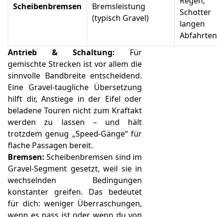
Regen,
Scheibenbremsen
Bremsleistung
Schotte
(typisch Gravel)
langen
Abfahrten
Antrieb & Schaltung:
Für
gemischte Strecken ist vor allem die
sinnvolle Bandbreite entscheidend.
Eine Gravel-taugliche Übersetzung
hilft dir, Anstiege in der Eifel oder
beladene Touren nicht zum Kraftakt
werden zu lassen – und hält
trotzdem genug „Speed-Gänge“ für
flache Passagen bereit.
Bremsen:
Scheibenbremsen sind im
Gravel-Segment gesetzt, weil sie in
wechselnden Bedingungen
konstanter greifen. Das bedeutet
für dich: weniger Überraschungen,
wenn es nass ist oder wenn du von