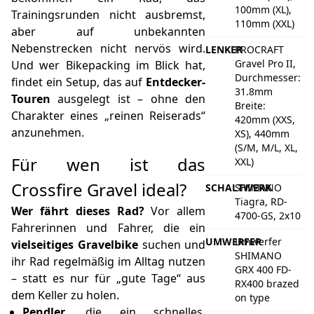
100mm (XL),
Trainingsrunden nicht ausbremst,
110mm (XXL)
aber auf unbekannten
Nebenstrecken nicht nervös wird.
LENKER
PROCRAFT
Gravel Pro II,
Und wer Bikepacking im Blick hat,
Durchmesser:
findet ein Setup, das auf
Entdecker-
31.8mm
Touren
ausgelegt ist – ohne den
Breite:
Charakter eines „reinen Reiserads“
420mm (XXS,
anzunehmen.
XS), 440mm
(S/M, M/L, XL,
Für wen ist das
XXL)
Crossfire Gravel ideal?
SCHALTWERK
SHIMANO
Tiagra, RD-
Wer fährt dieses Rad?
Vor allem
4700-GS, 2x10
Fahrerinnen und Fahrer, die ein
UMWERFER
Umwerfer
vielseitiges Gravelbike
suchen und
SHIMANO
ihr Rad regelmäßig im Alltag nutzen
GRX 400 FD-
– statt es nur für „gute Tage“ aus
RX400 brazed
dem Keller zu holen.
on type
Pendler
, die ein schnelles,