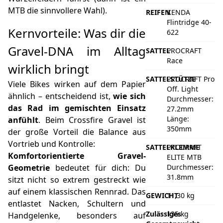
MTB die sinnvollere Wahl).
REIFEN
KENDA
Flintridge 40-
Kernvorteile: Was dir die
622
Gravel-DNA im Alltag
SATTEL
PROCRAFT
Race
wirklich bringt
SATTELSTÜTZE
PROCRAFT Pro
Viele Bikes wirken auf dem Papier
Off. Light
ähnlich – entscheidend ist,
wie sich
Durchmesser:
das Rad im gemischten Einsatz
27.2mm
Länge:
anfühlt
. Beim Crossfire Gravel ist
350mm
der große Vorteil die Balance aus
Vortrieb und Kontrolle:
SATTELKLEMME
PROCRAFT
Komfortorientierte Gravel-
ELITE MTB
Geometrie
bedeutet für dich: Du
Durchmesser:
31.8mm
sitzt nicht so extrem gestreckt wie
auf einem klassischen Rennrad. Das
GEWICHT
11,30 kg
entlastet Nacken, Schultern und
Zulässiges
135 kg
Handgelenke, besonders auf