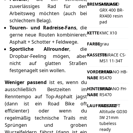
BREMSANLAGE
SHIMANO
zuverlässiges Rad für den
GRX 400 BR-
Arbeitsweg möchten (auch bei
RX400 resin
schlechtem Belag).
pad
Touren- und Radreise-Fans
, die
KETTE
KMC X10
gerne neue Routen kombinieren:
Asphalt + Schotter + Feldwege.
FARBE
grau
Sportliche Allrounder
, die
KASSETTE
SUNRACE CS-
Dropbar-Feeling mögen, aber
MS1 11-34T
nicht auf glatten Straßen
festgenagelt sein wollen.
VORDERRAD
SHIMANO HB-
NABE
RS470
Weniger passend
ist es, wenn du
HINTERRAD
SHIMANO FH-
ausschließlich Bestzeiten im
NABE
RS470
Renntempo auf Top-Asphalt jagst
(dann ist ein Road Bike oft
LAUFRADSATZ
PROCRAFT
effizienter) oder wenn du
Altitude GD30
regelmäßig technische Trails mit
IW 21mm
tubeless
Sprüngen und groben
ready
Wurzelfeldern fährst (dann ist ein