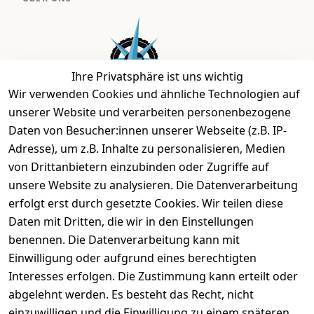
Ihre Privatsphäre ist uns wichtig
Wir verwenden Cookies und ähnliche Technologien auf
unserer Website und verarbeiten personenbezogene
Daten von Besucher:innen unserer Webseite (z.B. IP-
Bei uns findest Du das richtige Fahrgefühl. Auf über
Adresse), um z.B. Inhalte zu personalisieren, Medien
2.400 m² bieten wir Dir die beste Beratung zu
von Drittanbietern einzubinden oder Zugriffe auf
Kinderfahrrädern über E-MTBs bis hin zu
unsere Website zu analysieren. Die Datenverarbeitung
Lastenfahrrädern und Elektrorollern.
erfolgt erst durch gesetzte Cookies. Wir teilen diese
Daten mit Dritten, die wir in den Einstellungen
benennen. Die Datenverarbeitung kann mit
EINKAUFEN
Einwilligung oder aufgrund eines berechtigten
›
Fahrrad Aachen
Interesses erfolgen. Die Zustimmung kann erteilt oder
›
Zahlungs- und Versandbedingungen
abgelehnt werden. Es besteht das Recht, nicht
einzuwilligen und die Einwilligung zu einem späteren