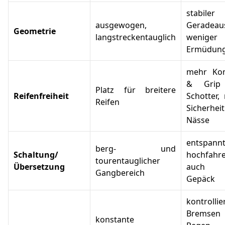
stabiler
ausgewogen,
Geradeaus
Geometrie
langstreckentauglich
weniger
Ermüdun
mehr Ko
& Grip
Platz für breitere
Reifenfreiheit
Schotter,
Reifen
Sicherhei
Nässe
entspann
berg- und
Schaltung/
hochfahre
tourentauglicher
Übersetzung
auch 
Gangbereich
Gepäck
kontrollie
Bremsen
konstante