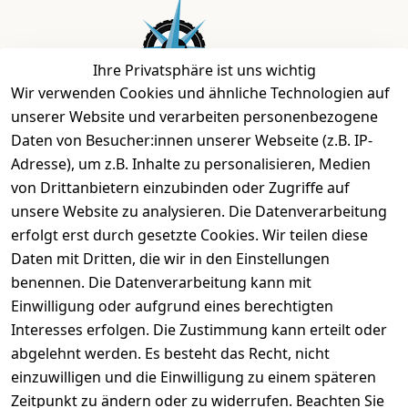
Ihre Privatsphäre ist uns wichtig
Wir verwenden Cookies und ähnliche Technologien auf
unserer Website und verarbeiten personenbezogene
Daten von Besucher:innen unserer Webseite (z.B. IP-
Bei uns findest Du das richtige Fahrgefühl. Auf über
Adresse), um z.B. Inhalte zu personalisieren, Medien
2.400 m² bieten wir Dir die beste Beratung zu
von Drittanbietern einzubinden oder Zugriffe auf
Kinderfahrrädern über E-MTBs bis hin zu
unsere Website zu analysieren. Die Datenverarbeitung
Lastenfahrrädern und Elektrorollern.
erfolgt erst durch gesetzte Cookies. Wir teilen diese
Daten mit Dritten, die wir in den Einstellungen
benennen. Die Datenverarbeitung kann mit
EINKAUFEN
Einwilligung oder aufgrund eines berechtigten
›
Fahrrad Aachen
Interesses erfolgen. Die Zustimmung kann erteilt oder
›
Zahlungs- und Versandbedingungen
abgelehnt werden. Es besteht das Recht, nicht
einzuwilligen und die Einwilligung zu einem späteren
Zeitpunkt zu ändern oder zu widerrufen. Beachten Sie
INFORMATIONEN