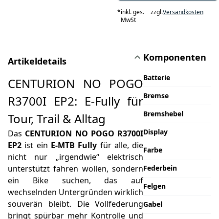
*
inkl. ges.
zzgl.
Versandkosten
MwSt
Komponenten
Artikeldetails
Batterie
CENTURION NO POGO
Bremse
R3700I EP2: E-Fully für
Bremshebel
Tour, Trail & Alltag
Display
Das
CENTURION NO POGO R3700I
EP2
ist ein
E-MTB Fully
für alle, die
Farbe
nicht nur „irgendwie“ elektrisch
unterstützt fahren wollen, sondern
Federbein
ein Bike suchen, das auf
Felgen
wechselnden Untergründen wirklich
souverän bleibt. Die Vollfederung
Gabel
bringt spürbar mehr Kontrolle und