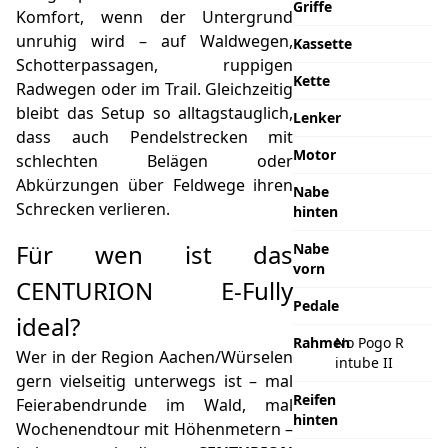
Griffe
Komfort, wenn der Untergrund
unruhig wird – auf Waldwegen,
Kassette
Schotterpassagen, ruppigen
Kette
Radwegen oder im Trail. Gleichzeitig
bleibt das Setup so alltagstauglich,
Lenker
dass auch Pendelstrecken mit
Motor
schlechten Belägen oder
Abkürzungen über Feldwege ihren
Nabe
Schrecken verlieren.
hinten
Für wen ist das
Nabe
vorn
CENTURION E-Fully
Pedale
ideal?
Rahmen
No Pogo R
Wer in der Region Aachen/Würselen
intube II
gern vielseitig unterwegs ist – mal
Reifen
Feierabendrunde im Wald, mal
hinten
Wochenendtour mit Höhenmetern –