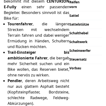
bekommt mit diesem
CENTURION
Reifen
E-Fully
einen sehr passenden
vorn
Begleiter. Besonders sinnvoll ist das
Sattel
Bike für:
Tourenfahrer
, die längere
Sattelstütze
Strecken mit wechselndem
Schalthebel
Terrain fahren und dabei weniger
Ermüdung in Händen, Schultern
Schaltwerk
und Rücken möchten.
Scheinwerfer
Trail-Einsteiger bis
ambitionierte Fahrer
, die bergab
Steuersatz
mehr Sicherheit suchen und ein
Vorbau
Bike wollen, das Reserven bietet,
ohne nervös zu wirken.
Pendler
, deren Arbeitsweg nicht
nur aus glattem Asphalt besteht
(Kopfsteinpflaster, Bordsteine,
schlechte Radwege, Feldweg-
Abkürzungen).