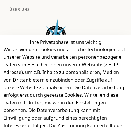
ÜBER UNS
Ihre Privatsphäre ist uns wichtig
Wir verwenden Cookies und ähnliche Technologien auf
unserer Website und verarbeiten personenbezogene
Daten von Besucher:innen unserer Webseite (z.B. IP-
Bei uns findest Du das richtige Fahrgefühl. Auf über
Adresse), um z.B. Inhalte zu personalisieren, Medien
2.400 m² bieten wir Dir die beste Beratung zu
von Drittanbietern einzubinden oder Zugriffe auf
Kinderfahrrädern über E-MTBs bis hin zu
unsere Website zu analysieren. Die Datenverarbeitung
Lastenfahrrädern und Elektrorollern.
erfolgt erst durch gesetzte Cookies. Wir teilen diese
Daten mit Dritten, die wir in den Einstellungen
benennen. Die Datenverarbeitung kann mit
EINKAUFEN
Einwilligung oder aufgrund eines berechtigten
›
Fahrrad Aachen
Interesses erfolgen. Die Zustimmung kann erteilt oder
›
Zahlungs- und Versandbedingungen