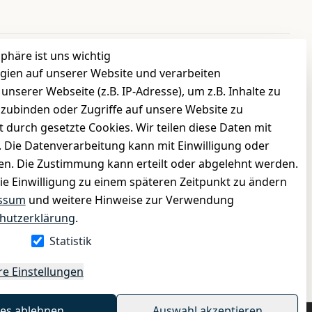
sphäre ist uns wichtig
gien auf unserer Website und verarbeiten
INFORMATIONEN
serer Webseite (z.B. IP-Adresse), um z.B. Inhalte zu
›
Batteriehinweis
nzubinden oder Zugriffe auf unsere Website zu
›
Widerrufsrecht
t durch gesetzte Cookies. Wir teilen diese Daten mit
›
Impressum
n. Die Datenverarbeitung kann mit Einwilligung oder
gen. Die Zustimmung kann erteilt oder abgelehnt werden.
›
Datenschutzerklärung
die Einwilligung zu einem späteren Zeitpunkt zu ändern
›
AGB
ssum
und weitere Hinweise zur Verwendung
›
Kontakt
hutzerklärung
.
›
Barrierefreiheitserklärung
Statistik
Widerrufs-Button
re Einstellungen
les ablehnen
Auswahl akzeptieren