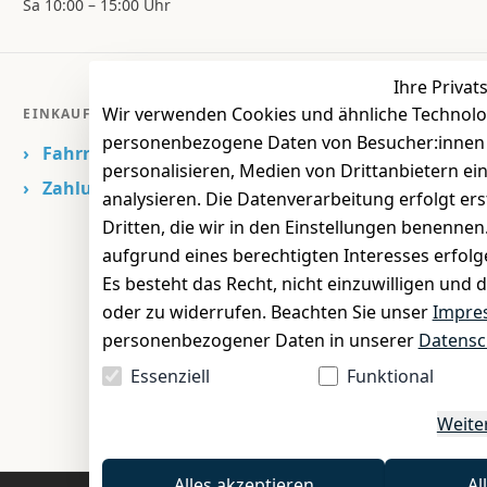
Sa 10:00 – 15:00 Uhr
Ihre Privat
Wir verwenden Cookies und ähnliche Technolo
EINKAUFEN
personenbezogene Daten von Besucher:innen un
›
Fahrrad Aachen
personalisieren, Medien von Drittanbietern ei
›
Zahlungs- und Versandbedingungen
analysieren. Die Datenverarbeitung erfolgt ers
Dritten, die wir in den Einstellungen benenne
aufgrund eines berechtigten Interesses erfol
Es besteht das Recht, nicht einzuwilligen und 
oder zu widerrufen. Beachten Sie unser
Impre
personenbezogener Daten in unserer
Datensc
Essenziell
Funktional
Weite
Alles akzeptieren
Al