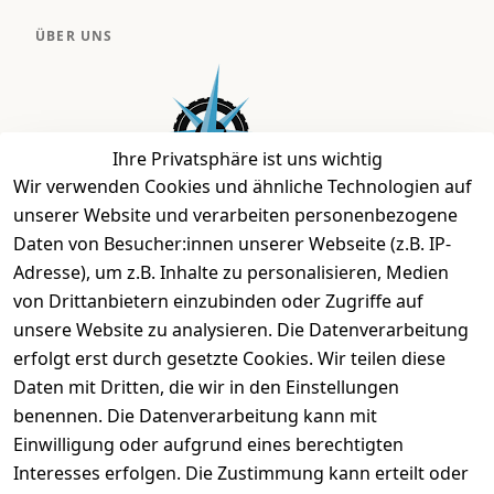
ÜBER UNS
Ihre Privatsphäre ist uns wichtig
Wir verwenden Cookies und ähnliche Technologien auf
unserer Website und verarbeiten personenbezogene
Daten von Besucher:innen unserer Webseite (z.B. IP-
Bei uns findest Du das richtige Fahrgefühl. Auf über
Adresse), um z.B. Inhalte zu personalisieren, Medien
2.400 m² bieten wir Dir die beste Beratung zu
von Drittanbietern einzubinden oder Zugriffe auf
Kinderfahrrädern über E-MTBs bis hin zu
unsere Website zu analysieren. Die Datenverarbeitung
Lastenfahrrädern und Elektrorollern.
erfolgt erst durch gesetzte Cookies. Wir teilen diese
Daten mit Dritten, die wir in den Einstellungen
benennen. Die Datenverarbeitung kann mit
EINKAUFEN
Einwilligung oder aufgrund eines berechtigten
›
Fahrrad Aachen
Interesses erfolgen. Die Zustimmung kann erteilt oder
›
Zahlungs- und Versandbedingungen