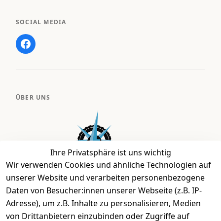
SOCIAL MEDIA
ÜBER UNS
Ihre Privatsphäre ist uns wichtig
Wir verwenden Cookies und ähnliche Technologien auf
unserer Website und verarbeiten personenbezogene
Daten von Besucher:innen unserer Webseite (z.B. IP-
Bei uns findest Du das richtige Fahrgefühl. Auf über
Adresse), um z.B. Inhalte zu personalisieren, Medien
2.400 m² bieten wir Dir die beste Beratung zu
von Drittanbietern einzubinden oder Zugriffe auf