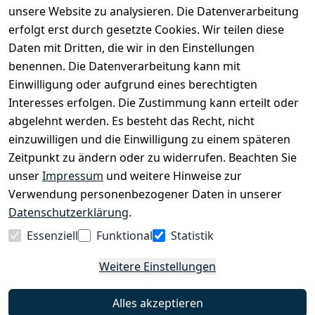
Kinderfahrrädern über E-MTBs bis hin zu
unsere Website zu analysieren. Die Datenverarbeitung
Lastenfahrrädern und Elektrorollern.
erfolgt erst durch gesetzte Cookies. Wir teilen diese
Daten mit Dritten, die wir in den Einstellungen
benennen. Die Datenverarbeitung kann mit
EINKAUFEN
Einwilligung oder aufgrund eines berechtigten
›
Fahrrad Aachen
Interesses erfolgen. Die Zustimmung kann erteilt oder
›
Zahlungs- und Versandbedingungen
abgelehnt werden. Es besteht das Recht, nicht
einzuwilligen und die Einwilligung zu einem späteren
Zeitpunkt zu ändern oder zu widerrufen. Beachten Sie
INFORMATIONEN
unser
Impressum
und weitere Hinweise zur
›
Batteriehinweis
Verwendung personenbezogener Daten in unserer
›
Widerrufsrecht
Datenschutzerklärung
.
›
Impressum
Essenziell
Funktional
Statistik
›
Datenschutzerklärung
Weitere Einstellungen
›
AGB
›
Kontakt
Alles akzeptieren