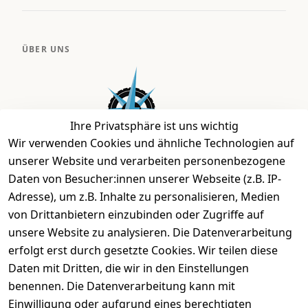
ÜBER UNS
Ihre Privatsphäre ist uns wichtig
Wir verwenden Cookies und ähnliche Technologien auf
unserer Website und verarbeiten personenbezogene
Daten von Besucher:innen unserer Webseite (z.B. IP-
Bei uns findest Du das richtige Fahrgefühl. Auf über
Adresse), um z.B. Inhalte zu personalisieren, Medien
2.400 m² bieten wir Dir die beste Beratung zu
von Drittanbietern einzubinden oder Zugriffe auf
Kinderfahrrädern über E-MTBs bis hin zu
unsere Website zu analysieren. Die Datenverarbeitung
Lastenfahrrädern und Elektrorollern.
erfolgt erst durch gesetzte Cookies. Wir teilen diese
Daten mit Dritten, die wir in den Einstellungen
benennen. Die Datenverarbeitung kann mit
EINKAUFEN
Einwilligung oder aufgrund eines berechtigten