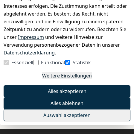
›
Fahrrad Aachen
Interesses erfolgen. Die Zustimmung kann erteilt oder
›
Zahlungs- und Versandbedingungen
abgelehnt werden. Es besteht das Recht, nicht
einzuwilligen und die Einwilligung zu einem späteren
Zeitpunkt zu ändern oder zu widerrufen. Beachten Sie
INFORMATIONEN
unser
Impressum
und weitere Hinweise zur
›
Batteriehinweis
Verwendung personenbezogener Daten in unserer
›
Widerrufsrecht
Datenschutzerklärung
.
›
Impressum
Essenziell
Funktional
Statistik
›
Datenschutzerklärung
Weitere Einstellungen
›
AGB
›
Kontakt
Alles akzeptieren
›
Barrierefreiheitserklärung
Alles ablehnen
Widerrufs-Button
Auswahl akzeptieren